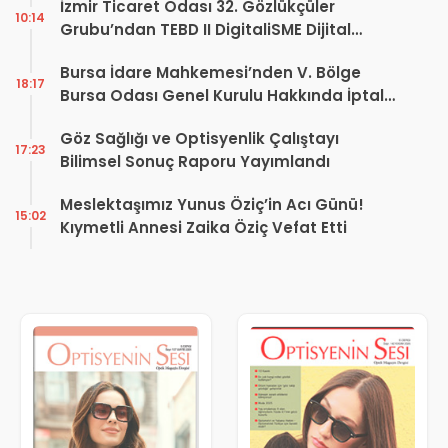
İzmir Ticaret Odası 32. Gözlükçüler
10:14
Grubu’ndan TEBD II DigitaliSME Dijital
Dönüşüm Projesi açıklaması
Bursa İdare Mahkemesi’nden V. Bölge
18:17
Bursa Odası Genel Kurulu Hakkında İptal
Kararı
Göz Sağlığı ve Optisyenlik Çalıştayı
17:23
Bilimsel Sonuç Raporu Yayımlandı
Meslektaşımız Yunus Öziç’in Acı Günü!
15:02
Kıymetli Annesi Zaika Öziç Vefat Etti