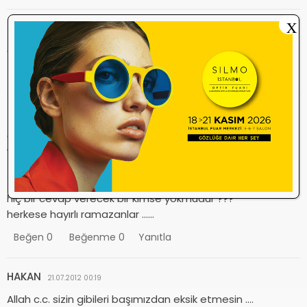
X
mikail
24.07.2012 13:13
en baba başkan
Beğen
0
Beğenme
0
Yanıtla
rıdvan ışık
24.07.2012 12:09
evettttt halen beklemedemiyiz ??? zaten başka çaremiz
yok elimiz kolumuz bağlı öleeeee bekliyoruz işte ne
zaman bir sonuç çıkacak ??? evraklarımız ne olacak ??? ne
zaman sisteme kayıt yapabileceğiz ???
hiç bir cevap verecek bir kimse yokmudur ???
herkese hayırlı ramazanlar ……
Beğen
0
Beğenme
0
Yanıtla
HAKAN
21.07.2012 00:19
Allah c.c. sizin gibileri başımızdan eksik etmesin ….