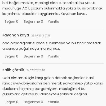
bizi boğdurmakta, meslegi elde tutacaksak bu MESUL
müdürlüge ACİL çözüm bulunmakta yoksa bu işi bırakmak
kaçınılmaz olacaktır saygılarımla.. Kayahan kaya..
Beğen
0
Beğenme
0
Yanıtla
kayahan kaya
25.07.2012 01:46
oda olmadığımız sürece sürünmeye ve bu zincir mazalar
arasında boğulmaya mahkümuz..
Beğen
0
Beğenme
0
Yanıtla
salih çörtük
24.07.2012 13:52
Oda olmamak için karşı gelen dernek başkanları nasıl
rahat uyuyabiliyorlarmı ben merak ediyomhep yatıp kalkıp
dualarımı hiçmihiç esirgemiyom. mesleğimizi bu
durumlara getiren bu dernekteki şahıslar değilmi.
Beğen
0
Beğenme
0
Yanıtla