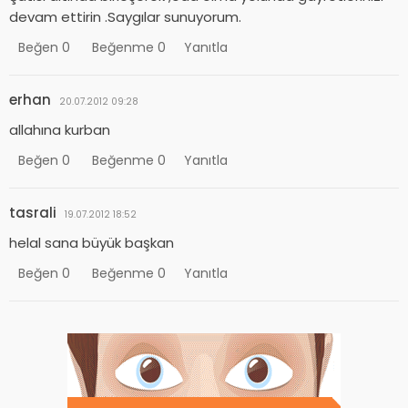
devam ettirin .Saygılar sunuyorum.
Beğen
0
Beğenme
0
Yanıtla
erhan
20.07.2012 09:28
allahına kurban
Beğen
0
Beğenme
0
Yanıtla
tasrali
19.07.2012 18:52
helal sana büyük başkan
Beğen
0
Beğenme
0
Yanıtla