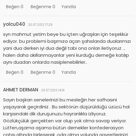
Beğen
0
Beğenme
0
Yanıtla
yolcu040
20.07.2012 17:29
syn mahmut yetim beye bu içten uğraşıları için teşekkür
ediyor. bu problemi başımıza açan şahıslarıda dualarımızı
yani dua derken iyi dua değil tabi ona onları iletiyoruz …
halen daha akıllanmayanlar yeni kurduğu derneğe katılıp
aynı duadan onlarda nasiplenebilirler..
Beğen
0
Beğenme
0
Yanıtla
AHMET DERMAN
20.07.2012 14:16
Sayın başkan senelerinizi bu mesleğin her safhasınI
yaşayarak geçirdiniz . Bu sektörün düşürüldüğü üzücü hal
karşısındaki dik duruşunuzu hayranlıkla izliyoruz.
Gözlükçülük gerçekten var olup yok olma savaşı veriyor.
Lütfen,aşama aşama bütün dernekler konfederasyon
çatısı altında birleşerek ,oda olma yolunda gayretlerinizi