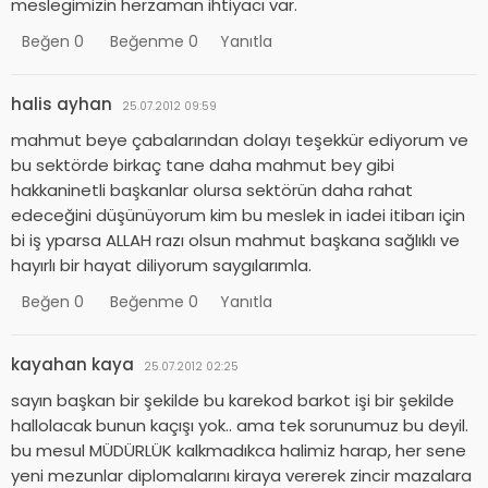
meslegimizin herzaman ihtiyacı var.
Beğen
0
Beğenme
0
Yanıtla
halis ayhan
25.07.2012 09:59
mahmut beye çabalarından dolayı teşekkür ediyorum ve
bu sektörde birkaç tane daha mahmut bey gibi
hakkaninetli başkanlar olursa sektörün daha rahat
edeceğini düşünüyorum kim bu meslek in iadei itibarı için
bi iş yparsa ALLAH razı olsun mahmut başkana sağlıklı ve
hayırlı bir hayat diliyorum saygılarımla.
Beğen
0
Beğenme
0
Yanıtla
kayahan kaya
25.07.2012 02:25
sayın başkan bir şekilde bu karekod barkot işi bir şekilde
hallolacak bunun kaçışı yok.. ama tek sorunumuz bu deyil.
bu mesul MÜDÜRLÜK kalkmadıkca halimiz harap, her sene
yeni mezunlar diplomalarını kiraya vererek zincir mazalara