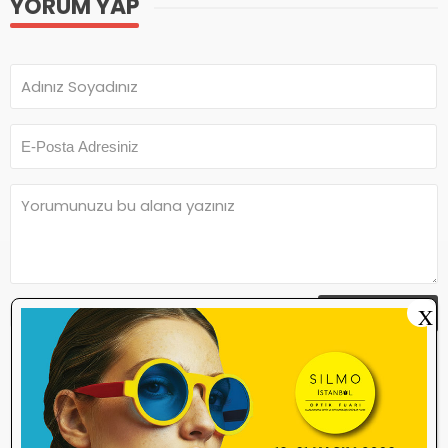
YORUM YAP
X
Yorum Yap
Yorum yazma
kurallarını
okudum ve
kabul ediyorum.
Henüz bu içeriğe yorum yapılmamış.
İlk yorum yapan olmak ister misiniz?