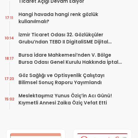
Ticaret Açığı Devam Ediyor
Hangi havada hangi renk gözlük
17:11
kullanılmalı?
İzmir Ticaret Odası 32. Gözlükçüler
10:14
Grubu’ndan TEBD II DigitaliSME Dijital
Dönüşüm Projesi açıklaması
Bursa İdare Mahkemesi’nden V. Bölge
18:17
Bursa Odası Genel Kurulu Hakkında İptal
Kararı
Göz Sağlığı ve Optisyenlik Çalıştayı
17:23
Bilimsel Sonuç Raporu Yayımlandı
Meslektaşımız Yunus Öziç’in Acı Günü!
15:02
Kıymetli Annesi Zaika Öziç Vefat Etti