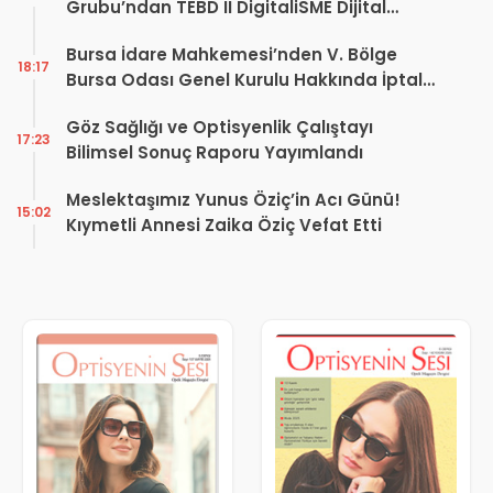
Grubu’ndan TEBD II DigitaliSME Dijital
Dönüşüm Projesi açıklaması
Bursa İdare Mahkemesi’nden V. Bölge
18:17
Bursa Odası Genel Kurulu Hakkında İptal
Kararı
Göz Sağlığı ve Optisyenlik Çalıştayı
17:23
Bilimsel Sonuç Raporu Yayımlandı
Meslektaşımız Yunus Öziç’in Acı Günü!
15:02
Kıymetli Annesi Zaika Öziç Vefat Etti