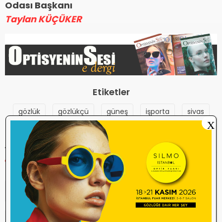
Odası Başkanı
Taylan KÜÇÜKER
Etiketler
gözlük
gözlükçü
güneş
işporta
sivas
X
YORUM YAP