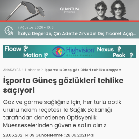
7 Ağustos 2026 - 10:16
seo
İtalya Değerde, Çin Adette Zirvede! Dış Ticaret Açığı
Devam Ediyor
ANASAYFA
Haberler
İşporta Güneş gözlükleri tehlike saçıyor!
İşporta Güneş gözlükleri tehlike
saçıyor!
Göz ve görme sağlığınız için, her türlü optik
ürünü hekim reçetesi ile Sağlık Bakanlığı
tarafından denetlenen Optisyenlik
Müesseselerinden güvenle satın alınız.
28.06.2021 14:09
Güncellenme :
28.06.2021 14:11