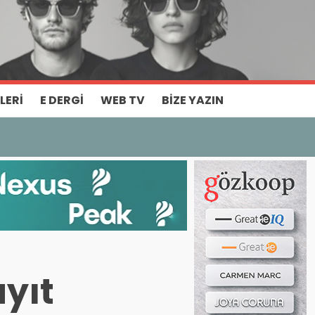
Haber ara...
LERI
E DERGI
WEB TV
BIZE YAZIN
ayıt