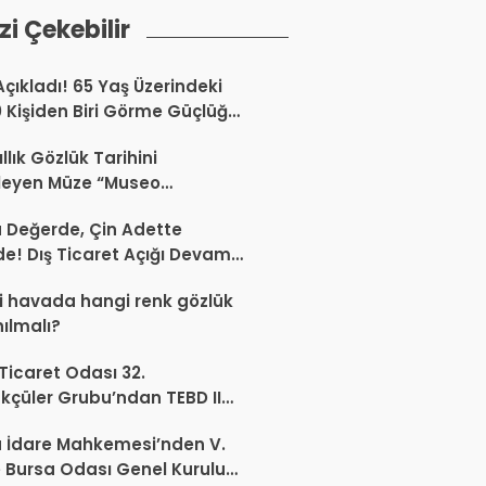
izi Çekebilir
Açıkladı! 65 Yaş Üzerindeki
0 Kişiden Biri Görme Güçlüğü
or
llık Gözlük Tarihini
leyen Müze “Museo
Occhiale”
a Değerde, Çin Adette
de! Dış Ticaret Açığı Devam
r
 havada hangi renk gözlük
nılmalı?
 Ticaret Odası 32.
kçüler Grubu’ndan TEBD II
aliSME Dijital Dönüşüm
 İdare Mahkemesi’nden V.
si açıklaması
 Bursa Odası Genel Kurulu