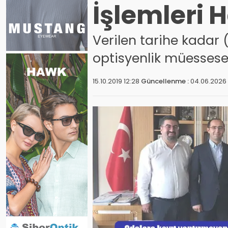
İşlemleri 
Verilen tarihe kadar
optisyenlik müessesele
15.10.2019 12:28
Güncellenme :
04.06.2026 