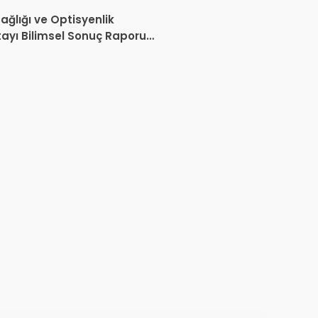
nda İptal Kararı
ağlığı ve Optisyenlik
tayı Bilimsel Sonuç Raporu
mlandı