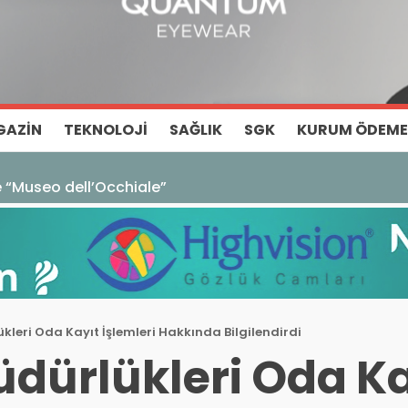
GAZIN
TEKNOLOJI
SAĞLIK
SGK
KURUM ÖDEME
ze “Museo dell’Occhiale”
ükleri Oda Kayıt İşlemleri Hakkında Bilgilendirdi
Müdürlükleri Oda K