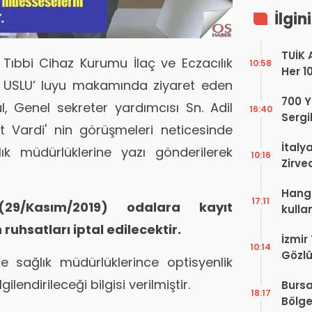
İlgin
TUİK 
 Tıbbi Cihaz Kurumu İlaç ve Eczacılık
10:58
Her 1
 USLU’ luyu makamında ziyaret eden
Yaşıy
700 Yı
l, Genel sekreter yardımcısı Sn. Adil
16:40
Sergi
 Vardi' nin görüşmeleri neticesinde
dell’
İtaly
lık müdürlüklerine yazı gönderilerek
10:16
Zirve
Ediyo
Hangi
17:11
29/Kasım/2019) odalara kayıt
kulla
uhsatları iptal edilecektir.
İzmir
10:14
Gözlü
e sağlık müdürlüklerince optisyenlik
Digit
endirileceği bilgisi verilmiştir.
Bursa
Proje
18:17
Bölge