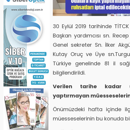
30 Eylül 2019 tarihinde TİTCK
Başkan yardımcısı sn. Recep
Genel sekreter Sn. İlker Akgü
Kutay Oruç ve Üye sn.Turgut
Türkiye genelinde 81 il sağ
bilgilendirildi.
Verilen tarihe kadar (
yaptırmayan müesseselerin r
Önümüzdeki hafta içinde ilç
müesseselerinin bu konuda bilgil