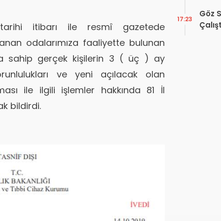
Hakkı
Göz S
17:23
Çalış
 tarihi itibarı ile resmî gazetede
Yayı
azanan odalarımıza faaliyette bulunan
 sahip gerçek kişilerin 3 ( üç ) ay
orunlulukları ve yeni açılacak olan
ası ile ilgili işlemler hakkında 81 İl
 bildirdi.