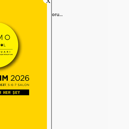
X
nda İptal Kararı
ağlığı ve Optisyenlik
tayı Bilimsel Sonuç Raporu
mlandı