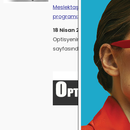
Meslektaşlarımızın sorularıyla
programı;
18 Nisan 2020 Saat: 15.00
te 
OptisyeninSesi Haber sitesini
sayfasından da canlı olarak izle
destek
intern