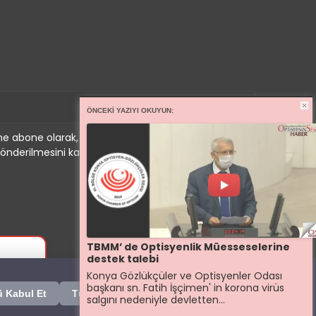
ÖNCEKI YAZIYI OKUYUN:
e abone olarak, tarafınıza haber, duyuru ve
önderilmesini kabul etmiş olursunuz.
TBMM’ de Optisyenlik Müesseselerine
✕
destek talebi
Konya Gözlükçüler ve Optisyenler Odası
başkanı sn. Fatih İşçimen' in korona virüs
 Kabul Et
Tümünü Reddet
⚙ Çerez Ayarları
salgını nedeniyle devletten...