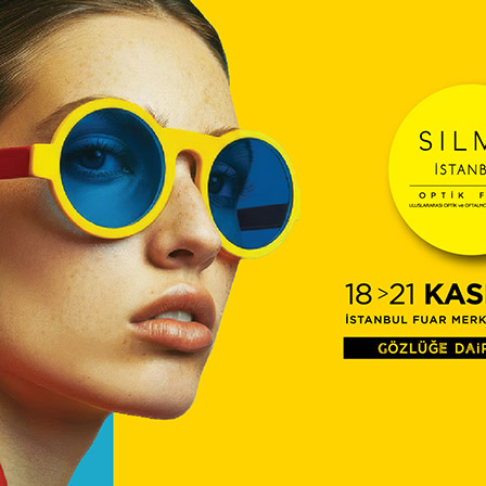
Hakkı
 katılım sağlayabileceği söyleşi
Göz S
17:23
Çalış
Yayı
başlayacaktır. Programı
n Facebook sitesinde bulunan beş
yebilirsiniz.
Etiketler
et
söyleşi
Teknoloji