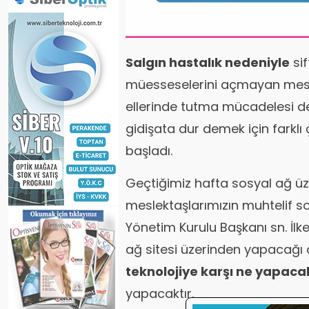
Salgın hastalık nedeniyle
sif
müesseselerini açmayan mesle
ellerinde tutma mücadelesi 
gidişata dur demek için farkl
başladı.
Geçtiğimiz hafta sosyal ağ üz
meslektaşlarımızın muhtelif so
Yönetim Kurulu Başkanı sn. İl
ağ sitesi üzerinden yapacağı 
teknolojiye karşı ne yapaca
yapacaktır.