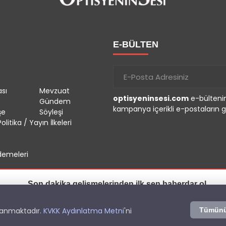
E-BÜLTEN
sı
Mevzuat
optisyeninsesi.com
e-bültenin
Gündem
kampanya içerikli e-postaların g
şe
Söyleşi
olitika / Yayın İlkeleri
emeleri
Son dakika gelişmelerinden ilk sen haberdar ol.
İzin Ver
Sonra
r.
llanmaktadır.
KVKK Aydınlatma Metni
'ni
Tümünü