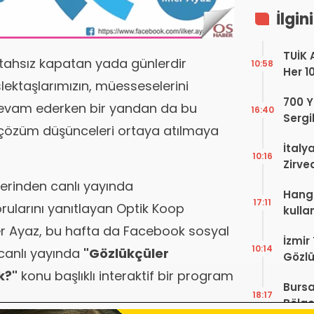
İlgin
TUİK 
tahsız kapatan yada günlerdir
10:58
Her 1
ktaşlarımızın, müesseselerini
Yaşıy
700 Yı
devam ederken bir yandan da bu
16:40
Sergi
ı çözüm düşünceleri ortaya atılmaya
dell’
İtaly
10:16
Zirve
Ediyo
erinden canlı yayında
Hangi
17:11
rularını yanıtlayan Optik Koop
kulla
ker Ayaz, bu hafta da Facebook sosyal
İzmir
10:14
canlı yayında
"Gözlükçüler
Gözlü
Digit
k?"
konu başlıklı interaktif bir program
Bursa
Proje
18:17
Bölge