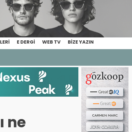
Haber ara...
LERI
E DERGI
WEB TV
BIZE YAZIN
ı ne