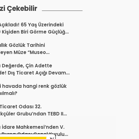
izi Çekebilir
Açıkladı! 65 Yaş Üzerindeki
0 Kişiden Biri Görme Güçlüğü
or
llık Gözlük Tarihini
leyen Müze “Museo
Occhiale”
a Değerde, Çin Adette
de! Dış Ticaret Açığı Devam
r
 havada hangi renk gözlük
nılmalı?
 Ticaret Odası 32.
kçüler Grubu’ndan TEBD II
aliSME Dijital Dönüşüm
 İdare Mahkemesi’nden V.
si açıklaması
 Bursa Odası Genel Kurulu