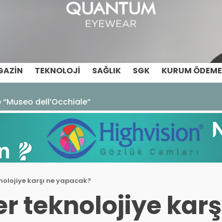
GAZIN
TEKNOLOJI
SAĞLIK
SGK
KURUM ÖDEME
ze “Museo dell’Occhiale”
nolojiye karşı ne yapacak?
r teknolojiye karş