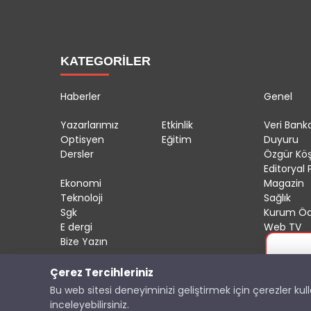
KATEGORİLER
Haberler
Genel
Yazarlarımız
Etkinlik
Veri Banka
Optisyen
Eğitim
Duyuru
Dersler
Özgür Kö
Editoryal P
Ekonomi
Magazin
Teknoloji
Sağlık
Sgk
Kurum Öd
E dergi
Web TV
Bize Yazın
Çerez Tercihleriniz
Copyright © 2025 OptisyeninSesi Tüm Hakları Saklıdı
Bu web sitesi deneyiminizi geliştirmek için çerezler ku
inceleyebilirsiniz.