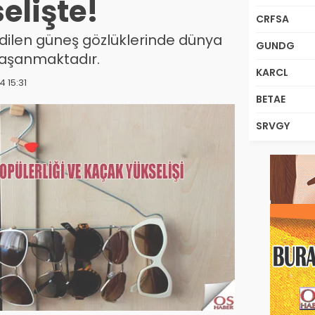
elişte!
CRFSA
dilen güneş gözlüklerinde dünya
GUNDG
yaşanmaktadır.
KARCL
4 15:31
BETAE
SRVGY