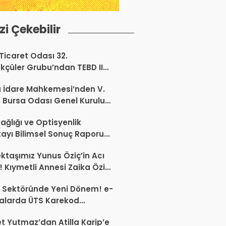
izi Çekebilir
 Ticaret Odası 32.
kçüler Grubu’ndan TEBD II
aliSME Dijital Dönüşüm
 İdare Mahkemesi’nden V.
si açıklaması
 Bursa Odası Genel Kurulu
nda İptal Kararı
ağlığı ve Optisyenlik
tayı Bilimsel Sonuç Raporu
mlandı
ktaşımız Yunus Öziç’in Acı
 Kıymetli Annesi Zaika Öziç
 Etti
 Sektöründe Yeni Dönem! e-
alarda ÜTS Karekod
luluğu 1 Ekim 2026’da
 Yutmaz’dan Atilla Karip’e
yor