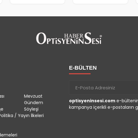
E-BÜLTEN
sı
Mevzuat
optisyeninsesi.com
e-bültenin
Gündem
kampanya içerikli e-postaların g
şe
Söyleşi
olitika / Yayın İlkeleri
emeleri