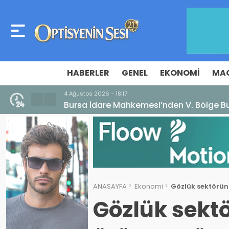
HABERLER
GENEL
EKONOMI
MA
4 Ağustos 2026 - 18:17
Bursa İdare Mahkemesi’nden V. Bölge Bu
ANASAYFA
Ekonomi
Gözlük sektörün
Gözlük sekt