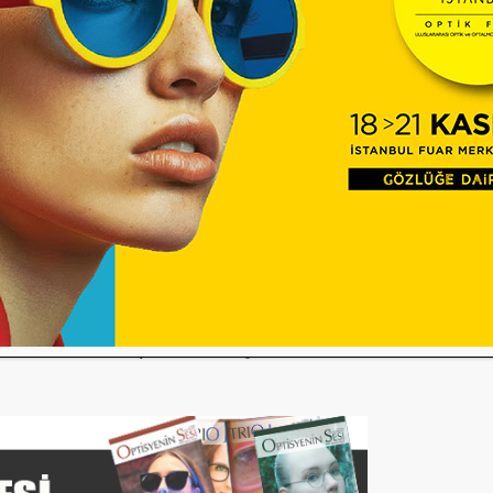
isinin son 20 yılda önemli bir gelişme
llık 1 milyon adet olan güneş gözlüğü
e ulaşmıştır. Üreticilerin çoğu kendi
ken, bir kısmı da büyük markaların
mektedir.
 karşılamakla kalmayıp önemli ölçüde
 sahiptir. Üreticiler, kaçak ürünlerle
kanlıklarla yakın iletişim halinde