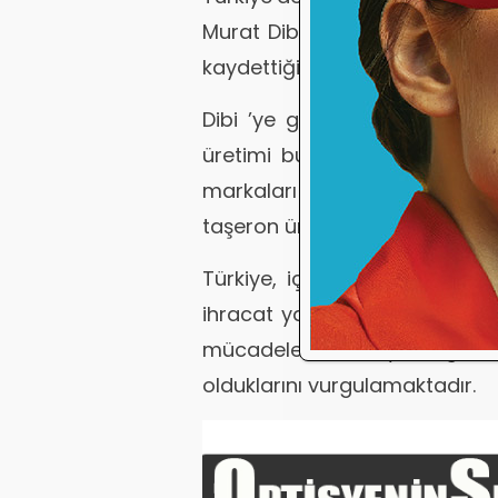
Murat Dibi, yerli gözlük sanay
kaydettiğini aktarmaktadır.
Dibi ’ye göre, 20 yıl önce yı
üretimi bugün 30 milyon aded
markaları için üretim yapar
taşeron üretimini gerçekleştir
Türkiye, iç pazardaki talebi
ihracat yapma potansiyeline de
mücadele amacıyla ilgili ba
olduklarını vurgulamaktadır.