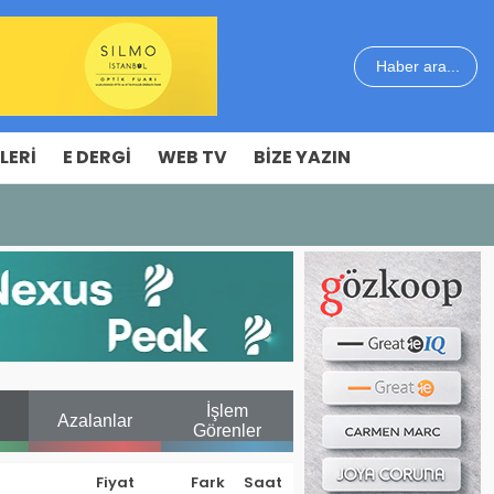
Haber ara...
LERI
E DERGI
WEB TV
BIZE YAZIN
İşlem
Azalanlar
Görenler
Fiyat
Fark
Saat