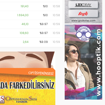
191,40
%10
10:58
1.694,00
%10
10:58
46,10
%9.97
10:59
108,60
%9.97
10:59
2,64
%9.09
10:59