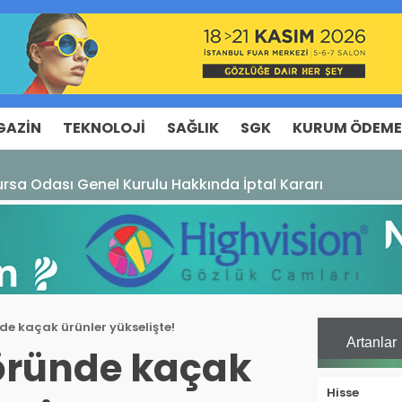
GAZIN
TEKNOLOJI
SAĞLIK
SGK
KURUM ÖDEME
rsa Odası Genel Kurulu Hakkında İptal Kararı
de kaçak ürünler yükselişte!
Artanlar
öründe kaçak
Hisse