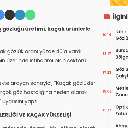
İlgin
ş gözlüğü üretimi, kaçak ürünlerle
İzmir
10:14
Gözlü
Digit
Bursa
ak gözlük oranı yüzde 40’a vardı.
Proje
18:17
Bölge
nin üzerinde istihdamı olan sektörü
Hakkı
Göz S
17:23
Çalış
Yayı
mekte arayan sanayici, “Kaçak gözlükler
Mesle
irçok göz hastalığına neden olarak
15:02
Günü!
uyarısını yaptı.
Vefat
Optik
13:17
Fatur
ERLİĞİ VE KAÇAK YÜKSELİŞİ
Zorun
Ahmet
Başlı