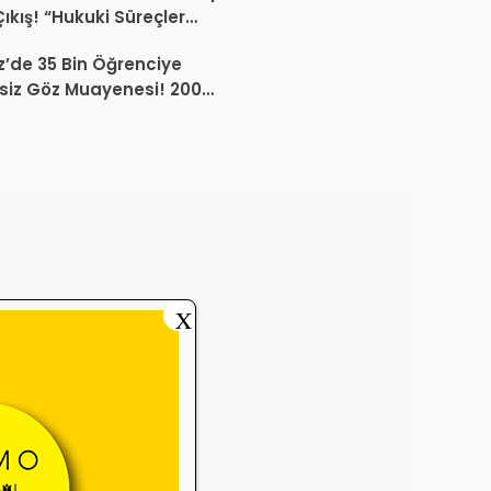
Çıkış! “Hukuki Süreçler
da Sektöre Kazandırdığınız
’de 35 Bin Öğrenciye
ir Proje Var mı?”
siz Göz Muayenesi! 200
a Erken Teşhis Çalışması
X