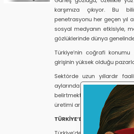
Güneş gözlüğü, özellikle yaz
karşımıza çıkıyor. Bu bili
penetrasyonu her geçen yıl a
sosyal medyanın etkisiyle, 
gözlüklerinde dünya genelind
Türkiye’nin coğrafi konumu 
girişinin yüksek olduğu pazarl
Sektörde uzun yıllardır faal
aylarında pazarın yüzde 30-4
belirtmektedir. Türkiye, bu s
üretimi artırmaktadır.
TÜRKİYE’DE GÜNEŞ GÖZLÜKLE
Türkiye’de Güneş Gözlük San