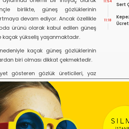
 aylarında önemli bir ihtiyaç olarak
11:54
Sert 
nçle birlikte, güneş gözlüklerinin
Dışın
Kepez
Tek B
rtmaya devam ediyor. Ancak özellikle
11:18
Ücret
moda ürünü olarak kabul edilen güneş
Okuld
e kaçak yükseliş yaşanmaktadır.
nedeniyle kaçak güneş gözlüklerinin
ardan biri olması dikkat çekmektedir.
iyet gösteren gözlük üreticileri, yaz
0’ının kaçak gözlüklerden oluştuğunu
oruna karşı mücadele etmek için yerel
Rİ ÜRETİMİNDEKİ ARTIŞ
ayicileri Derneği Başkan Yardımcısı