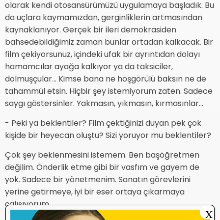
olarak kendi otosansürümüzü uygulamaya başladık. Bu
da uçlara kaymamızdan, gerginliklerin artmasından
kaynaklanıyor. Gerçek bir ileri demokrasiden
bahsedebildiğimiz zaman bunlar ortadan kalkacak. Bir
film çekiyorsunuz, içindeki ufak bir ayrıntıdan dolayı
hamamcılar ayağa kalkıyor ya da taksiciler,
dolmuşçular… Kimse bana ne hoşgörülü baksın ne de
tahammül etsin. Hiçbir şey istemiyorum zaten. Sadece
saygı göstersinler. Yakmasın, yıkmasın, kırmasınlar…
- Peki ya beklentiler? Film çektiğinizi duyan pek çok
kişide bir heyecan oluştu? Sizi yoruyor mu beklentiler?
Çok şey beklenmesini istemem. Ben başöğretmen
değilim. Önderlik etme gibi bir vasfım ve gayem de
yok. Sadece bir yönetmenim. Sanatın görevlerini
yerine getirmeye, iyi bir eser ortaya çıkarmaya
çalışıyorum.
X