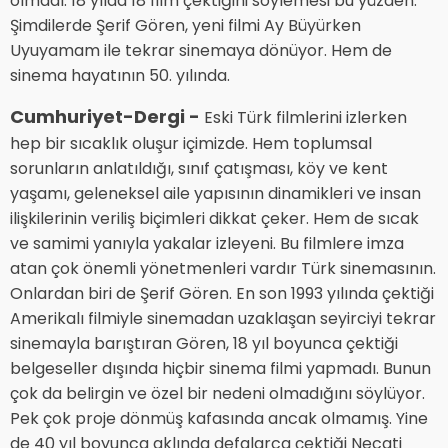
olmadı. 18 yılda 18 film çektiğini söylemesi bu yüzden.
Şimdilerde Şerif Gören, yeni filmi Ay Büyürken
Uyuyamam ile tekrar sinemaya dönüyor. Hem de
sinema hayatının 50. yılında.
Cumhuriyet-Dergi -
Eski Türk filmlerini izlerken
hep bir sıcaklık oluşur içimizde. Hem toplumsal
sorunların anlatıldığı, sınıf çatışması, köy ve kent
yaşamı, geleneksel aile yapısının dinamikleri ve insan
ilişkilerinin veriliş biçimleri dikkat çeker. Hem de sıcak
ve samimi yanıyla yakalar izleyeni. Bu filmlere imza
atan çok önemli yönetmenleri vardır Türk sinemasının.
Onlardan biri de Şerif Gören. En son 1993 yılında çektiği
Amerikalı filmiyle sinemadan uzaklaşan seyirciyi tekrar
sinemayla barıştıran Gören, 18 yıl boyunca çektiği
belgeseller dışında hiçbir sinema filmi yapmadı. Bunun
çok da belirgin ve özel bir nedeni olmadığını söylüyor.
Pek çok proje dönmüş kafasında ancak olmamış. Yine
de 40 yıl boyunca aklında defalarca çektiği Necati