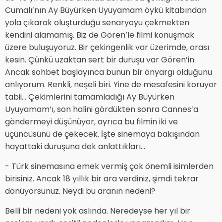
Cumalı’nın Ay Büyürken Uyuyamam öykü kitabından
yola çıkarak oluşturduğu senaryoyu çekmekten
kendini alamamış. Biz de Gören’le filmi konuşmak
üzere buluşuyoruz. Bir çekingenlik var üzerimde, orası
kesin. Çünkü uzaktan sert bir duruşu var Gören’in.
Ancak sohbet başlayınca bunun bir önyargı olduğunu
anlıyorum. Renkli, neşeli biri. Yine de mesafesini koruyor
tabii... Çekimlerini tamamladığı Ay Büyürken
Uyuyamam’ı, son halini gördükten sonra Cannes’a
göndermeyi düşünüyor, ayrıca bu filmin iki ve
üçüncüsünü de çekecek. İşte sinemaya bakışından
hayattaki duruşuna dek anlattıkları...
- Türk sinemasına emek vermiş çok önemli isimlerden
birisiniz. Ancak 18 yıllık bir ara verdiniz, şimdi tekrar
dönüyorsunuz. Neydi bu aranın nedeni?
Belli bir nedeni yok aslında. Neredeyse her yıl bir