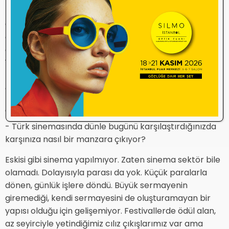
- Omuzlarınızın düştüğü hiç mi olmadı?
Öyle bir şey hissetmiyorum. Ancak 80’lerde hapishane
dönemlerim oldu. İşkenceler, insanın kimliğini yok
etme yönünde olduğu için, elbette tedirginlik yaşadım.
Yine de toparlanmasını bildim. Sinema bizim
hayalimizdi. Gece yattığımda dahi, rüyamda filmler
görürüm. Hayal gücüm bana destek oluyor. Galiba
biraz çocuk gibiyim.
'Sinema sektörleşemedi'
- Türk sinemasında dünle bugünü karşılaştırdığınızda
karşınıza nasıl bir manzara çıkıyor?
Eskisi gibi sinema yapılmıyor. Zaten sinema sektör bile
olamadı. Dolayısıyla parası da yok. Küçük paralarla
dönen, günlük işlere döndü. Büyük sermayenin
giremediği, kendi sermayesini de oluşturamayan bir
yapısı olduğu için gelişemiyor. Festivallerde ödül alan,
az seyirciyle yetindiğimiz cılız çıkışlarımız var ama