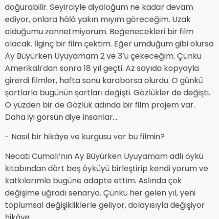
doğurabilir. Seyirciyle diyaloğum ne kadar devam
ediyor, onlara hâlâ yakın mıyım göreceğim. Uzak
olduğumu zannetmiyorum. Beğenecekleri bir film
olacak. İlginç bir film çektim. Eğer umduğum gibi olursa
Ay Büyürken Uyuyamam 2 ve 3’ü çekeceğim. Çünkü
Amerikalı’dan sonra 18 yıl geçti. Az sayıda kopyayla
girerdi filmler, hafta sonu karaborsa olurdu. O günkü
şartlarla bugünün şartları değişti. Gözlükler de değişti.
O yüzden bir de Gözlük adında bir film projem var.
Daha iyi görsün diye insanlar…
- Nasıl bir hikâye ve kurgusu var bu filmin?
Necati Cumalı’nın Ay Büyürken Uyuyamam adlı öykü
kitabından dört beş öyküyü birleştirip kendi yorum ve
katkılarımla bugüne adapte ettim. Aslında çok
değişime uğradı senaryo. Çünkü her gelen yıl, yeni
toplumsal değişikliklerle geliyor, dolayısıyla değişiyor
hikâye.