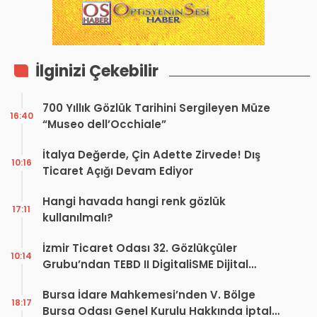
İlginizi Çekebilir
700 Yıllık Gözlük Tarihini Sergileyen Müze
16:40
“Museo dell’Occhiale”
İtalya Değerde, Çin Adette Zirvede! Dış
10:16
Ticaret Açığı Devam Ediyor
Hangi havada hangi renk gözlük
17:11
kullanılmalı?
İzmir Ticaret Odası 32. Gözlükçüler
10:14
Grubu’ndan TEBD II DigitaliSME Dijital
Dönüşüm Projesi açıklaması
Bursa İdare Mahkemesi’nden V. Bölge
18:17
Bursa Odası Genel Kurulu Hakkında İptal