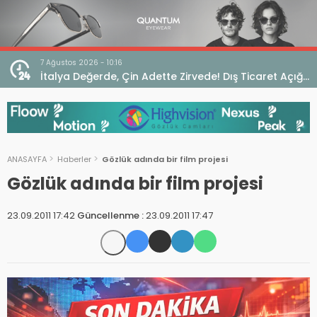
7 Ağustos 2026 - 10:16
seo
İtalya Değerde, Çin Adette Zirvede! Dış Ticaret Açığı
Devam Ediyor
ANASAYFA
Haberler
Gözlük adında bir film projesi
Gözlük adında bir film projesi
23.09.2011 17:42
Güncellenme :
23.09.2011 17:47