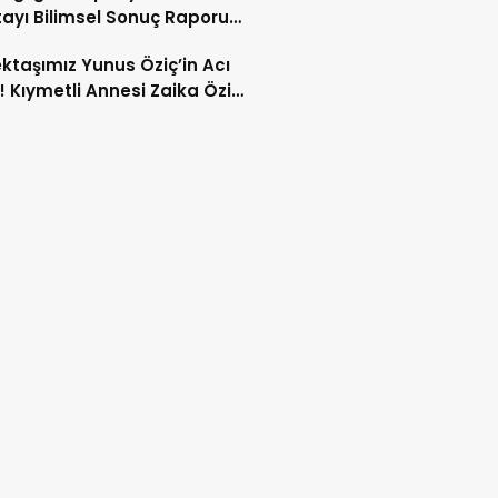
tayı Bilimsel Sonuç Raporu
mlandı
ktaşımız Yunus Öziç’in Acı
 Kıymetli Annesi Zaika Öziç
 Etti