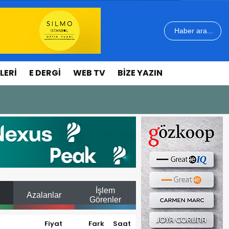
Haber ara...
LERI
E DERGI
WEB TV
BIZE YAZIN
İşlem
Azalanlar
Görenler
Fiyat
Fark
Saat