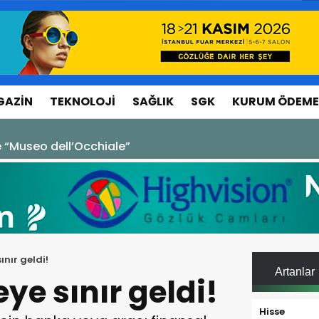
GAZIN
TEKNOLOJI
SAĞLIK
SGK
KURUM ÖDEME
Ticaret Açığı Devam Ediyor
nır geldi!
Artanlar
e sınır geldi!
Hisse