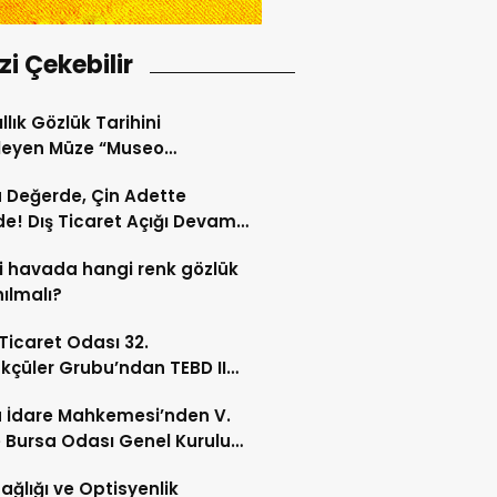
izi Çekebilir
llık Gözlük Tarihini
leyen Müze “Museo
Occhiale”
a Değerde, Çin Adette
de! Dış Ticaret Açığı Devam
r
 havada hangi renk gözlük
nılmalı?
 Ticaret Odası 32.
kçüler Grubu’ndan TEBD II
aliSME Dijital Dönüşüm
 İdare Mahkemesi’nden V.
si açıklaması
 Bursa Odası Genel Kurulu
nda İptal Kararı
ağlığı ve Optisyenlik