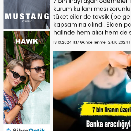
7 bin lirayı aşan ödemeler 
kurum kullanılması zorunlu 
tüketiciler de tevsik (belg
kapsamına alındı. Elden p
halinde hem alıcı hem de 
18.10.2024 11:17
Güncellenme :
24.10.2024 1