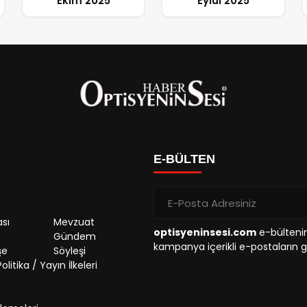
Ekim 2025
Eylül 2025
E-BÜLTEN
sı
Mevzuat
optisyeninsesi.com
e-bültenin
Gündem
kampanya içerikli e-postaların g
şe
Söyleşi
olitika / Yayın İlkeleri