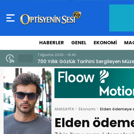
HABERLER
GENEL
EKONOMI
MA
7 Ağustos 2026 - 10:16
İtalya Değerde, Çin Adette Zirvede! Dış 
ANASAYFA
Ekonomi
Elden ödemeye sı
Elden ödemey