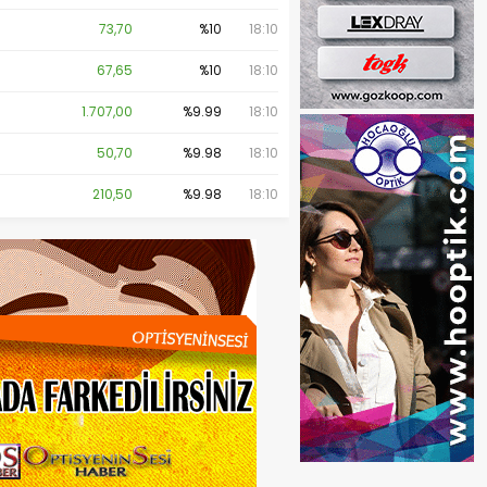
73,70
%10
18:10
67,65
%10
18:10
1.707,00
%9.99
18:10
50,70
%9.98
18:10
210,50
%9.98
18:10