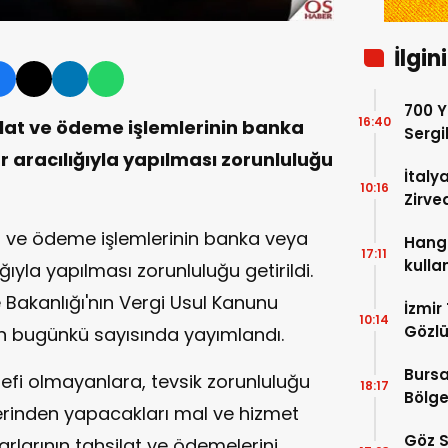
İlgin
700 Yı
16:40
silat ve ödeme işlemlerinin banka
Sergi
dell’
r aracılığıyla yapılması zorunluluğu
İtaly
10:16
Zirve
Ediyo
lat ve ödeme işlemlerinin banka veya
Hangi
17:11
kulla
ğıyla yapılması zorunluluğu getirildi.
e Bakanlığı'nın Vergi Usul Kanunu
İzmir
10:14
Gözlü
n bugünkü sayısında yayımlandı.
Digit
Bursa
Proje
efi olmayanlara, tevsik zorunluluğu
18:17
Bölge
erinden yapacakları mal ve hizmet
Hakkı
Göz S
tarlarının tahsilat ve ödemelerini