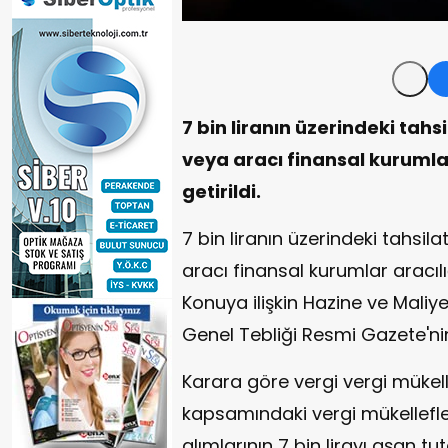
7 bin liranın üzerindeki tah
veya aracı finansal kurumla
getirildi.
7 bin liranın üzerindeki tahsi
aracı finansal kurumlar aracılı
Konuya ilişkin Hazine ve Maliy
Genel Tebliği Resmi Gazete'ni
Karara göre vergi vergi mükell
kapsamındaki vergi mükellefl
alımlarının 7 bin lirayı aşan tu