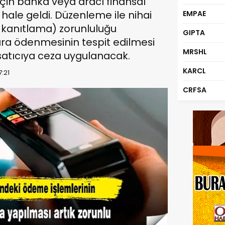
için banka veya aracı finansal
hale geldi. Düzenleme ile nihai
EMPAE
e kanıtlama) zorunluluğu
GIPTA
ara ödenmesinin tespit edilmesi
MRSHL
satıcıya ceza uygulanacak.
KARCL
7:21
CRFSA