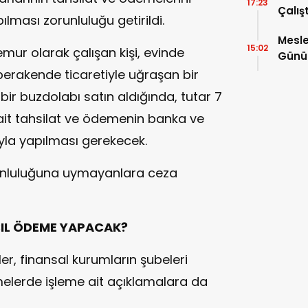
17:23
Çalış
ılması zorunluluğu getirildi.
Yayı
Mesle
15:02
r olarak çalışan kişi, evinde
Günü!
Vefat
erakende ticaretiyle uğraşan bir
bir buzdolabı satın aldığında, tutar 7
me ait tahsilat ve ödemenin banka ve
ıyla yapılması gerekecek.
runluluğuna uymayanlara ceza
IL ÖDEME YAPACAK?
er, finansal kurumların şubeleri
elerde işleme ait açıklamalara da