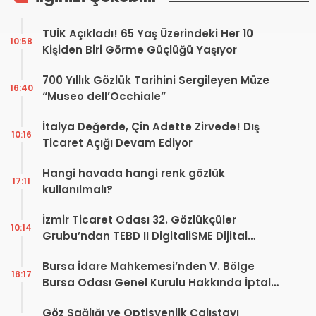
TUİK Açıkladı! 65 Yaş Üzerindeki Her 10
10:58
Kişiden Biri Görme Güçlüğü Yaşıyor
700 Yıllık Gözlük Tarihini Sergileyen Müze
16:40
“Museo dell’Occhiale”
İtalya Değerde, Çin Adette Zirvede! Dış
10:16
Ticaret Açığı Devam Ediyor
Hangi havada hangi renk gözlük
17:11
kullanılmalı?
İzmir Ticaret Odası 32. Gözlükçüler
10:14
Grubu’ndan TEBD II DigitaliSME Dijital
Dönüşüm Projesi açıklaması
Bursa İdare Mahkemesi’nden V. Bölge
18:17
Bursa Odası Genel Kurulu Hakkında İptal
Kararı
Göz Sağlığı ve Optisyenlik Çalıştayı