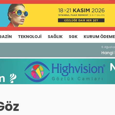
GAZIN
TEKNOLOJI
SAĞLIK
SGK
KURUM ÖDEME
malı?
Göz