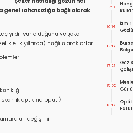
Şeker hastalığı gözün her
Hangi
17:11
 genel rahatsızlığa bağlı olarak
kulla
İzmir
10:14
Gözlü
kaç yıldır var olduğuna ve şeker
Digit
likle ilk yıllarda) bağlı olarak artar.
Bursa
Proje
18:17
Bölge
Hakkı
blemleri:
Göz S
17:23
Çalış
Yayı
Mesle
15:02
Günü!
anıklığı
Vefat
 (iskemik optik nöropati)
Optik
13:17
Fatur
Zorun
umaraları değişimi
Başlı