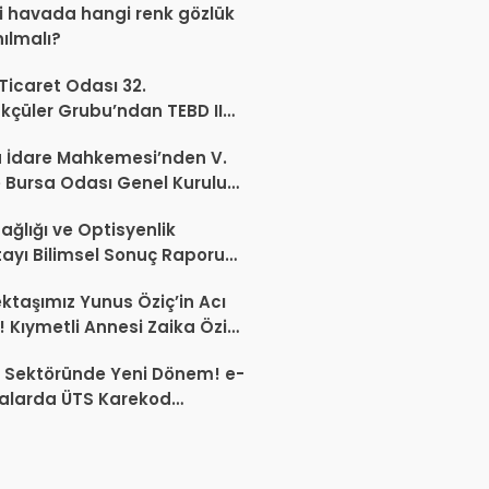
 havada hangi renk gözlük
nılmalı?
 Ticaret Odası 32.
kçüler Grubu’ndan TEBD II
aliSME Dijital Dönüşüm
 İdare Mahkemesi’nden V.
si açıklaması
 Bursa Odası Genel Kurulu
nda İptal Kararı
ağlığı ve Optisyenlik
tayı Bilimsel Sonuç Raporu
mlandı
ktaşımız Yunus Öziç’in Acı
 Kıymetli Annesi Zaika Öziç
 Etti
 Sektöründe Yeni Dönem! e-
alarda ÜTS Karekod
luluğu 1 Ekim 2026’da
yor