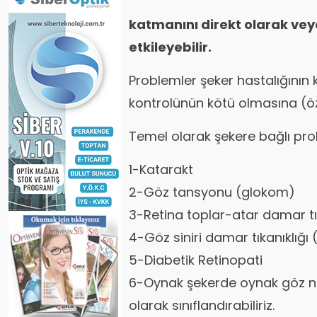
katmanını direkt olarak veya
etkileyebilir.
Problemler şeker hastalığının 
kontrolünün kötü olmasına (özel
Temel olarak şekere bağlı pro
1-Katarakt
2-Göz tansyonu (glokom)
3-Retina toplar-atar damar tık
4-Göz siniri damar tıkanıklığı
5-Diabetik Retinopati
6-Oynak şekerde oynak göz n
olarak sınıflandırabiliriz.