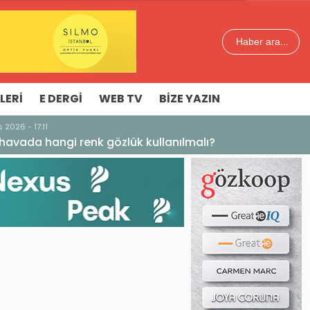
Haber ara...
LERI
E DERGI
WEB TV
BIZE YAZIN