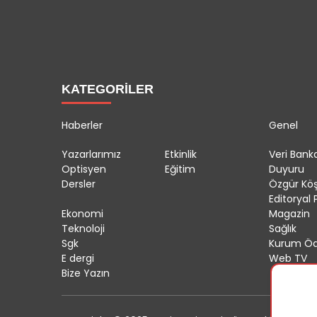
KATEGORİLER
Haberler
Genel
Yazarlarımız
Etkinlik
Veri Banka
Optisyen
Eğitim
Duyuru
Dersler
Özgür Kö
Editoryal P
Ekonomi
Magazin
Teknoloji
Sağlık
Sgk
Kurum Öd
E dergi
Web TV
Bize Yazın