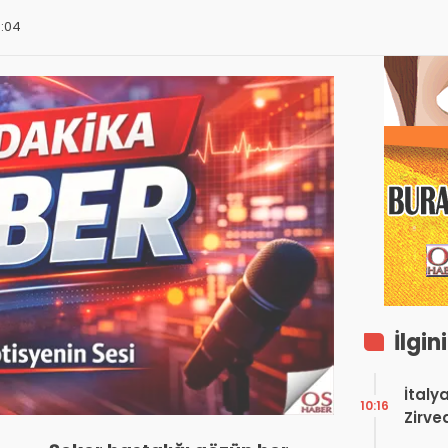
3:04
İlgin
İtaly
10:16
Zirve
Ediyo