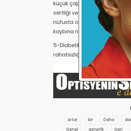
küçük çapta olan ve ani gen
sertliği ve hipertansyonlularsa
nüfusta oransal olarak daha s
kaybına neden olur.
5-Diabetik Retinopati: Direkt 
rahatsızlığıdır.
Artar
bir
Daha
da
Genel
genetik
Geri