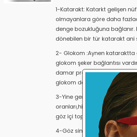
1-Katarakt: Katarkt gelişen nü
olmayanlara göre daha fazladı
denge bozukluğuna bağlanır. 
dönebilen bir tür katarakt ani 
2- Glokom :Aynen kataraktta 
glokom şeker bağlantısı vardır
damar problemlerine bağlı n
glokom denilen bir tür vardır.te
3-Yine genel durum dengesizli
oranları,hipertansyon,şah damar
göz içi toplar veya atar damar t
4-Göz siniri damar tıkanıklıkla