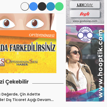
izi Çekebilir
a Değerde, Çin Adette
de! Dış Ticaret Açığı Devam
r