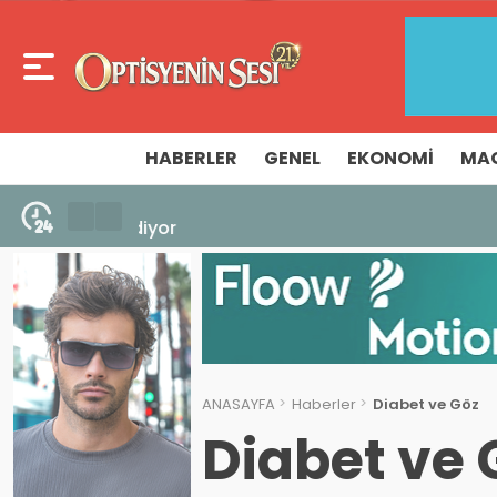
HABERLER
GENEL
EKONOMI
MA
6 Ağustos 2026 - 17:11
Hangi havada hangi renk gözlük kullanıl
ANASAYFA
Haberler
Diabet ve Göz
Diabet ve 