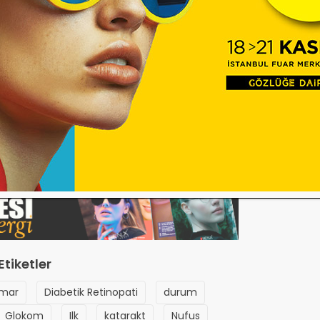
el tansyon düşüşü yaşayan damar
 görülen bu rahatsızlık da şekerli
ık görülür.Değişik derecelerde görme
olarak şekere bağlı kılcal damar
Etiketler
mar
Diabetik Retinopati
durum
Glokom
Ilk
katarakt
Nufus