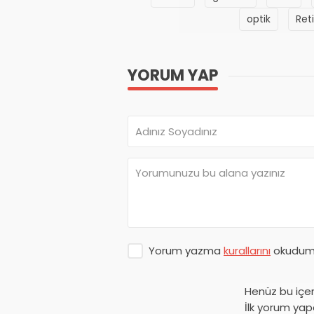
optik
Ret
YORUM YAP
Yorum yazma
kurallarını
okudum 
Henüz bu içe
İlk yorum yap