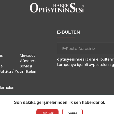
E-BÜLTEN
sı
Mevzuat
optisyeninsesi.com
e-bültenin
Gündem
kampanya içerikli e-postaların g
şe
Söyleşi
olitika / Yayın İlkeleri
emeleri
Son dakika gelişmelerinden ilk sen haberdar ol.
İzin Ver
Sonra