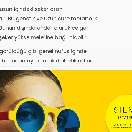
fusun içindeki şeker oranı
r. Bu genetik ve uzun süre metabolik
Bunun dışında ender olarak ve geri
şeker yükselmelerine bağlı olabilir.
görüldüğü gibi genel nufus içinde
.bunudan ayrı olarak,diabetik retina
eovasküler (yeni damar oluşumlu)
davisi farklıdır.
klerine bağlı (kalp,yüksek yağ
 tıkanıklıkları gibi damar sertliği)
ıkanıklıkları gelişebilir.
rı : Daha çok yapısal olarak göz siniri