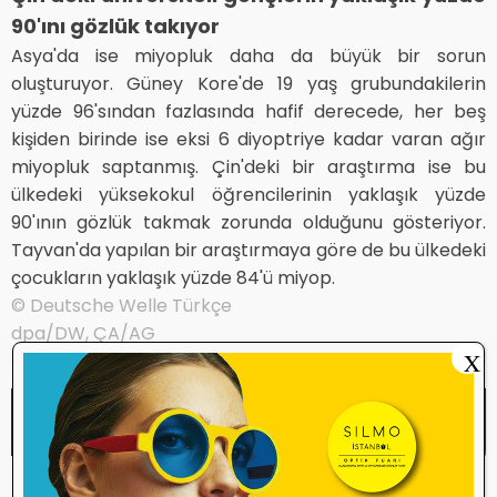
90'ını gözlük takıyor
Asya'da ise miyopluk daha da büyük bir sorun
oluşturuyor. Güney Kore'de 19 yaş grubundakilerin
yüzde 96'sından fazlasında hafif derecede, her beş
kişiden birinde ise eksi 6 diyoptriye kadar varan ağır
miyopluk saptanmış. Çin'deki bir araştırma ise bu
ülkedeki yüksekokul öğrencilerinin yaklaşık yüzde
90'ının gözlük takmak zorunda olduğunu gösteriyor.
Tayvan'da yapılan bir araştırmaya göre de bu ülkedeki
çocukların yaklaşık yüzde 84'ü miyop.
© Deutsche Welle Türkçe
dpa/DW, ÇA/AG
X