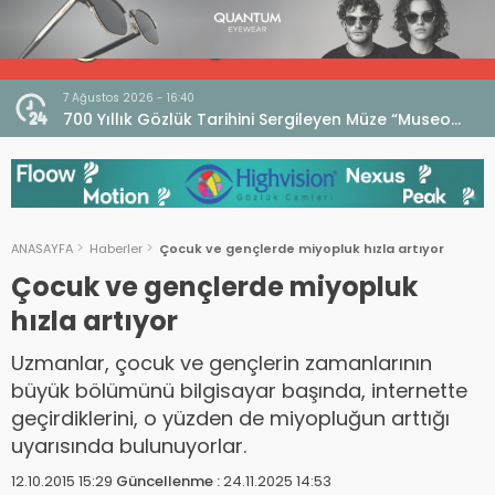
7 Ağustos 2026 - 16:40
iri
700 Yıllık Gözlük Tarihini Sergileyen Müze “Museo
dell’Occhiale”
ANASAYFA
Haberler
Çocuk ve gençlerde miyopluk hızla artıyor
Çocuk ve gençlerde miyopluk
hızla artıyor
Uzmanlar, çocuk ve gençlerin zamanlarının
büyük bölümünü bilgisayar başında, internette
geçirdiklerini, o yüzden de miyopluğun arttığı
uyarısında bulunuyorlar.
12.10.2015 15:29
Güncellenme :
24.11.2025 14:53