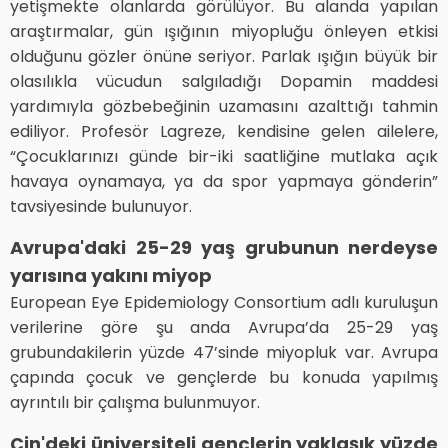
yetişmekte olanlarda görülüyor. Bu alanda yapılan
araştırmalar, gün ışığının miyopluğu önleyen etkisi
olduğunu gözler önüne seriyor. Parlak ışığın büyük bir
olasılıkla vücudun salgıladığı Dopamin maddesi
yardımıyla gözbebeğinin uzamasını azalttığı tahmin
ediliyor. Profesör Lagreze, kendisine gelen ailelere,
“Çocuklarınızı günde bir-iki saatliğine mutlaka açık
havaya oynamaya, ya da spor yapmaya gönderin”
tavsiyesinde bulunuyor.
Avrupa'daki 25-29 yaş grubunun nerdeyse
yarısına yakını miyop
European Eye Epidemiology Consortium adlı kuruluşun
verilerine göre şu anda Avrupa’da 25-29 yaş
grubundakilerin yüzde 47’sinde miyopluk var. Avrupa
çapında çocuk ve gençlerde bu konuda yapılmış
ayrıntılı bir çalışma bulunmuyor.
Çin'deki üniversiteli gençlerin yaklaşık yüzde