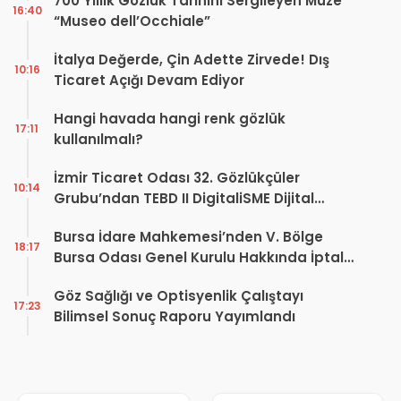
700 Yıllık Gözlük Tarihini Sergileyen Müze
16:40
“Museo dell’Occhiale”
İtalya Değerde, Çin Adette Zirvede! Dış
10:16
Ticaret Açığı Devam Ediyor
Hangi havada hangi renk gözlük
17:11
kullanılmalı?
İzmir Ticaret Odası 32. Gözlükçüler
10:14
Grubu’ndan TEBD II DigitaliSME Dijital
Dönüşüm Projesi açıklaması
Bursa İdare Mahkemesi’nden V. Bölge
18:17
Bursa Odası Genel Kurulu Hakkında İptal
Kararı
Göz Sağlığı ve Optisyenlik Çalıştayı
17:23
Bilimsel Sonuç Raporu Yayımlandı