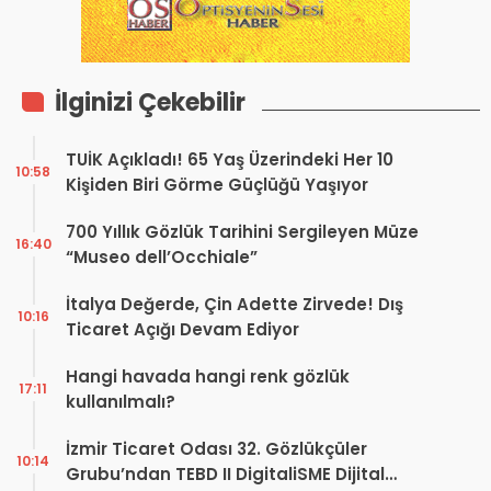
İlginizi Çekebilir
TUİK Açıkladı! 65 Yaş Üzerindeki Her 10
10:58
Kişiden Biri Görme Güçlüğü Yaşıyor
700 Yıllık Gözlük Tarihini Sergileyen Müze
16:40
“Museo dell’Occhiale”
İtalya Değerde, Çin Adette Zirvede! Dış
10:16
Ticaret Açığı Devam Ediyor
Hangi havada hangi renk gözlük
17:11
kullanılmalı?
İzmir Ticaret Odası 32. Gözlükçüler
10:14
Grubu’ndan TEBD II DigitaliSME Dijital