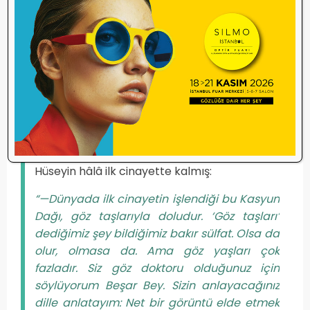
olursam olayım, bu mesleğe ilgimi hiç
kaybetmedim. Evimde özel muayene odası
kurup Esma’yı iki kez göz ameliyatı
yapmışlığım bile vardır. Maksat el becerimi
kaybetmeyeyim. Putin’e bir katarakt
ameliyatı yapabilsem mesleki kariyerimde
zirveye çıkmış olurum.
Hüseyin hâlâ ilk cinayette kalmış:
“—Dünyada ilk cinayetin işlendiği bu Kasyun
Dağı, göz taşlarıyla doludur. ‘Göz taşları’
dediğimiz şey bildiğimiz bakır sülfat. Olsa da
olur, olmasa da. Ama göz yaşları çok
fazladır. Siz göz doktoru olduğunuz için
söylüyorum Beşar Bey. Sizin anlayacağınız
dille anlatayım: Net bir görüntü elde etmek