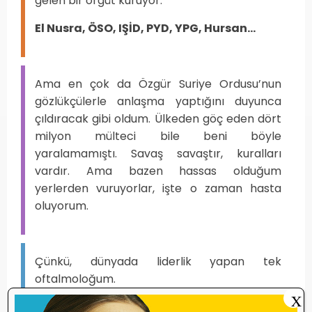
gelen bir örgüt kuruyor:
El Nusra, ÖSO, IŞİD, PYD, YPG, Hursan...
Ama en çok da Özgür Suriye Ordusu’nun
gözlükçülerle anlaşma yaptığını duyunca
çıldıracak gibi oldum. Ülkeden göç eden dört
milyon mülteci bile beni böyle
yaralamamıştı. Savaş savaştır, kuralları
vardır. Ama bazen hassas olduğum
yerlerden vuruyorlar, işte o zaman hasta
oluyorum.
Çünkü, dünyada liderlik yapan tek
oftalmoloğum.
X
Siyasetin ve devlet idaresinin neresinde