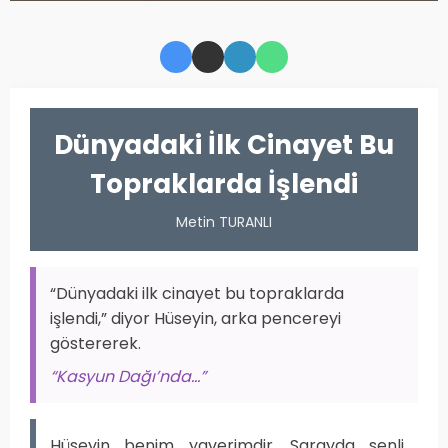
Dünyadaki İlk Cinayet Bu
Topraklarda İşlendi
Metin TURANLI
“Dünyadaki ilk cinayet bu topraklarda
işlendi,” diyor Hüseyin, arka pencereyi
göstererek.
“Kasyun Dağı’nda...”
Hüseyin benim yaverimdir. Sarayda senli