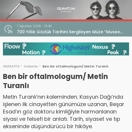
7 Ağustos 2026 - 16:40
iri
700 Yıllık Gözlük Tarihini Sergileyen Müze “Museo
dell’Occhiale”
ANASAYFA
Haberler
Ben bir oftalmologum/ Metin Turanlı
Ben bir oftalmologum/ Metin
Turanlı
Metin Turanlı’nın kaleminden; Kasyun Dağı’nda
işlenen ilk cinayetten günümüze uzanan, Beşar
Esad’ın göz doktoru kimliğiyle harmanlanan
siyasi ve felsefi bir anlatı. Tarih, siyaset ve tıp
ekseninde düşündürücü bir hikâye.