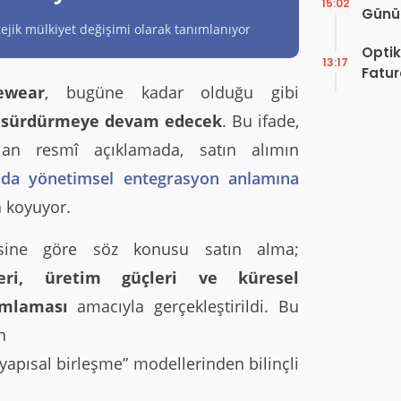
15:02
Günü!
tejik mülkiyet değişimi olarak tanımlanıyor
Vefat
Optik
13:17
Fatur
ewear
, bugüne kadar olduğu gibi
Zorun
Başlı
e sürdürmeye devam edecek
. Bu ifade,
lan resmî açıklamada, satın alımın
 da yönetimsel entegrasyon anlamına
a koyuyor.
esine göre söz konusu satın alma;
eri, üretim güçleri ve küresel
mamlaması
amacıyla gerçekleştirildi. Bu
n
apısal birleşme” modellerinden bilinçli