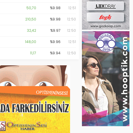
50,70
%9.98
12:51
210,50
%9.98
12:50
32,42
%9.97
12:50
148,00
%9.96
12:51
11,17
%9.94
12:50