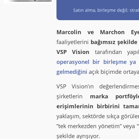
Satın alma, birleşme değil; stra
Marcolin ve Marchon Ey
faaliyetlerini
bağımsız şekild
VSP Vision
tarafından yapı
operasyonel bir birleşme ya
gelmediğini
açık biçimde ortay
VSP Vision’ın değerlendirm
şirketlerin
marka portföyl
erişimlerinin birbirini ta
yaklaşım, sektörde sıkça görüle
“tek merkezden yönetim” veya “y
şekilde ayrışıyor.