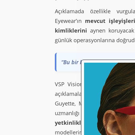
Açıklamada özellikle vurg
Eyewear’ın
mevcut işleyişler
kimliklerini
aynen koruyacak 
günlük operasyonlarına doğrud
“Bu bir birleşme değil, tamaml
VSP Vision Başkanı ve CEO’
açıklamalar da bu yaklaşımı net
Guyette, Marcolin’in küresel 
uzmanlığı ve coğrafi varlı
yetkinliklerini tamamladığ
modellerini değiştirdiği anlamına