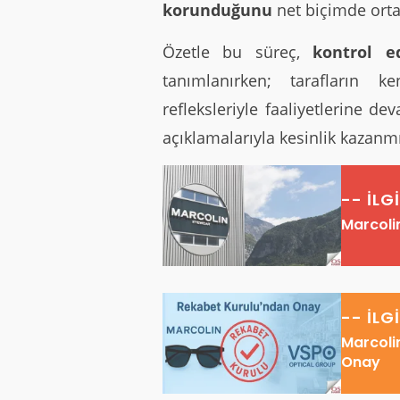
korunduğunu
net biçimde orta
Özetle bu süreç,
kontrol e
tanımlanırken; tarafların ken
refleksleriyle faaliyetlerine d
açıklamalarıyla kesinlik kazan
-- İLG
Marcoli
-- İLG
Marcoli
Onay