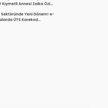
 Kıymetli Annesi Zaika Öziç
 Etti
 Sektöründe Yeni Dönem! e-
alarda ÜTS Karekod
luluğu 1 Ekim 2026’da
yor