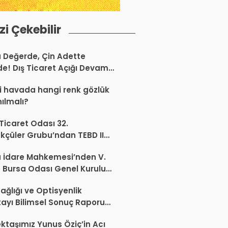
izi Çekebilir
a Değerde, Çin Adette
de! Dış Ticaret Açığı Devam
r
 havada hangi renk gözlük
nılmalı?
 Ticaret Odası 32.
kçüler Grubu’ndan TEBD II
aliSME Dijital Dönüşüm
 İdare Mahkemesi’nden V.
si açıklaması
 Bursa Odası Genel Kurulu
nda İptal Kararı
ağlığı ve Optisyenlik
tayı Bilimsel Sonuç Raporu
mlandı
ktaşımız Yunus Öziç’in Acı