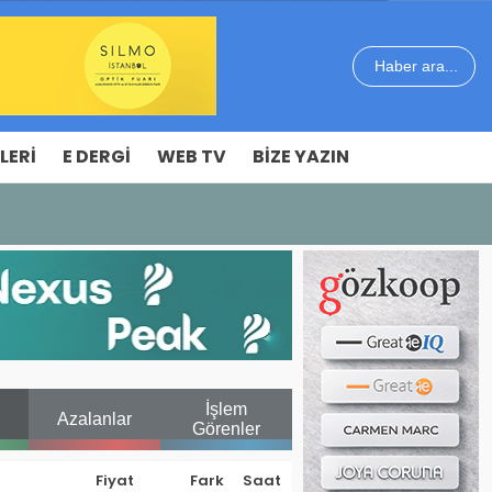
Haber ara...
LERI
E DERGI
WEB TV
BIZE YAZIN
İşlem
Azalanlar
Görenler
Fiyat
Fark
Saat