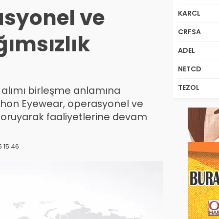
asyonel ve
KARCL
CRFSA
ğımsızlık
ADEL
NETCD
TEZOL
n alımı birleşme anlamına
chon Eyewear, operasyonel ve
 koruyarak faaliyetlerine devam
5 15:46