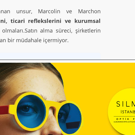
ulanan unsur, Marcolin ve Marchon
ini, ticari reflekslerini ve kurumsal
olmaları.Satın alma süreci, şirketlerin
an bir müdahale içermiyor.
ayıcı bir stratejik yapılandırma”
su
Michael Guyette
tarafından yapılan
 biçimde destekliyor.
ölçekte tanınan marka portföyü, üretim
ğının,
Marchon Eyewear’ın mevcut
ını
ifade ederken; bunun şirketlerin iş
 gelmediğinin özellikle altını çiziyor.