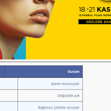
SP Vision’ın uzun vadeli küresel vizyonu
 bilinçli bir büyüme adımı
olarak
asyon, operasyonel birleşme ya da tek
yapı öngörülmüyor.
leşen Başlıklar
Durum
Aynen korunuyor
Değişiklik yok
Bağımsız şekilde sürüyor