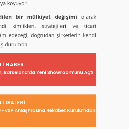
ya koyuyor.
dilen bir mülkiyet değişimi
olarak
di kimlikleri, stratejileri ve ticari
evam edeceği, doğrudan şirketlerin kendi
mış durumda.
İLİ HABER
n, Barselona’da Yeni Showroom’unu Açtı
İLİ GALERİ
n–VSP Anlaşmasına Rekabet Kurulu’ndan