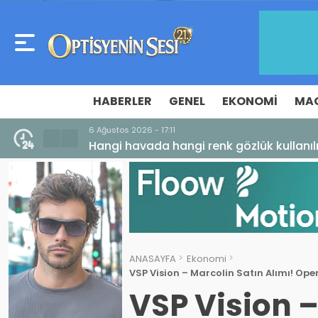
HABERLER
GENEL
EKONOMI
MA
6 Ağustos 2026 - 17:11
Hangi havada hangi renk gözlük kullanıl
ANASAYFA
Ekonomi
VSP Vision – Marcolin Satın Alımı! Op
VSP Vision –