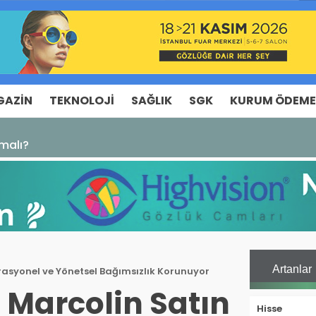
GAZIN
TEKNOLOJI
SAĞLIK
SGK
KURUM ÖDEME
malı?
Artanlar
erasyonel ve Yönetsel Bağımsızlık Korunuyor
 Marcolin Satın
Hisse