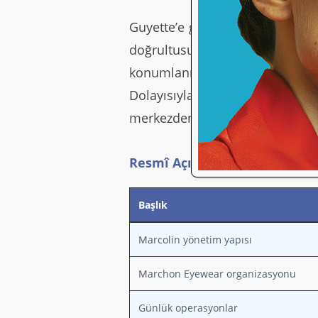
Guyette’e göre bu satın alma, V
doğrultusunda
kontrollü ve
konumlanıyor.
Dolayısıyla yönetimsel entegr
merkezden karar alma gibi bir 
Resmî Açıklamalara Göre Net
Başlık
Marcolin yönetim yapısı
Marchon Eyewear organizasyonu
Günlük operasyonlar