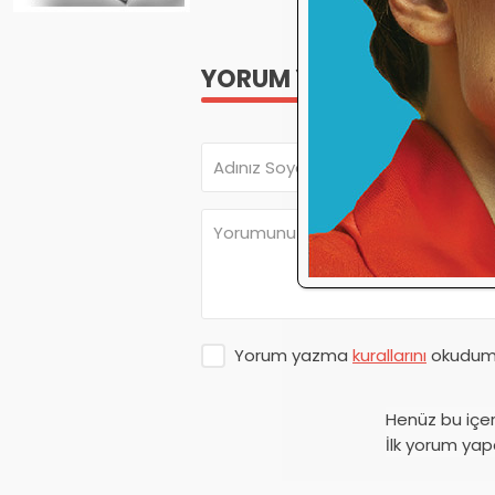
YORUM YAP
Yorum yazma
kurallarını
okudum 
Henüz bu içe
İlk yorum yap