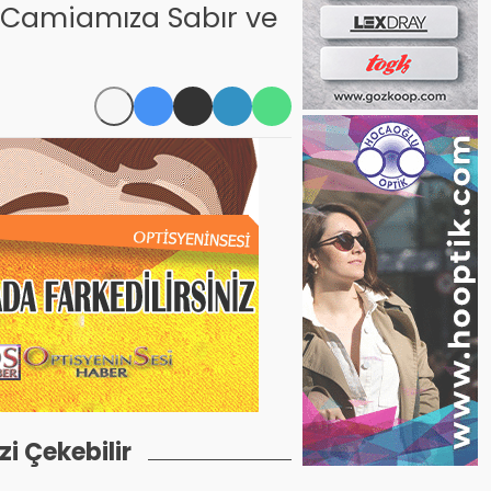
, Camiamıza Sabır ve
izi Çekebilir