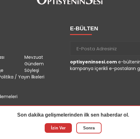
E-BÜLTEN
sı
Mevzuat
optisyeninsesi.com
e-bültenin
Gündem
kampanya içerikli e-postaların g
şe
Söyleşi
olitika / Yayın İlkeleri
emeleri
Son dakika gelişmelerinden ilk sen haberdar ol.
İzin Ver
Sonra
r.