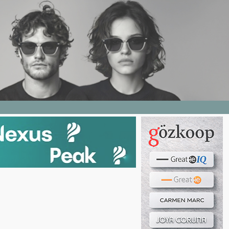
Haber ara...
LERI
E DERGI
WEB TV
BIZE YAZIN