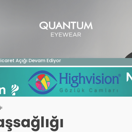
GAZIN
TEKNOLOJI
SAĞLIK
SGK
KURUM ÖDEME
Ticaret Açığı Devam Ediyor
ğı
aşsağlığı