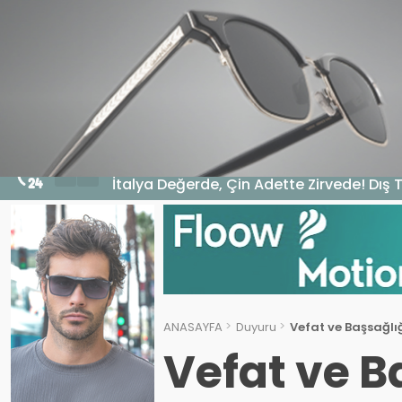
HABERLER
GENEL
EKONOMI
MA
7 Ağustos 2026 - 10:16
İtalya Değerde, Çin Adette Zirvede! Dış 
ANASAYFA
Duyuru
Vefat ve Başsağlı
Vefat ve B