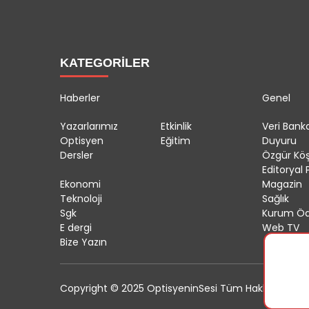
KATEGORİLER
Haberler
Genel
Yazarlarımız
Etkinlik
Veri Banka
Optisyen
Eğitim
Duyuru
Dersler
Özgür Kö
Editoryal P
Ekonomi
Magazin
Teknoloji
Sağlık
Sgk
Kurum Öd
E dergi
Web TV
Bize Yazın
Copyright © 2025 OptisyeninSesi Tüm Hakları Saklıdı