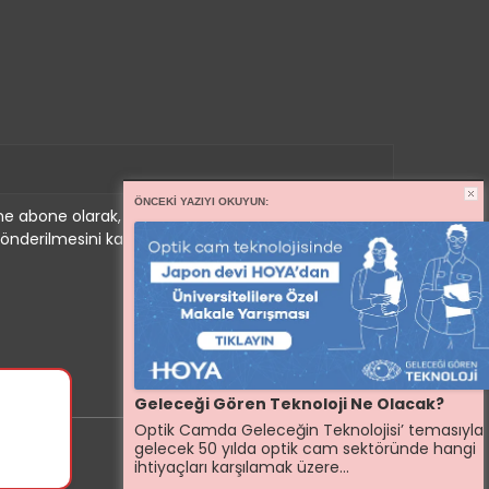
ÖNCEKI YAZIYI OKUYUN:
e abone olarak, tarafınıza haber, duyuru ve
önderilmesini kabul etmiş olursunuz.
Geleceği Gören Teknoloji Ne Olacak?
Optik Camda Geleceğin Teknolojisi’ temasıyla
gelecek 50 yılda optik cam sektöründe hangi
ihtiyaçları karşılamak üzere...