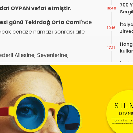
700 Yı
dat OYPAN vefat etmiştir.
16:40
Sergi
dell’
esi günü Tekirdağ Orta Cami
'nde
İtaly
10:16
acak cenaze namazı sonrası aile
Zirve
Ediyo
Hangi
17:11
kulla
erli Ailesine, Sevenlerine,
İzmir
Dileriz.
10:14
Gözlü
Digit
Bursa
Proje
18:17
Bölge
Hakkı
Göz S
17:23
Çalış
Yayı
Etiketler
Mesle
15:02
Günü!
kçü
tekirdağ
vefat