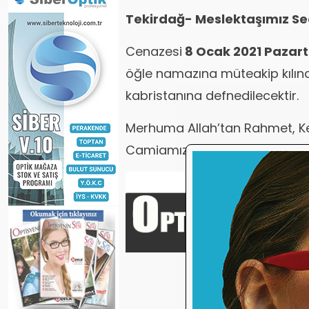
Tekirdağ- Meslektaşımız Se
Cenazesi
8 Ocak 2021 Pazart
öğle namazına müteakip kılın
kabristanına defnedilecektir.
Merhuma Allah’tan Rahmet, Ked
Camiamıza Sabır ve Başsağlığı 
cami
gözlü