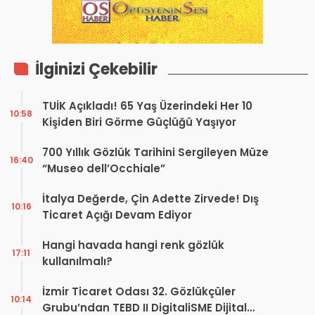
İlginizi Çekebilir
TUİK Açıkladı! 65 Yaş Üzerindeki Her 10
10:58
Kişiden Biri Görme Güçlüğü Yaşıyor
700 Yıllık Gözlük Tarihini Sergileyen Müze
16:40
“Museo dell’Occhiale”
İtalya Değerde, Çin Adette Zirvede! Dış
10:16
Ticaret Açığı Devam Ediyor
Hangi havada hangi renk gözlük
17:11
kullanılmalı?
İzmir Ticaret Odası 32. Gözlükçüler
10:14
Grubu’ndan TEBD II DigitaliSME Dijital