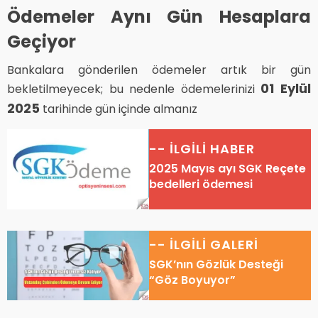
Ödemeler Aynı Gün Hesaplara
Geçiyor
Bankalara gönderilen ödemeler artık bir gün
01 Eylül
bekletilmeyecek; bu nedenle ödemelerinizi
2025
tarihinde gün içinde almanız
-- İLGİLİ HABER
2025 Mayıs ayı SGK Reçete
bedelleri ödemesi
-- İLGİLİ GALERİ
SGK’nın Gözlük Desteği
“Göz Boyuyor”