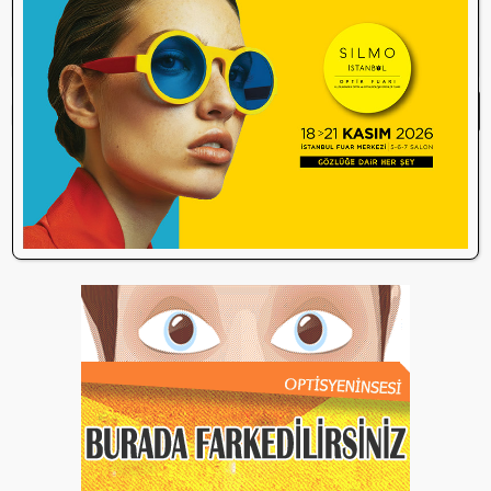
Yorum Yap
Yorum yazma
kurallarını
okudum ve
kabul ediyorum.
Henüz bu içeriğe yorum yapılmamış.
İlk yorum yapan olmak ister misiniz?