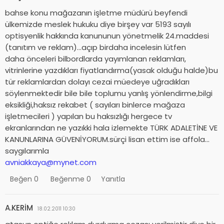
bahse konu mağazanın işletme müdürü beyfendi
ülkemizde meslek hukuku diye birşey var 5193 sayılı
optisyenlik hakkında kanununun yönetmelik 24.maddesi
(tanıtım ve reklam)…açıp birdaha incelesin lütfen
daha önceleri bilbordlarda yayımlanan reklamları,
vitrinlerine yazdıkları fiyatlandırma(yasak olduğu halde)bu
tür reklamlardan dolayı cezai müedeye uğradıkları
söylenmektedir bile bile toplumu yanlış yönlendirme,bilgi
eksikliği,haksız rekabet ( sayıları binlerce mağaza
işletmecileri ) yapılan bu haksızlığı hergece tv
ekranlarından ne yazıkki hala izlemekte TÜRK ADALETİNE VE
KANUNLARINA GÜVENİYORUM.sürçi lisan ettim ise affola…
saygılarımla
avniakkaya@mynet.com
Beğen
0
Beğenme
0
Yanıtla
A.KERİM
18.02.2011 10:30