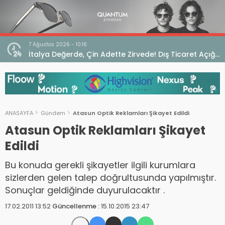
7 Ağustos 2026 - 10:16
seo
İtalya Değerde, Çin Adette Zirvede! Dış Ticaret Açığı
Devam Ediyor
ANASAYFA
Gündem
Atasun Optik Reklamları Şikayet Edildi
Atasun Optik Reklamları Şikayet
Edildi
Bu konuda gerekli şikayetler ilgili kurumlara
sizlerden gelen talep doğrultusunda yapılmıştır.
Sonuçlar geldiğinde duyurulacaktır .
17.02.2011 13:52
Güncellenme :
15.10.2015 23:47