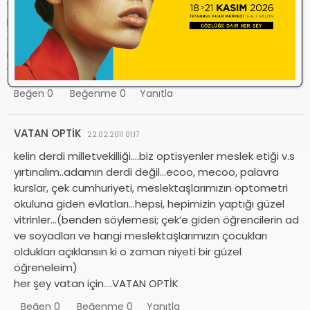
15 gün reklam yapmak atasun optiğe yetmiştir. zaten
bunu yapan her şeyi göze almış demektir. sağolsun
derneğimizde sadece söylemekle kalıyo. malesef,laf var
icraat yok.. Gücü sadece tek kolla çalışan emekçilere
yetiyor
Beğen
0
Beğenme
0
Yanıtla
VATAN OPTİK
22.02.2011 01:17
kelin derdi milletvekilliği….biz optisyenler meslek etiği v.s
yırtınalım..adamın derdi değil…ecoo, mecoo, palavra
kurslar, çek cumhuriyeti, meslektaşlarımızın optometri
okuluna giden evlatları…hepsi, hepimizin yaptığı güzel
vitrinler…(benden söylemesi; çek’e giden öğrencilerin ad
ve soyadları ve hangi meslektaşlarımızın çocukları
oldukları açıklansın ki o zaman niyeti bir güzel
öğreneleim)
her şey vatan için….VATAN OPTİK
Beğen
0
Beğenme
0
Yanıtla