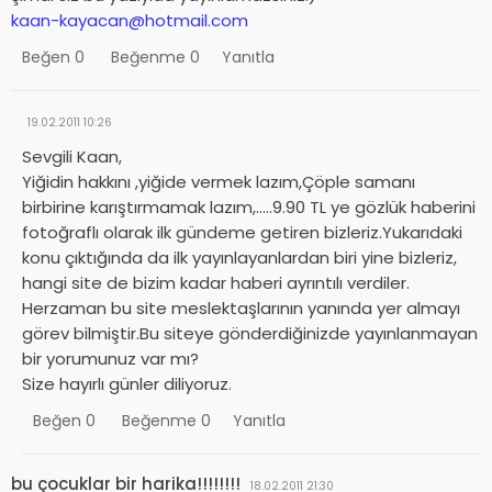
kaan-kayacan@hotmail.com
Beğen
0
Beğenme
0
Yanıtla
19.02.2011 10:26
Sevgili Kaan,
Yiğidin hakkını ,yiğide vermek lazım,Çöple samanı
birbirine karıştırmamak lazım,…..9.90 TL ye gözlük haberini
fotoğraflı olarak ilk gündeme getiren bizleriz.Yukarıdaki
konu çıktığında da ilk yayınlayanlardan biri yine bizleriz,
hangi site de bizim kadar haberi ayrıntılı verdiler.
Herzaman bu site meslektaşlarının yanında yer almayı
görev bilmiştir.Bu siteye gönderdiğinizde yayınlanmayan
bir yorumunuz var mı?
Size hayırlı günler diliyoruz.
Beğen
0
Beğenme
0
Yanıtla
bu çocuklar bir harika!!!!!!!!
18.02.2011 21:30