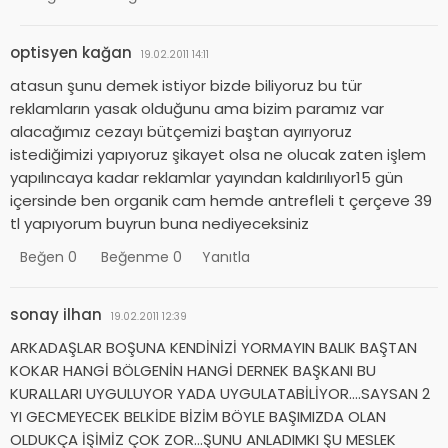
optisyen kağan
19.02.2011 14:11
atasun şunu demek istiyor bizde biliyoruz bu tür
reklamların yasak olduğunu ama bizim paramız var
alacağımız cezayı bütçemizi baştan ayırıyoruz
istediğimizi yapıyoruz şikayet olsa ne olucak zaten işlem
yapılıncaya kadar reklamlar yayından kaldırılıyor15 gün
içersinde ben organik cam hemde antrefleli t çerçeve 39
tl yapıyorum buyrun buna nediyeceksiniz
Beğen
0
Beğenme
0
Yanıtla
sonay ilhan
19.02.2011 12:39
ARKADAŞLAR BOŞUNA KENDİNİZİ YORMAYIN BALIK BAŞTAN
KOKAR HANGİ BÖLGENİN HANGİ DERNEK BAŞKANI BU
KURALLARI UYGULUYOR YADA UYGULATABİLİYOR….SAYSAN 2
YI GECMEYECEK BELKİDE BİZİM BÖYLE BAŞIMIZDA OLAN
OLDUKÇA İŞİMİZ ÇOK ZOR…ŞUNU ANLADIMKI ŞU MESLEK