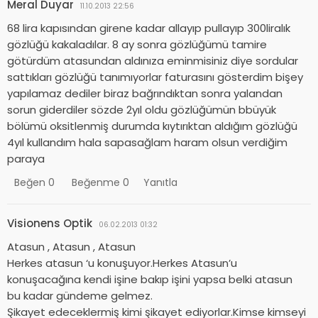
Meral Duyar
11.10.2013 22:56
68 lira kapısından girene kadar allayıp pullayıp 300liralık
gözlüğü kakaladılar. 8 ay sonra gözlüğümü tamire
götürdüm atasundan aldınıza eminmisiniz diye sordular
sattıkları gözlüğü tanımıyorlar faturasını gösterdim bişey
yapılamaz dediler biraz bağrındıktan sonra yalandan
sorun giderdiler sözde 2yıl oldu gözlüğümün bbüyük
bölümü oksitlenmiş durumda kıytırıktan aldığım gözlüğü
4yıl kullandım hala sapasağlam haram olsun verdiğim
paraya
Beğen
0
Beğenme
0
Yanıtla
Visionens Optik
06.02.2013 01:32
Atasun , Atasun , Atasun
Herkes atasun ‘u konuşuyor.Herkes Atasun’u
konuşacağına kendi işine bakıp işini yapsa belki atasun
bu kadar gündeme gelmez.
Şikayet edeceklermiş kimi şikayet ediyorlar.Kimse kimseyi