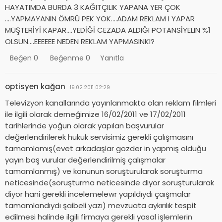
HAYATIMDA BURDA 3 KAĞITÇILIK YAPANA YER ÇOK
….YAPMAYANIN ÖMRÜ PEK YOK….ADAM REKLAM I YAPAR
MÜŞTERİYİ KAPAR….YEDİĞİ CEZADA ALDIĞI POTANSİYELIN %1
OLSUN….EEEEEE NEDEN REKLAM YAPMASINKI?
Beğen
0
Beğenme
0
Yanıtla
optisyen kağan
19.02.2011 02:29
Televizyon kanallarında yayınlanmakta olan reklam filmleri
ile ilgili olarak derneğimize 16/02/2011 ve 17/02/2011
tarihlerinde yoğun olarak yapılan başvurular
değerlendirilerek hukuk servisimiz gerekli çalışmasını
tamamlamış(evet arkadaşlar gozder in yapmış olduğu
yayın baş vurular değerlendirilmiş çalışmalar
tamamlanmış) ve konunun soruşturularak soruşturma
neticesinde(soruşturma neticesinde diyor soruşturularak
diyor hani gerekli incelemelewr yapıldıydı çaışmalar
tamamlandıydı şaibeli yazı) mevzuata aykırılık tespit
edilmesi halinde ilgili firmaya gerekli yasal işlemlerin