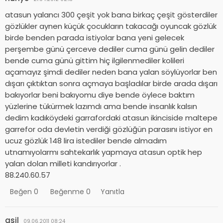
atasun yalancı 300 çeşit yok bana birkaç çeşit gösterdiler
gözlükler aynen küçük çocukların takacağı oyuncak gözlük
birde benden parada istiyolar bana yeni gelecek
perşembe günü çerceve dediler cuma günü gelin dediler
bende cuma günü gittim hiç ilgilenmediler kolileri
açamayız şimdi dediler neden bana yalan söylüyorlar ben
dışarı çıktıktan sonra açmaya başladılar birde arada dışarı
bakıyorlar beni bakıyomu diye bende öylece baktım
yüzlerine tükürmek lazımdı ama bende insanlık kalsın
dedim kadıköydeki garrafordaki atasun ikinciside maltepe
garrefor oda devletin verdiği gözlüğün parasını istiyor en
ucuz gözlük 148 lira istediler bende almadım
utnamıyolarmı sahtekarlık yapmaya atasun optik hep
yalan dolan milleti kandırıyorlar .
88.240.60.57
Beğen
0
Beğenme
0
Yanıtla
asil
09.06.2011 08:24