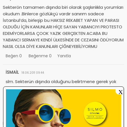
Sekterön tamamen dışında biri olarak şaşkınlıkla yorumları
okudum .Binlerce gözlükçü vardır sanırım sadece
İstanbul’da, birleşip bu HAKSIZ REKABET YAPAN VE PARASI
OLDUĞU İÇİN KANUNLARI HİÇE SAYAN YABANCIYI PROTESTO
EDEMİYORLARSA ÇOOK YAZIK GERÇEKTEN ACABA BU
YABANCI SERMAYE KENDİ ÜLKESİNDE DE CEZASINI ÖDÜYORUM
NASIL OLSA DİYE KANUNLARI ÇİĞNEYEBİLİYORMU
Beğen
0
Beğenme
0
Yanıtla
İSMAİL
18.06.2011 09:44
slm. Sekterün dışında olduğunu belirtmene gerek yok
epeyce dışında olduğun belli.
X
Beğen
0
Beğenme
0
Yanıtla
hüseyin
19.02.2011 15:43
Kardesim arkamızda dernek savunması yok. yasakta olsa