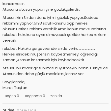
kandırmasın.
Atasunu atasun yapan yine gözlükçülerdir.
Atasun kim.Sizden daha iyi mi gözlük yapıyor.Sadece
reklamını yapıyor.5193 sayılı kanunu açıp herkes
okusun.Herkes reklam verebilir.Ama kanun mevzuatlarına
rekabet hukukuna aykırı olmuyacak şekilde herkes reklam
verebilir.
rekabet Hukuku çerçevesinde sizde verin……………………
Herkes elindeki müşterisini kaybetmemeyi öğrendiği
zaman ,Atasun kazanmak için kaybedecektir.
Atsunu bu kadar gözünüzde büyütmeyin.İnanın Türkiye de
Atasun’dan daha güçlü meslektaşlarımız var.
Saygılarımla,
Murat Taştan
Beğen
0
Beğenme
0
Yanıtla
huriye
21.04.2012 02:13