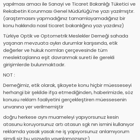
yapılması amacı ile Sanayi ve Ticaret Bakanlığı Tüketici ve
Rekabetin Korunması Genel Müdürlüğü’ne yazı yazılmıştır.
(araştırmasını yapmadığınız tamamlayamadığınız bir
konu hakkında nasıl ticaret bakanlığına yazı yazdınız)
Türkiye Optik ve Optometrik Meslekler Derneği sahada
yaşanan mevzuata aykırı durumlar karşısında, etik
değerler ve hukuk normları çerçevesinde tüm
meslektaşlarına eşit davranmak sureti ile gerekli
girişimlerde bulunmaktadır.
NOT :
Derneğimiz, etik olarak, şikayete konu hiçbir müesseseyi
herhangi bir şekilde ifşa etmediğinden, haberimizde, söz
konusu reklam faaliyetini gerçekleştiren müessesenin
unvanına yer verilmemiştir
doğru herkese aynı muameleyi yapıyorsunuz kesin
atasunu koruyorsunuz artı atasun sgk nın ismini kullanıyor
reklamda yasak yasak ne iş yapıyorsunuz anlamıyorum
şimdi siz bu yazıyıda yayınlamazsınız:)