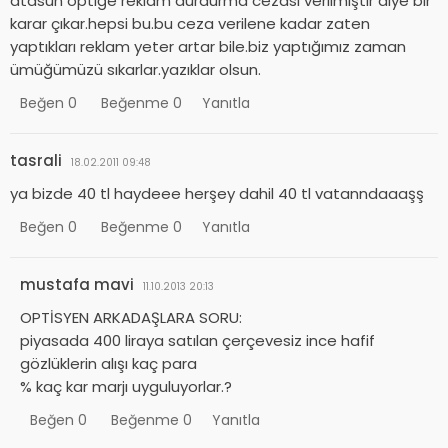
atasun optiğe reklam durdurma cezası verilmiştir diye bir
karar çıkar.hepsi bu.bu ceza verilene kadar zaten
yaptıkları reklam yeter artar bile.biz yaptığımız zaman
ümüğümüzü sıkarlar.yazıklar olsun.
Beğen
0
Beğenme
0
Yanıtla
tasrali
18.02.2011 09:48
ya bizde 40 tl haydeee herşey dahil 40 tl vatanndaaaşş
Beğen
0
Beğenme
0
Yanıtla
mustafa mavi
11.10.2013 20:13
OPTİSYEN ARKADAŞLARA SORU:
piyasada 400 liraya satılan çerçevesiz ince hafif
gözlüklerin alışı kaç para
% kaç kar marjı uyguluyorlar.?
Beğen
0
Beğenme
0
Yanıtla