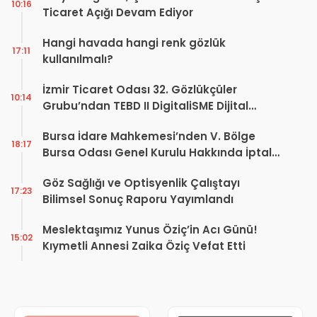
10:16
Ticaret Açığı Devam Ediyor
Hangi havada hangi renk gözlük
17:11
kullanılmalı?
İzmir Ticaret Odası 32. Gözlükçüler
10:14
Grubu’ndan TEBD II DigitaliSME Dijital
Dönüşüm Projesi açıklaması
Bursa İdare Mahkemesi’nden V. Bölge
18:17
Bursa Odası Genel Kurulu Hakkında İptal
Kararı
Göz Sağlığı ve Optisyenlik Çalıştayı
17:23
Bilimsel Sonuç Raporu Yayımlandı
Meslektaşımız Yunus Öziç’in Acı Günü!
15:02
Kıymetli Annesi Zaika Öziç Vefat Etti