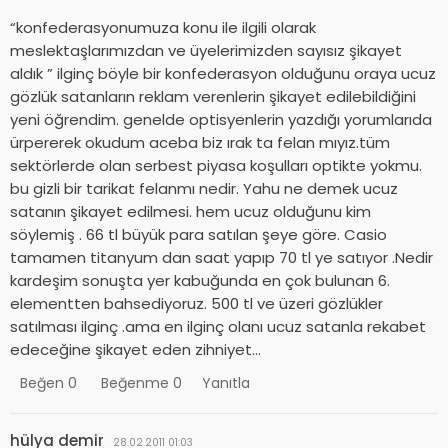
“konfederasyonumuza konu ile ilgili olarak
meslektaşlarımızdan ve üyelerimizden sayısız şikayet
aldık ” ilginç böyle bir konfederasyon olduğunu oraya ucuz
gözlük satanların reklam verenlerin şikayet edilebildiğini
yeni öğrendim. genelde optisyenlerin yazdığı yorumlarıda
ürpererek okudum aceba biz ırak ta felan mıyız.tüm
sektörlerde olan serbest piyasa koşulları optikte yokmu.
bu gizli bir tarikat felanmı nedir. Yahu ne demek ucuz
satanın şikayet edilmesi. hem ucuz olduğunu kim
söylemiş . 66 tl büyük para satılan şeye göre. Casio
tamamen titanyum dan saat yapıp 70 tl ye satıyor .Nedir
kardeşim sonuşta yer kabuğunda en çok bulunan 6.
elementten bahsediyoruz. 500 tl ve üzeri gözlükler
satılması ilginç .ama en ilginç olanı ucuz satanla rekabet
edeceğine şikayet eden zihniyet…
Beğen
0
Beğenme
0
Yanıtla
hülya demir
28.02.2011 01:03