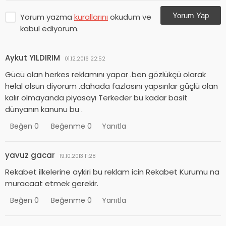
Yorum Yap
Yorum yazma
kurallarını
okudum ve
kabul ediyorum.
Aykut YILDIRIM
01.12.2016 22:52
Gücü olan herkes reklamını yapar .ben gözlükçü olarak
helal olsun diyorum .dahada fazlasını yapsınlar güçlü olan
kalır olmayanda piyasayı Terkeder bu kadar basit
dünyanın kanunu bu .
Beğen
0
Beğenme
0
Yanıtla
yavuz gacar
19.10.2013 11:28
Rekabet ilkelerine aykiri bu reklam icin Rekabet Kurumu na
muracaat etmek gerekir.
Beğen
0
Beğenme
0
Yanıtla