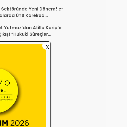
 Etti
 Sektöründe Yeni Dönem! e-
alarda ÜTS Karekod
luluğu 1 Ekim 2026’da
 Yutmaz’dan Atilla Karip’e
yor
Çıkış! “Hukuki Süreçler
da Sektöre Kazandırdığınız
X
ir Proje Var mı?”