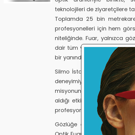
teknolojileri de ziyaretçilere ta
Toplamda 25 bin metrekarel
profesyonelleri için hem görs
niteliğinde. Fuar, yalnızca gö
dair tüm yenilikleri bir arad
bir yanından gelen sektör temsi
Silmo İstanbul Optik Fuarı, he
deneyimiyle, Türkiye’yi opt
misyonunu sürdürüyor. Yerli
aldığı etkinlik, katılımcı firm
profesyonelleriyle güçlü bağl
Gözlüğe dair her şeyi bulm
Optik Fuarı 2024, 23 Kasım 202