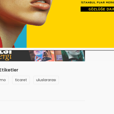
eri yakından takip etmek ve sektörün
 araya gelmek isteyenler için fuar,
lik olma özelliği taşıyor.
Etiketler
lmo
ticaret
uluslararası