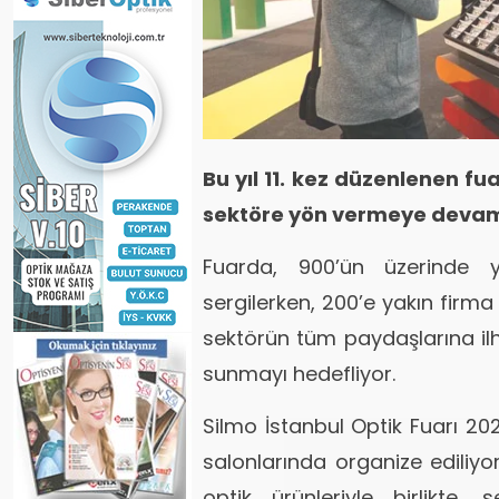
Bu yıl 11. kez düzenlenen fu
sektöre yön vermeye devam
Fuarda, 900’ün üzerinde y
sergilerken, 200’e yakın firma k
sektörün tüm paydaşlarına ilha
sunmayı hedefliyor.
Silmo İstanbul Optik Fuarı 202
salonlarında organize ediliyo
optik ürünleriyle birlikte,