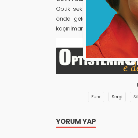
Optik sektöründeki gelişmel
önde gelen markalarıyla bir
kaçırılmaması gereken bir etkin
Fuar
Sergi
Si
YORUM YAP