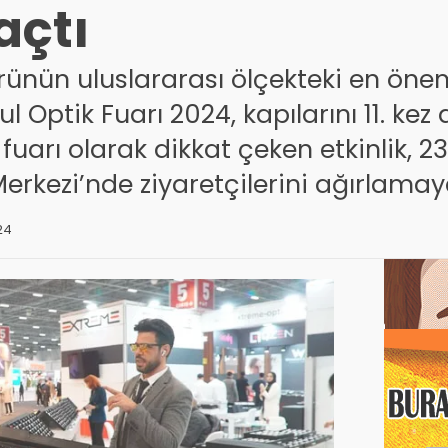
açtı
rünün uluslararası ölçekteki en öneml
l Optik Fuarı 2024, kapılarını 11. kez a
 fuarı olarak dikkat çeken etkinlik, 
Merkezi’nde ziyaretçilerini ağırlam
:24