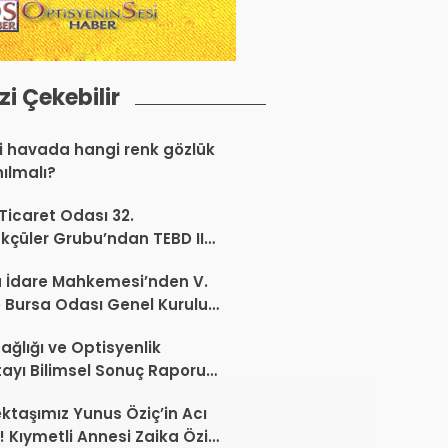
izi Çekebilir
 havada hangi renk gözlük
nılmalı?
 Ticaret Odası 32.
kçüler Grubu’ndan TEBD II
aliSME Dijital Dönüşüm
 İdare Mahkemesi’nden V.
si açıklaması
 Bursa Odası Genel Kurulu
nda İptal Kararı
ağlığı ve Optisyenlik
tayı Bilimsel Sonuç Raporu
mlandı
ktaşımız Yunus Öziç’in Acı
 Kıymetli Annesi Zaika Öziç