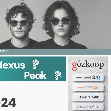
Haber ara...
LERI
E DERGI
WEB TV
BIZE YAZIN
aması
024