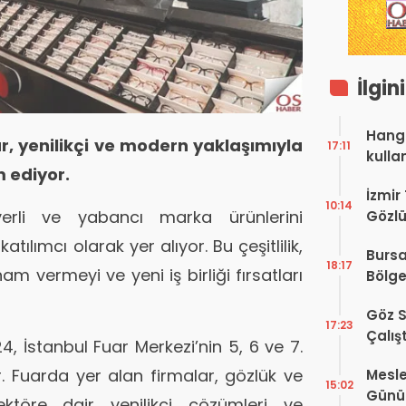
İlgin
Hangi
ar, yenilikçi ve modern yaklaşımıyla
17:11
kulla
 ediyor.
İzmir
10:14
erli ve yabancı marka ürünlerini
Gözlü
Digit
atılımcı olarak yer alıyor. Bu çeşitlilik,
Bursa
Proje
18:17
m vermeyi ve yeni iş birliği fırsatları
Bölge
Hakkı
Göz S
17:23
Çalış
4, İstanbul Fuar Merkezi’nin 5, 6 ve 7.
Yayı
r. Fuarda yer alan firmalar, gözlük ve
Mesle
15:02
Günü!
 sektöre dair yenilikçi çözümleri ve