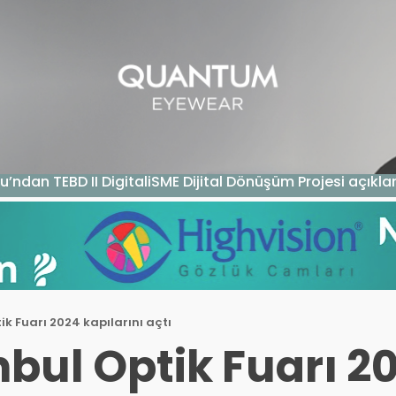
GAZIN
TEKNOLOJI
SAĞLIK
SGK
KURUM ÖDEME
u’ndan TEBD II DigitaliSME Dijital Dönüşüm Projesi açıkl
ik Fuarı 2024 kapılarını açtı
nbul Optik Fuarı 2