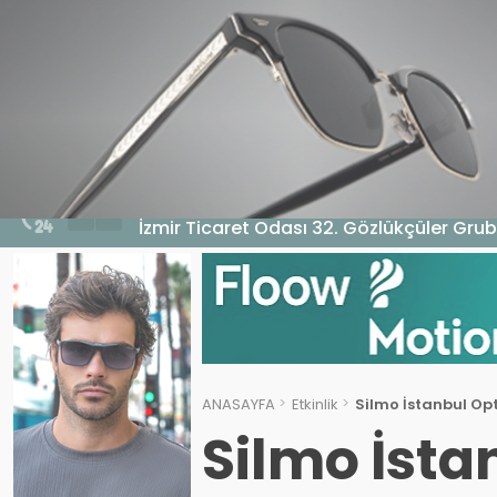
HABERLER
GENEL
EKONOMI
MA
5 Ağustos 2026 - 10:14
İzmir Ticaret Odası 32. Gözlükçüler Grub
ANASAYFA
Etkinlik
Silmo İstanbul Opt
Silmo İsta