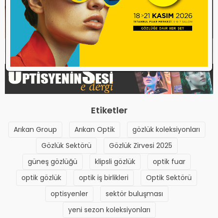
-- İLGİLİ GALERİ
Arıkan Grup, 8 ilde bölgesel
toplantı yaptı
Etiketler
Arıkan Group
Arıkan Optik
gözlük koleksiyonları
Gözlük Sektörü
Gözlük Zirvesi 2025
güneş gözlüğü
klipsli gözlük
optik fuar
optik gözlük
optik iş birlikleri
Optik Sektörü
optisyenler
sektör buluşması
yeni sezon koleksiyonları