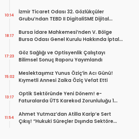
İzmir Ticaret Odası 32. Gözlükçüler
10:14
Grubu’ndan TEBD II DigitaliSME Dijital
Dönüşüm Projesi açıklaması
Bursa İdare Mahkemesi’nden V. Bölge
18:17
Bursa Odası Genel Kurulu Hakkında İptal
Kararı
Göz Sağlığı ve Optisyenlik Çalıştayı
17:23
Bilimsel Sonuç Raporu Yayımlandı
Meslektaşımız Yunus Öziç’in Acı Günü!
15:02
Kıymetli Annesi Zaika Öziç Vefat Etti
Optik Sektöründe Yeni Dönem! e-
13:17
Faturalarda ÜTS Karekod Zorunluluğu 1
Ekim 2026’da Başlıyor
Ahmet Yutmaz’dan Atilla Karip’e Sert
11:54
Çıkış! “Hukuki Süreçler Dışında Sektöre
Kazandırdığınız Tek Bir Proje Var mı?”