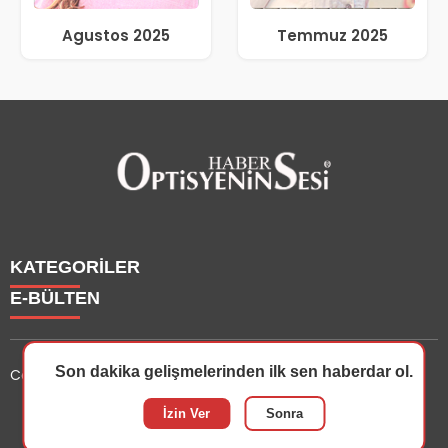
Agustos 2025
Temmuz 2025
KATEGORİLER
E-BÜLTEN
Haberler
Yazarlarımız
Son dakika gelişmelerinden ilk sen haberdar ol.
Copyright © 2025 OptisyeninSesi Tüm Hakları Saklıdır.
Etkinlik
Optisyen
optisyeninsesi.com
e-bültenine abone olarak, tarafınıza
İzin Ver
Sonra
Eğitim
haber, duyuru ve kampanya içerikli e-postaların
Dersler
gönderilmesini kabul etmiş olursunuz.