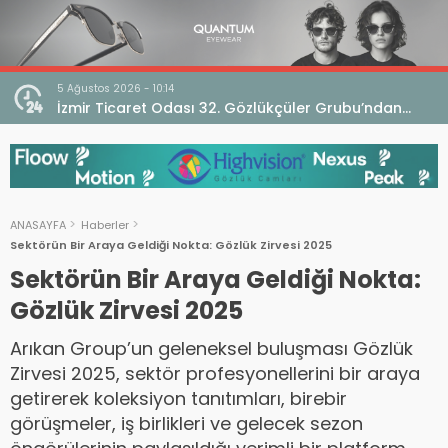
4 Ağustos 2026 - 18:17
rubu’ndan
Bursa İdare Mahkemesi’nden V. Bölge Bursa O
esi açıklaması
Genel Kurulu Hakkında İptal Kararı
ANASAYFA
Haberler
Sektörün Bir Araya Geldiği Nokta: Gözlük Zirvesi 2025
Sektörün Bir Araya Geldiği Nokta:
Gözlük Zirvesi 2025
Arıkan Group’un geleneksel buluşması Gözlük
Zirvesi 2025, sektör profesyonellerini bir araya
getirerek koleksiyon tanıtımları, birebir
görüşmeler, iş birlikleri ve gelecek sezon