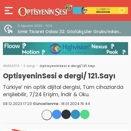
5 Ağustos 2026 - 10:14
İzmir Ticaret Odası 32. Gözlükçüler Grubu’ndan
TEBD II DigitaliSME Dijital Dönüşüm Projesi açıklaması
ANASAYFA
E dergi
OptisyeninSesi e dergi/ 121.Sayı
OptisyeninSesi e dergi/ 121.Sayı
Türkiye’ nin optik dijital dergisi, Tüm cihazlarda
erişilebilir, 7/24 Erişim, İndir & Oku.
08.12.2023 17:23
Güncellenme :
18.01.2024 15:44