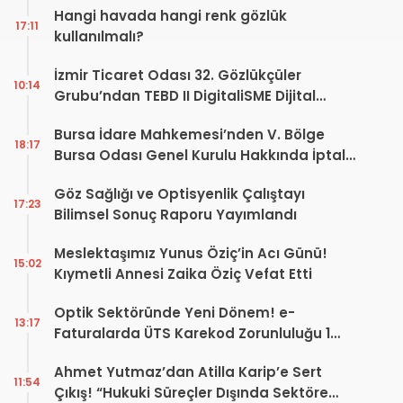
Hangi havada hangi renk gözlük
17:11
kullanılmalı?
İzmir Ticaret Odası 32. Gözlükçüler
10:14
Grubu’ndan TEBD II DigitaliSME Dijital
Dönüşüm Projesi açıklaması
Bursa İdare Mahkemesi’nden V. Bölge
18:17
Bursa Odası Genel Kurulu Hakkında İptal
Kararı
Göz Sağlığı ve Optisyenlik Çalıştayı
17:23
Bilimsel Sonuç Raporu Yayımlandı
Meslektaşımız Yunus Öziç’in Acı Günü!
15:02
Kıymetli Annesi Zaika Öziç Vefat Etti
Optik Sektöründe Yeni Dönem! e-
13:17
Faturalarda ÜTS Karekod Zorunluluğu 1
Ekim 2026’da Başlıyor
Ahmet Yutmaz’dan Atilla Karip’e Sert
11:54
Çıkış! “Hukuki Süreçler Dışında Sektöre