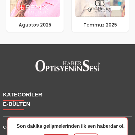
Agustos 2025
Temmuz 2025
KATEGORİLER
E-BÜLTEN
Haberler
Yazarlarımız
Son dakika gelişmelerinden ilk sen haberdar ol.
Copyright © 2025 OptisyeninSesi Tüm Hakları Saklıdır.
Etkinlik
Optisyen