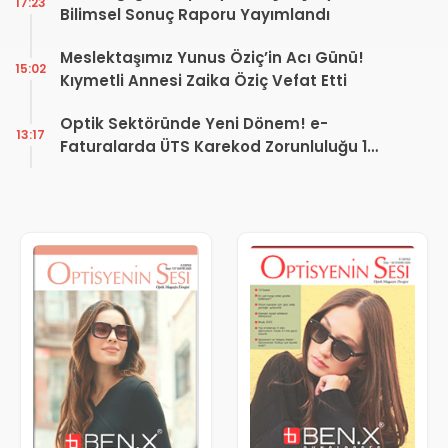
17:23
Bilimsel Sonuç Raporu Yayımlandı
Meslektaşımız Yunus Öziç’in Acı Günü!
15:02
Kıymetli Annesi Zaika Öziç Vefat Etti
Optik Sektöründe Yeni Dönem! e-
13:17
Faturalarda ÜTS Karekod Zorunluluğu 1
Ekim 2026’da Başlıyor