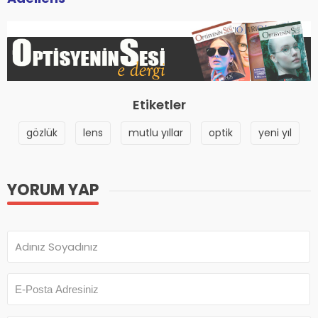
Etiketler
gözlük
lens
mutlu yıllar
optik
yeni yıl
YORUM YAP