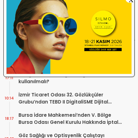
İlginizi Çekebilir
İtalya Değerde, Çin Adette Zirvede! Dış
10:16
Ticaret Açığı Devam Ediyor
Hangi havada hangi renk gözlük
17:11
kullanılmalı?
İzmir Ticaret Odası 32. Gözlükçüler
10:14
Grubu’ndan TEBD II DigitaliSME Dijital
Dönüşüm Projesi açıklaması
Bursa İdare Mahkemesi’nden V. Bölge
18:17
Bursa Odası Genel Kurulu Hakkında İptal
Kararı
Göz Sağlığı ve Optisyenlik Çalıştayı