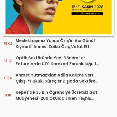
Dönüşüm Projesi açıklaması
Bursa İdare Mahkemesi’nden V. Bölge
18:17
Bursa Odası Genel Kurulu Hakkında İptal
Kararı
Göz Sağlığı ve Optisyenlik Çalıştayı
17:23
Bilimsel Sonuç Raporu Yayımlandı
Meslektaşımız Yunus Öziç’in Acı Günü!
15:02
Kıymetli Annesi Zaika Öziç Vefat Etti
Optik Sektöründe Yeni Dönem! e-
13:17
Faturalarda ÜTS Karekod Zorunluluğu 1
Ekim 2026’da Başlıyor
Ahmet Yutmaz’dan Atilla Karip’e Sert
11:54
Çıkış! “Hukuki Süreçler Dışında Sektöre
Kazandırdığınız Tek Bir Proje Var mı?”
Kepez’de 35 Bin Öğrenciye Ücretsiz Göz
11:18
Muayenesi! 200 Okulda Erken Teşhis
Çalışması