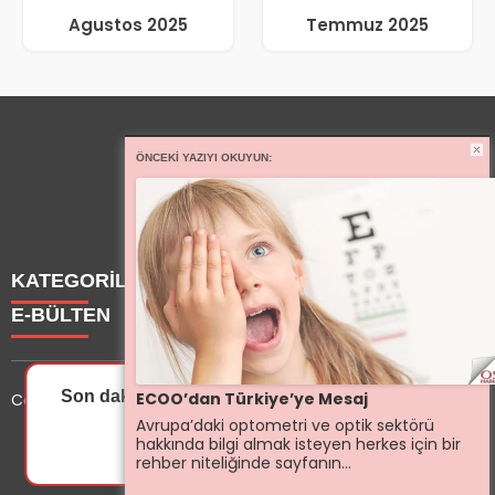
Agustos 2025
Temmuz 2025
ÖNCEKI YAZIYI OKUYUN:
KATEGORİLER
E-BÜLTEN
Haberler
Yazarlarımız
Son dakika gelişmelerinden ilk sen haberdar ol.
ECOO’dan Türkiye’ye Mesaj
Copyright © 2025 OptisyeninSesi Tüm Hakları Saklıdır.
Etkinlik
Avrupa’daki optometri ve optik sektörü
Optisyen
optisyeninsesi.com
e-bültenine abone olarak, tarafınıza
hakkında bilgi almak isteyen herkes için bir
İzin Ver
Sonra
Eğitim
haber, duyuru ve kampanya içerikli e-postaların
rehber niteliğinde sayfanın...
Dersler
gönderilmesini kabul etmiş olursunuz.