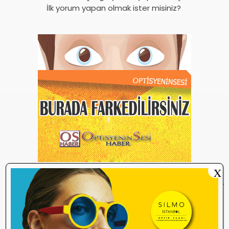
İlk yorum yapan olmak ister misiniz?
X
İlginizi Çekebilir
İzmir Ticaret Odası 32. Gözlükçüler
10:14
Grubu’ndan TEBD II DigitaliSME Dijital