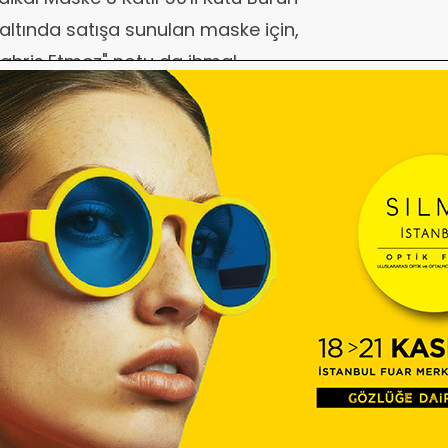
 altında satışa sunulan maske için,
zı Tahriş Etmez" notu da ihmal
nız eğer (!), hemen yanı başında
duyuru daha var..
lim; maske fiyatı aynı sitede 3 gün
, tanesi 50 kuruştu.
/haber/maske-fiyatlari-internette-