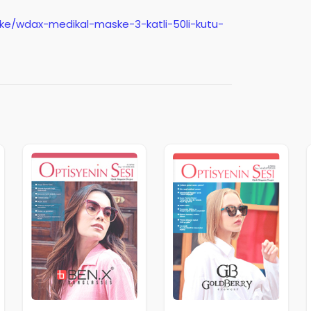
ske/wdax-medikal-maske-3-katli-50li-kutu-