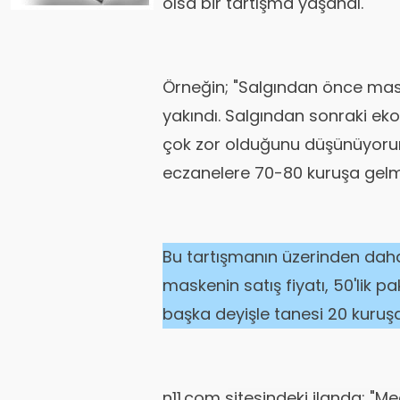
olsa bir tartışma yaşandı.
Örneğin; "Salgından önce maske
yakındı. Salgından sonraki 
çok zor olduğunu düşünüyorum.
eczanelere 70-80 kuruşa gelme
Bu tartışmanın üzerinden dah
maskenin satış fiyatı, 50'lik pa
başka deyişle tanesi 20 kuruşa.
n11.com sitesindeki ilanda; "Me