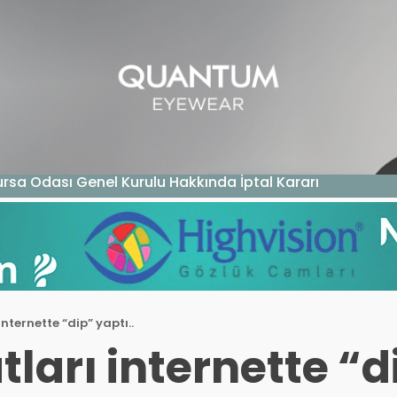
GAZIN
TEKNOLOJI
SAĞLIK
SGK
KURUM ÖDEME
rsa Odası Genel Kurulu Hakkında İptal Kararı
nternette “dip” yaptı..
ları internette “di