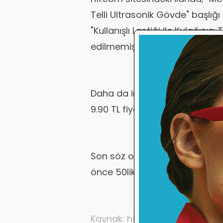
Telli Ultrasonik Gövde" başlığı
"Kullanışlı Lastiği ile Kulağını
edilmemiş.
Daha da ince hesap yapıyorsa
9.90 TL fiyat koyan bir başka 
Son söz olarak şunu da ekleye
önce 50lik kutu için 25 TL yani
Kaynak:
https://eczaciyiz.net