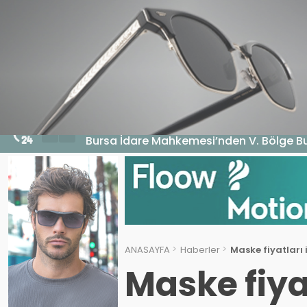
HABERLER
GENEL
EKONOMI
MA
4 Ağustos 2026 - 18:17
Bursa İdare Mahkemesi’nden V. Bölge Bu
ANASAYFA
Haberler
Maske fiyatları i
Maske fiyat