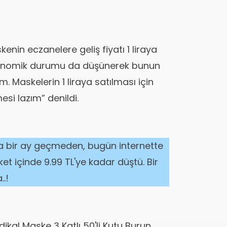
nin eczanelere geliş fiyatı 1 liraya
ekonomik durumu da düşünerek bunun
 Maskelerin 1 liraya satılması için
si lazım” denildi.
a bir ay geçmeden, bugün internette
ket içinde 9.99 TL'ye kadar düştü. Bir
.!
dikal Maske 3 Katlı 50'li Kutu Burun