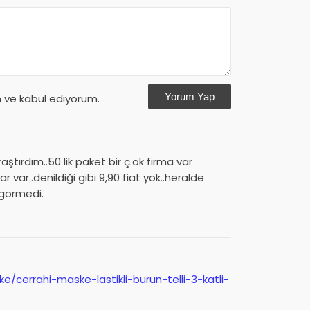
Yorum Yap
ve kabul ediyorum.
aştırdım..50 lik paket bir ç.ok firma var
ar var..denildiği gibi 9,90 fiat yok..heralde
 görmedi.
/cerrahi-maske-lastikli-burun-telli-3-katli-