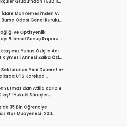
kçüler Grubu’ndan TEBD II
aliSME Dijital Dönüşüm
 İdare Mahkemesi’nden V.
si açıklaması
 Bursa Odası Genel Kurulu
nda İptal Kararı
ağlığı ve Optisyenlik
tayı Bilimsel Sonuç Raporu
mlandı
ktaşımız Yunus Öziç’in Acı
 Kıymetli Annesi Zaika Öziç
 Etti
 Sektöründe Yeni Dönem! e-
alarda ÜTS Karekod
luluğu 1 Ekim 2026’da
 Yutmaz’dan Atilla Karip’e
yor
Çıkış! “Hukuki Süreçler
da Sektöre Kazandırdığınız
’de 35 Bin Öğrenciye
ir Proje Var mı?”
siz Göz Muayenesi! 200
a Erken Teşhis Çalışması