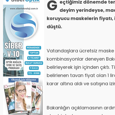
G
eçtiğimiz dönemde temi
deyim yerindeyse, mac
koruyucu maskelerin fiyatı,
düştü.
Vatandaşlara ücretsiz maske ul
kombinasyonlar deneyen Bakan
belirleyerek işin içinden çıktı.
belirlenen tavan fiyat olan 1 
karar altına aldı ve satışına izi
Bakanlığın açıklamasının ardı