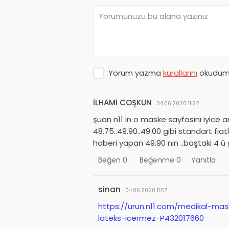
Yorum yazma
kurallarını
okudum 
İLHAMİ COŞKUN
04.06.2020 11:22
şuan n11 in o maske sayfasını iyice ar
48.75..49.90..49.00 gibi standart fiatl
haberi yapan 49.90 nın ..baştaki 4 ü
Beğen
0
Beğenme
0
Yanıtla
sinan
04.06.2020 11:57
https://urun.n11.com/medikal-maske
lateks-icermez-P432017660