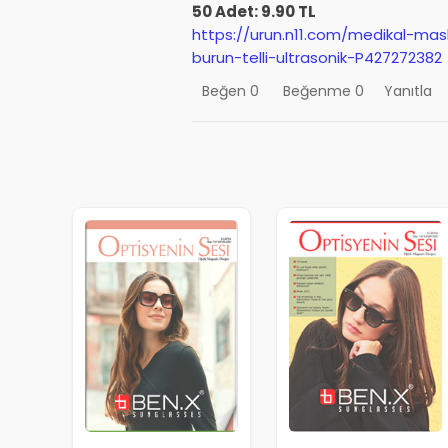
50 Adet: 9.90 TL
https://urun.n11.com/medikal-ma
burun-telli-ultrasonik-P427272382
Beğen
0
Beğenme
0
Yanıtla