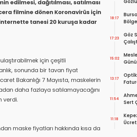
Gözlü
n edilmesi, dağıtılması, satılması
Digit
era filmine dönen Koronavirüs için
Bursa
Proje
18:17
 internette tanesi 20 kuruşa kadar
Bölge
Hakkı
Göz S
17:23
Çalış
Yayı
Mesle
15:02
aştırabilmek için çeşitli
Günü!
Vefat
lık, sonunda bir tavan fiyat
Optik
13:17
 Ticaret Bakanlığı 7 Mayısta, maskelerin
Fatur
Zorun
liradan daha fazlaya satılamayacağını
Ahmet
Başlı
n verdi.
11:54
Sert 
Dışın
Kepez
Tek B
11:18
Ücret
ndan maske fiyatları hakkında kısa da
Okuld