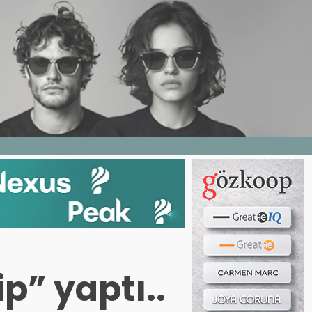
Haber ara...
LERI
E DERGI
WEB TV
BIZE YAZIN
p” yaptı..