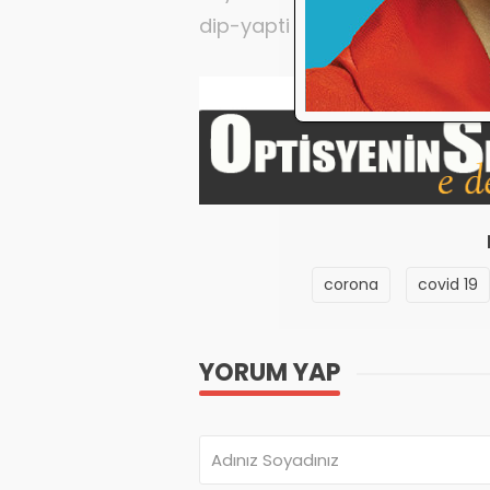
dip-yapti
corona
covid 19
YORUM YAP