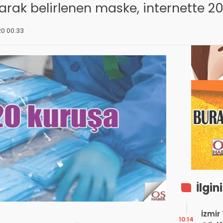
olarak belirlenen maske, internette 2
20 00:33
İlgin
İzmir
10:14