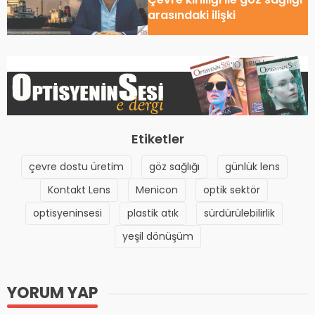
arasındaki ilişki
Etiketler
çevre dostu üretim
göz sağlığı
günlük lens
Kontakt Lens
Menicon
optik sektör
optisyeninsesi
plastik atık
sürdürülebilirlik
yeşil dönüşüm
YORUM YAP