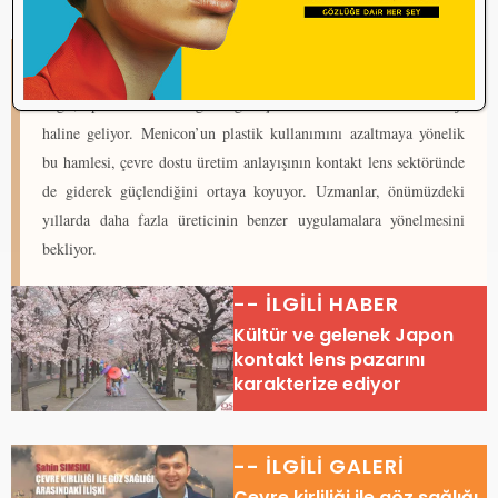
S
ürdürülebilirlik artık yalnızca bir kurumsal sorumluluk projesi
değil, optik sektörünün geleceğini şekillendiren önemli bir strateji
haline geliyor. Menicon’un plastik kullanımını azaltmaya yönelik
bu hamlesi, çevre dostu üretim anlayışının kontakt lens sektöründe
de giderek güçlendiğini ortaya koyuyor. Uzmanlar, önümüzdeki
yıllarda daha fazla üreticinin benzer uygulamalara yönelmesini
bekliyor.
-- İLGİLİ HABER
Kültür ve gelenek Japon
kontakt lens pazarını
karakterize ediyor
-- İLGİLİ GALERİ
Çevre kirliliği ile göz sağlığı