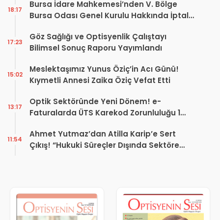
Bursa İdare Mahkemesi’nden V. Bölge
18:17
Bursa Odası Genel Kurulu Hakkında İptal
Kararı
Göz Sağlığı ve Optisyenlik Çalıştayı
17:23
Bilimsel Sonuç Raporu Yayımlandı
Meslektaşımız Yunus Öziç’in Acı Günü!
15:02
Kıymetli Annesi Zaika Öziç Vefat Etti
Optik Sektöründe Yeni Dönem! e-
13:17
Faturalarda ÜTS Karekod Zorunluluğu 1
Ekim 2026’da Başlıyor
Ahmet Yutmaz’dan Atilla Karip’e Sert
11:54
Çıkış! “Hukuki Süreçler Dışında Sektöre
Kazandırdığınız Tek Bir Proje Var mı?”