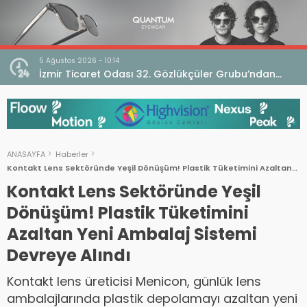
5 Ağustos 2026 - 10:14
İzmir Ticaret Odası 32. Gözlükçüler Grubu’ndan
TEBD II DigitaliSME Dijital Dönüşüm Projesi açıklaması
ANASAYFA
Haberler
Kontakt Lens Sektöründe Yeşil Dönüşüm! Plastik Tüketimini Azaltan
Yeni Ambalaj Sistemi Devreye Alındı
Kontakt Lens Sektöründe Yeşil
Dönüşüm! Plastik Tüketimini
Azaltan Yeni Ambalaj Sistemi
Devreye Alındı
Kontakt lens üreticisi Menicon, günlük lens
ambalajlarında plastik depolamayı azaltan yeni