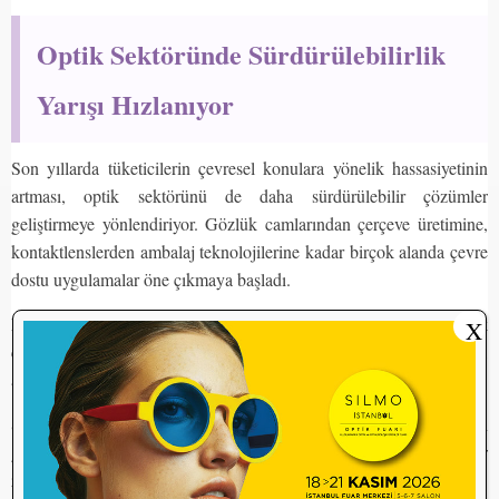
Optik Sektöründe Sürdürülebilirlik
Yarışı Hızlanıyor
Son yıllarda tüketicilerin çevresel konulara yönelik hassasiyetinin
artması, optik sektörünü de daha sürdürülebilir çözümler
geliştirmeye yönlendiriyor. Gözlük camlarından çerçeve üretimine,
kontaktlenslerden ambalaj teknolojilerine kadar birçok alanda çevre
dostu uygulamalar öne çıkmaya başladı.
Menicon’un attığı bu adım, kontakt lens sektöründe sürdürülebilirlik
X
çalışmalarının yalnızca ürün geliştirme aşamasında değil,
ambalajlama ve lojistik süreçlerinde de önem kazandığını gösteriyor.
Şirketten yapılan açıklamada, çevresel faktörlerin ürün
geliştirmeden üretime, ambalajlamadan lojistiğe kadar tüm değer
zinciri boyunca dikkate alınmaya devam edeceği belirtildi.