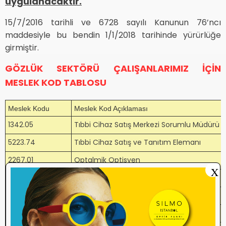
uygulanacaktır.
15/7/2016 tarihli ve 6728 sayılı Kanunun 76’ncı
maddesiyle bu bendin 1/1/2018 tarihinde yürürlüğe
girmiştir.
GÖZLÜK SEKTÖRÜ ÇALIŞANLARIMIZ İÇİN
MESLEK KOD TABLOSU
Meslek Kodu
Meslek Kod Açıklaması
1342.05
Tıbbi Cihaz Satış Merkezi Sorumlu Müdürü
5223.74
Tıbbi Cihaz Satış ve Tanıtım Elemanı
2267.01
Optalmik Optisyen
X
7311.05
Optik Aletler İmalat İşçisi Ve Tamircisi
7315.17
Optik Cam Kesicisi
3254.02
Optisyen