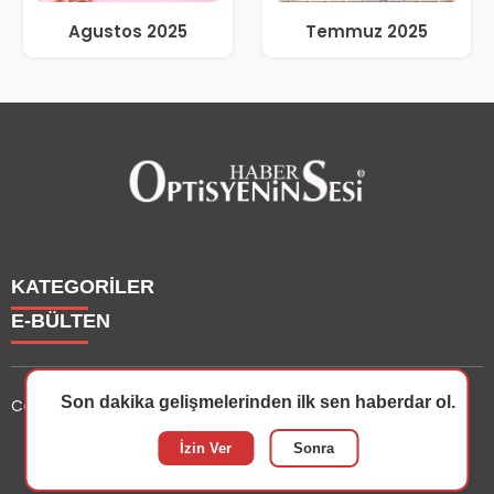
Agustos 2025
Temmuz 2025
KATEGORİLER
E-BÜLTEN
Haberler
Yazarlarımız
Son dakika gelişmelerinden ilk sen haberdar ol.
Copyright © 2025 OptisyeninSesi Tüm Hakları Saklıdır.
Etkinlik
Optisyen
optisyeninsesi.com
e-bültenine abone olarak, tarafınıza
İzin Ver
Sonra
Eğitim
haber, duyuru ve kampanya içerikli e-postaların
Dersler
gönderilmesini kabul etmiş olursunuz.