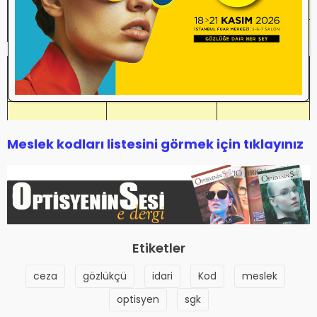
2267.02
Optometrist
7549.05
Göz İçi Lens Üretim Elemanı
7311.14
Gözlük Çerçeve İmalatçısı
7311.12
Gözlük Tamircisi
55
3254.01
Gözlükçü-Optik
55
Meslek kodları listesini görmek için tıklayınız
Etiketler
ceza
gözlükçü
idari
Kod
meslek
optisyen
sgk