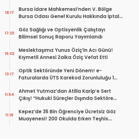
Dönüşüm Projesi açıklaması
Bursa İdare Mahkemesi’nden V. Bölge
18:17
Bursa Odası Genel Kurulu Hakkında İptal
Kararı
Göz Sağlığı ve Optisyenlik Çalıştayı
17:23
Bilimsel Sonuç Raporu Yayımlandı
Meslektaşımız Yunus Öziç’in Acı Günü!
15:02
Kıymetli Annesi Zaika Öziç Vefat Etti
Optik Sektöründe Yeni Dönem! e-
13:17
Faturalarda ÜTS Karekod Zorunluluğu 1
Ekim 2026’da Başlıyor
Ahmet Yutmaz’dan Atilla Karip’e Sert
11:54
Çıkış! “Hukuki Süreçler Dışında Sektöre
Kazandırdığınız Tek Bir Proje Var mı?”
Kepez’de 35 Bin Öğrenciye Ücretsiz Göz
11:18
Muayenesi! 200 Okulda Erken Teşhis
Çalışması