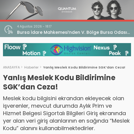
4 Ağustos 2026 - 18:17
an
Bursa İdare Mahkemesi’nden V. Bölge Bursa Odası
klaması
Genel Kurulu Hakkında İptal Kararı
ANASAYFA
Haberler
Yanlış Meslek Kodu Bildirimine SGK’dan Ceza!
Yanlış Meslek Kodu Bildirimine
SGK’dan Ceza!
Meslek kodu bilgisini ekrandan ekleyecek olan
işverenler, mevcut durumda Aylık Prim ve
Hizmet Belgesi Sigortalı Bilgileri Giriş ekranında
yer alan veri giriş alanlarının en sağında “Meslek
Kodu” alanını kullanabilmektedirler.