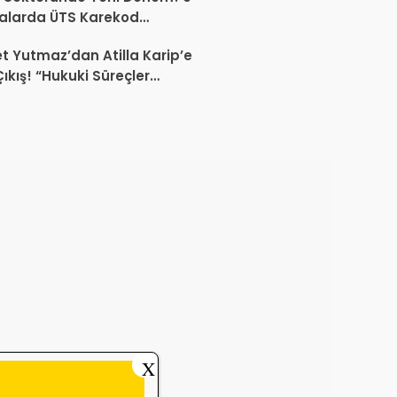
alarda ÜTS Karekod
luluğu 1 Ekim 2026’da
 Yutmaz’dan Atilla Karip’e
yor
Çıkış! “Hukuki Süreçler
da Sektöre Kazandırdığınız
ir Proje Var mı?”
X