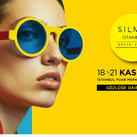
mektedir. Oran, genç ve 40 yaş üstü
ş durumda fakat son yıllarda artan
lük kullanımı da her geçen gün artış
ama 12 milyon gözlük tüketimi
k tüketimi konusunda bilinçlenmek için
ip olan optisyenlerin önemi büyüktür.
lınan ürünlerde tüketicinin sıkıntı
rünün mutlaka orijinalliğine dikkat
uğu savunulmaktadır.
in kullanılan bir protez şekli olsa da
llanım rahatlığı için kişinin yüzüne