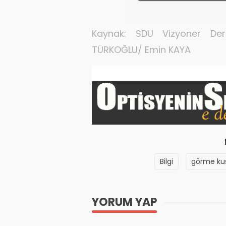
Kaynak: SDU Vizyoner De
TÜRKOĞLU/ Emin KAYA
Bilgi
görme ku
YORUM YAP