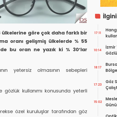
İlgin
Hangi
 ülkelerine göre çok daha farklı bir
17:11
kulla
ma oranı gelişmiş ülkelerde % 55
İzmir
e’de bu oran ne yazık ki % 30’lar
10:14
Gözlü
Digit
Bursa
Proje
18:17
ının yetersiz olmasının sebepleri
Bölge
Hakkı
Göz S
17:23
Çalış
ve gözlük kullanımı konusunda yeterli
Yayı
Mesle
15:02
Günü!
Vefat
rekse özel kuruluşlar tarafından göz
Optik