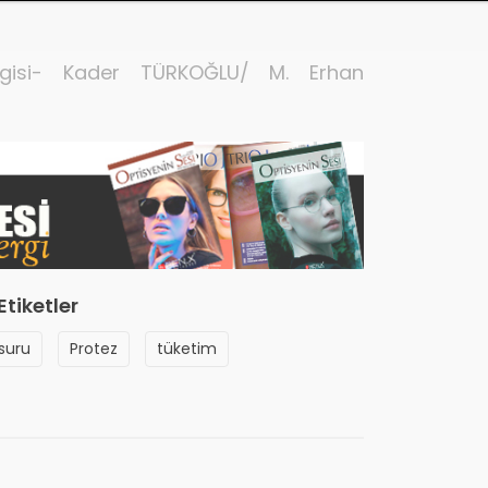
rgisi- Kader TÜRKOĞLU/ M. Erhan
Etiketler
suru
Protez
tüketim