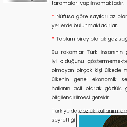
taramaları yapılmamaktadır.
*
Nüfusa göre sayıları az olan 
yerlerde bulunmaktadırlar.
*
Toplum birey olarak göz sa
Bu rakamlar Türk insanının 
iyi olduğunu göstermemekted
olmayan birçok kişi ülkede me
ülkenin genel ekonomik seb
halkının acil olarak gözlük
bilgilendirilmesi gerekir.
Türkiye’de gözlük kullanım o
seyrettiği görülmektedir. Yıll