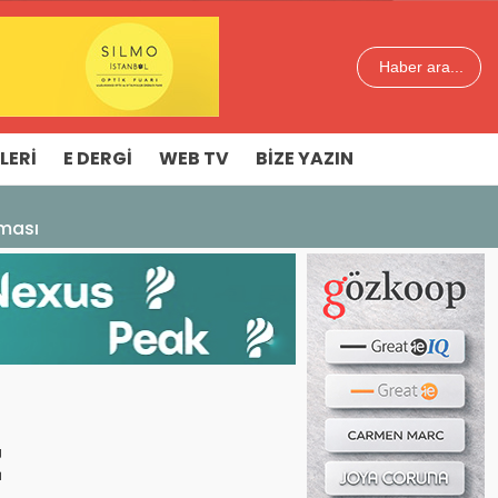
Haber ara...
LERI
E DERGI
WEB TV
BIZE YAZIN
aması
z