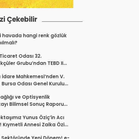
izi Çekebilir
 havada hangi renk gözlük
nılmalı?
 Ticaret Odası 32.
kçüler Grubu’ndan TEBD II
aliSME Dijital Dönüşüm
 İdare Mahkemesi’nden V.
si açıklaması
 Bursa Odası Genel Kurulu
nda İptal Kararı
ağlığı ve Optisyenlik
tayı Bilimsel Sonuç Raporu
mlandı
ktaşımız Yunus Öziç’in Acı
 Kıymetli Annesi Zaika Öziç
 Etti
 Sektöründe Yeni Dönem! e-