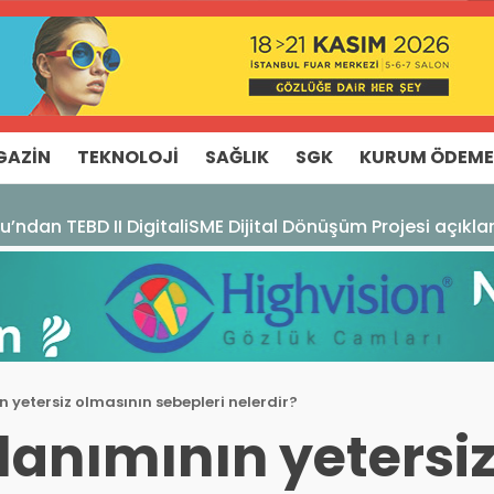
GAZIN
TEKNOLOJI
SAĞLIK
SGK
KURUM ÖDEME
u’ndan TEBD II DigitaliSME Dijital Dönüşüm Projesi açıkl
n yetersiz olmasının sebepleri nelerdir?
lanımının yetersi