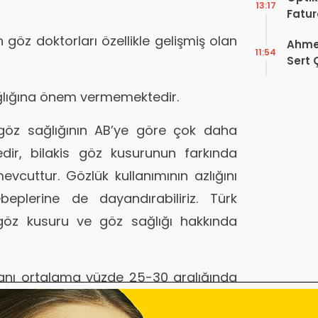
13:17
Fatur
Zorun
göz doktorları özellikle gelişmiş olan
Ahmet
Başlı
11:54
Sert 
Dışın
Tek B
ğlığına önem vermemektedir.
göz sağlığının AB’ye göre çok daha
ir, bilakis göz kusurunun farkında
vcuttur. Gözlük kullanımının azlığını
eplerine de dayandırabiliriz. Türk
, göz kusuru ve göz sağlığı hakkında
ranı ortalama yüzde 25-30 aralığında
ık görme kusuru muayene ihtiyacının ise