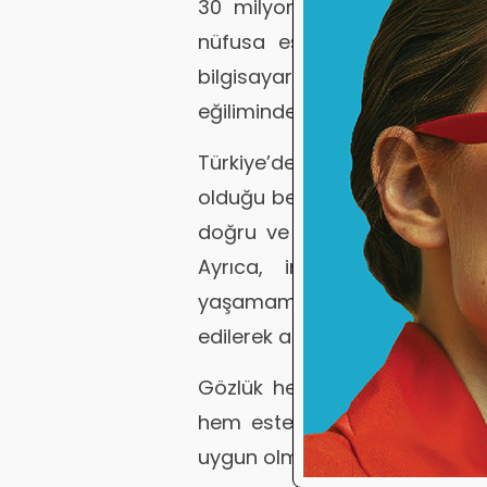
30 milyon kişi olduğu bilin
nüfusa eşit şekilde dağılmı
bilgisayar kullanımıyla, göz
eğilimindedir.
Türkiye’de yılda ortal
olduğu belirtilmektedir. Gözlü
doğru ve yeterli bilgiye sah
Ayrıca, internetten satın a
yaşamaması adına istediği ü
edilerek almasında yarar old
Gözlük her ne kadar sağlık iç
hem estetik açıdan hem de ku
uygun olması gerekir.