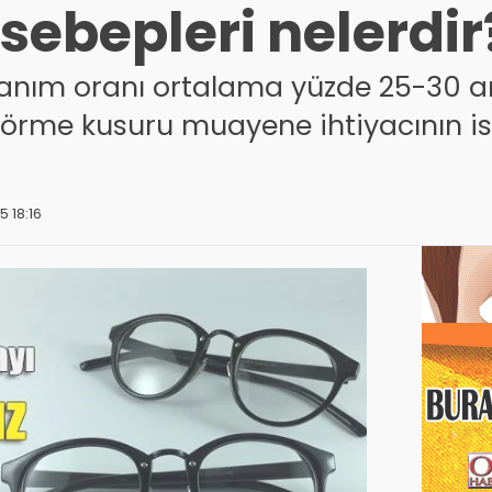
sebepleri nelerdir
lanım oranı ortalama yüzde 25-30 ar
 görme kusuru muayene ihtiyacının is
5 18:16