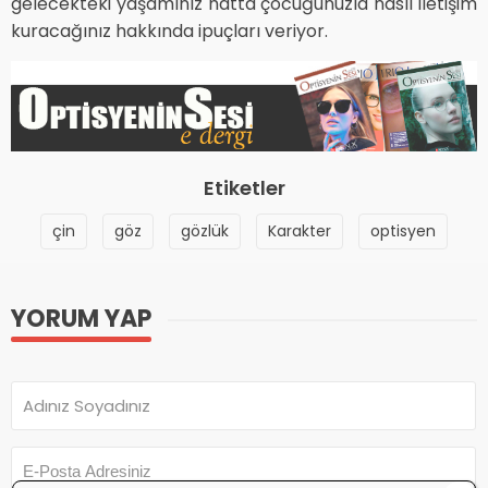
gelecekteki yaşamınız hatta çocuğunuzla nasıl iletişim
kuracağınız hakkında ipuçları veriyor.
Etiketler
çin
göz
gözlük
Karakter
optisyen
YORUM YAP