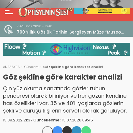
7 Ağustos 2026 - 16:40
iri
700 Yıllık Gözlük Tarihini Sergileyen Müze “Museo
dell’Occhiale”
ANASAYFA
Gündem
Göz şekline göre karakter analizi
Göz şekline göre karakter analizi
Çin yüz okuma sanatında gözler ruhun
penceresi olarak biliniyor ve her gözün kendine
has özellikleri var. 35 ve 40’lı yaşlarda gözlerin
şekli ve duruşu kişilerin serveti olarak görülüyor.
13.09.2022 21:37
Güncellenme :
13.07.2026 09:45