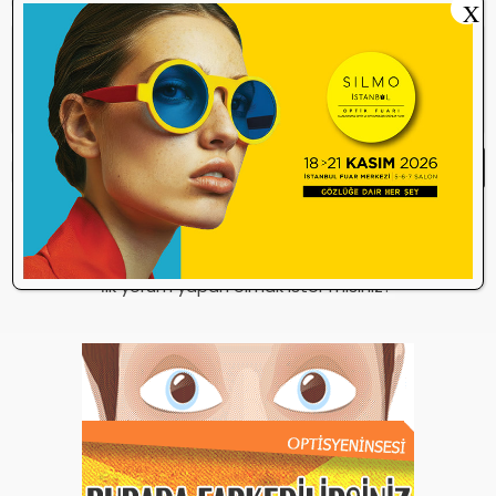
X
Yorum Yap
Yorum yazma
kurallarını
okudum ve
kabul ediyorum.
Henüz bu içeriğe yorum yapılmamış.
İlk yorum yapan olmak ister misiniz?