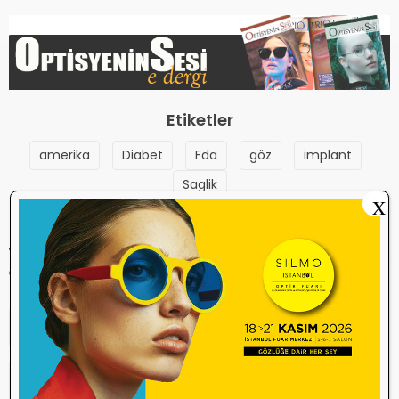
Etiketler
amerika
Diabet
Fda
göz
implant
Saglik
X
YORUM YAP