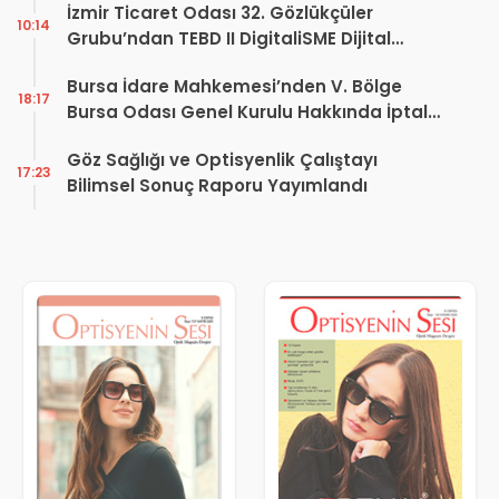
İzmir Ticaret Odası 32. Gözlükçüler
10:14
Grubu’ndan TEBD II DigitaliSME Dijital
Dönüşüm Projesi açıklaması
Bursa İdare Mahkemesi’nden V. Bölge
18:17
Bursa Odası Genel Kurulu Hakkında İptal
Kararı
Göz Sağlığı ve Optisyenlik Çalıştayı
17:23
Bilimsel Sonuç Raporu Yayımlandı