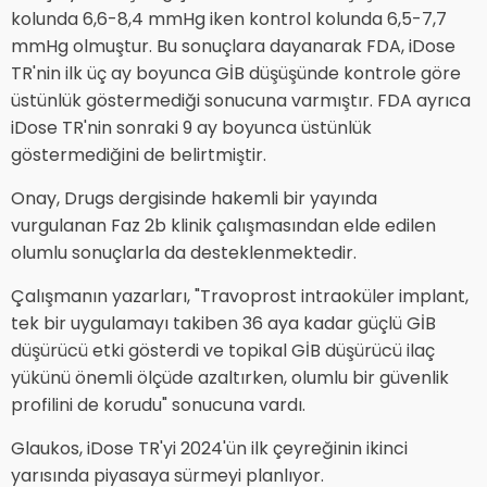
kolunda 6,6-8,4 mmHg iken kontrol kolunda 6,5-7,7
mmHg olmuştur. Bu sonuçlara dayanarak FDA, iDose
TR'nin ilk üç ay boyunca GİB düşüşünde kontrole göre
üstünlük göstermediği sonucuna varmıştır. FDA ayrıca
iDose TR'nin sonraki 9 ay boyunca üstünlük
göstermediğini de belirtmiştir.
Onay, Drugs dergisinde hakemli bir yayında
vurgulanan Faz 2b klinik çalışmasından elde edilen
olumlu sonuçlarla da desteklenmektedir.
Çalışmanın yazarları, "Travoprost intraoküler implant,
tek bir uygulamayı takiben 36 aya kadar güçlü GİB
düşürücü etki gösterdi ve topikal GİB düşürücü ilaç
yükünü önemli ölçüde azaltırken, olumlu bir güvenlik
profilini de korudu" sonucuna vardı.
Glaukos, iDose TR'yi 2024'ün ilk çeyreğinin ikinci
yarısında piyasaya sürmeyi planlıyor.