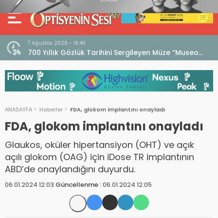
7 Ağustos 2026 - 16:40
iri
700 Yıllık Gözlük Tarihini Sergileyen Müze “Museo
dell’Occhiale”
ANASAYFA
Haberler
FDA, glokom implantını onayladı
FDA, glokom implantını onayladı
Glaukos, oküler hipertansiyon (OHT) ve açık
açılı glokom (OAG) için iDose TR implantının
ABD’de onaylandığını duyurdu.
06.01.2024 12:03
Güncellenme :
06.01.2024 12:05