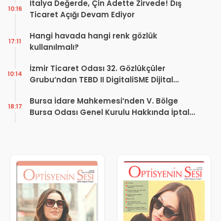
İtalya Değerde, Çin Adette Zirvede! Dış
10:16
Ticaret Açığı Devam Ediyor
Hangi havada hangi renk gözlük
17:11
kullanılmalı?
İzmir Ticaret Odası 32. Gözlükçüler
10:14
Grubu’ndan TEBD II DigitaliSME Dijital
Dönüşüm Projesi açıklaması
Bursa İdare Mahkemesi’nden V. Bölge
18:17
Bursa Odası Genel Kurulu Hakkında İptal
Kararı