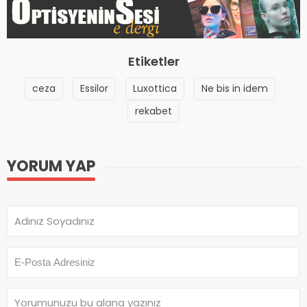
Etiketler
ceza
Essilor
Luxottica
Ne bis in idem
rekabet
YORUM YAP