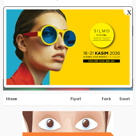
X
Yorum Yap
Yorum yazma
kurallarını
okudum ve
kabul ediyorum.
Henüz bu içeriğe yorum yapılmamış.
İlk yorum yapan olmak ister misiniz?
Artanlar
Azalanlar
İşlem Görenler
Hisse
Fiyat
Fark
Saat