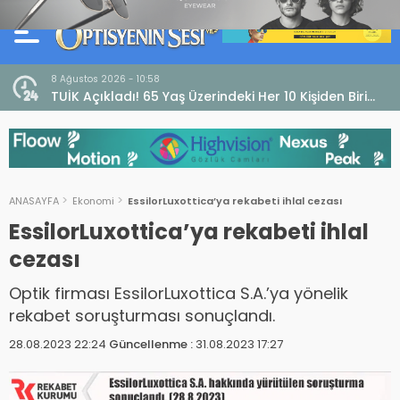
8 Ağustos 2026 - 10:58
ın!
TUİK Açıkladı! 65 Yaş Üzerindeki Her 10 Kişiden Biri
Görme Güçlüğü Yaşıyor
ANASAYFA
Ekonomi
EssilorLuxottica’ya rekabeti ihlal cezası
EssilorLuxottica’ya rekabeti ihlal
cezası
Optik firması EssilorLuxottica S.A.’ya yönelik
rekabet soruşturması sonuçlandı.
28.08.2023 22:24
Güncellenme :
31.08.2023 17:27