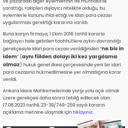
ve pazardaki diğer eylemlerinin fiili münhasırlık
yarattığı, rakipleri dışlayıcı nitelikte olduğu, bu
eylemlerle kanunu ihlal ettiği ve idari para cezası
uygulanması gerektiği kararına varıldı.
Buna karşın firmaya, 1 Ekim 2018 tarihli kararla
bağlayıcı hale getirilen taahhütlere aykırı davrandığı
ne bis in
gerekçesiyle idari para cezası verildiğinden “
idem
aynı fiilden dolayı iki kez yargılama
” (
olmaz
) hukuk genel ilkesi çerçevesinde yeni bir idari
para cezasına hükmedilmesine yer olmadığına karar
verildi.
Ankara İdare Mahkemelerinde yargı yolu açık olmak
üzere gerekçesi daha sonra tebliğ edilecek olan
17.08.2023 tarihli, 23-39/749-259 sayılı kararın
açıklama metnine ulaşmak için
tıklayınız.