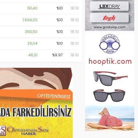
191,40
%10
18:10
1.694,00
%10
18:10
390,50
%10
18:10
29,04
%10
18:10
46,10
%9.97
18:10