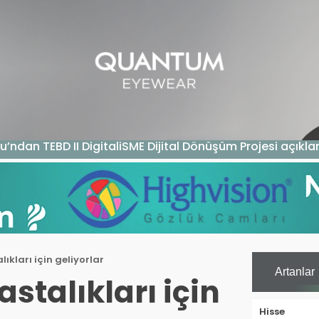
GAZIN
TEKNOLOJI
SAĞLIK
SGK
KURUM ÖDEME
u’ndan TEBD II DigitaliSME Dijital Dönüşüm Projesi açıkl
ıkları için geliyorlar
Artanlar
astalıkları için
Hisse