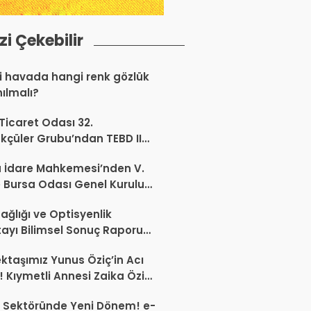
izi Çekebilir
 havada hangi renk gözlük
nılmalı?
 Ticaret Odası 32.
kçüler Grubu’ndan TEBD II
aliSME Dijital Dönüşüm
 İdare Mahkemesi’nden V.
si açıklaması
 Bursa Odası Genel Kurulu
nda İptal Kararı
ağlığı ve Optisyenlik
tayı Bilimsel Sonuç Raporu
mlandı
ktaşımız Yunus Öziç’in Acı
 Kıymetli Annesi Zaika Öziç
 Etti
 Sektöründe Yeni Dönem! e-