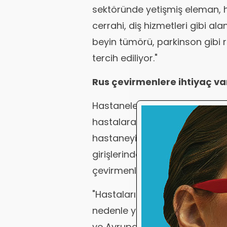
sektöründe yetişmiş eleman, h
cerrahi, diş hizmetleri gibi ala
beyin tümörü, parkinson gibi ri
tercih ediliyor."
Rus çevirmenlere ihtiyaç va
Hastaneler artan ilgiye cevap
hastalara özel hizmet verecek 
hastaneyi yurtdışında tanıtan
girişlerinden itibaren ilgilenen
çevirmenlik için sadece dil bil
"Hastaların kültürel değerlerini
nedenle yerli insanları almayı
ve Avrupalı müşterilerle ilgile