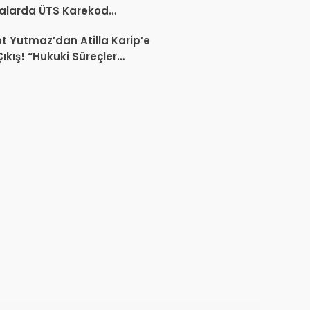
alarda ÜTS Karekod
luluğu 1 Ekim 2026’da
 Yutmaz’dan Atilla Karip’e
yor
Çıkış! “Hukuki Süreçler
da Sektöre Kazandırdığınız
ir Proje Var mı?”