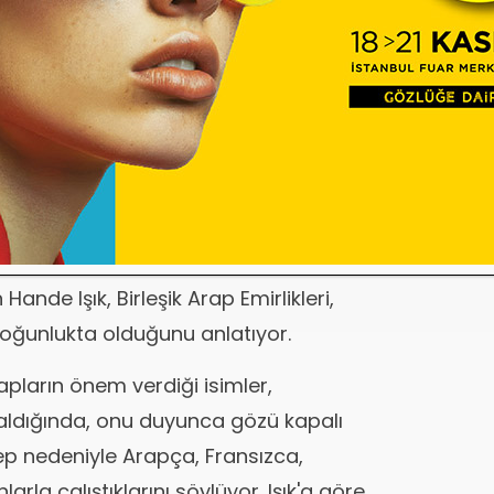
ar takip ediliyor. Hasta taburcu
apor hazırlanıyor. Bu alandaki
an 35, 2015'e 50 kişiyle gireceğiz.
"
önelen Çevre Hastanesi de ağırlıklı
alara özellikle saç ekimi, estetik
da hizmet veriyor. Çevre Hastanesi
ande Işık, Birleşik Arap Emirlikleri,
yoğunlukta olduğunu anlatıyor.
apların önem verdiği isimler,
 aldığında, onu duyunca gözü kapalı
talep nedeniyle Arapça, Fransızca,
rla çalıştıklarını söylüyor. Işık'a göre