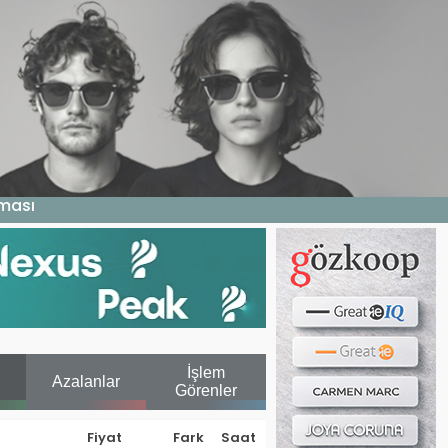
Haber ara...
LERI
E DERGI
WEB TV
BIZE YAZIN
aması
İşlem
Azalanlar
Görenler
Fiyat
Fark
Saat