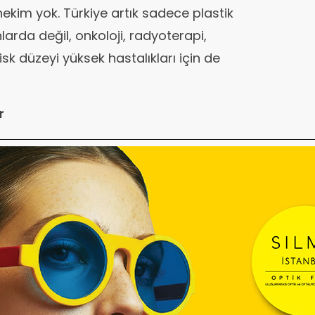
ekim yok. Türkiye artık sadece plastik
nlarda değil, onkoloji, radyoterapi,
sk düzeyi yüksek hastalıkları için de
r
 verebilmek için bünyelerinde yabancı
birimler oluşturmuş. Bu birim,
 pazarlama ve hastalarla ülkeye
 çevirmenlerden oluşuyor. Meri İstiroti,
menin yeterli olmadığını söylüyor:
, alışkanlıklarını bilmek çok önemli. O
 tercih ediyoruz. Ortadoğu, Balkan, Rus
nen ayrı gruplar var. Hasta ülkeye