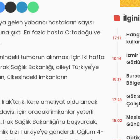
İlgin
ya gelen yabancı hastaların sayısı
ına çıktı. En fazla hasta Ortadoğu ve
Hangi
17:11
kulla
.
İzmir
indeki tümörün alınması için iki hafta
10:14
Gözlü
Irak Sağlık Bakanlığı, aileyi Türkiye'ye
Digit
Bursa
, ülkesindeki imkanların
Proje
18:17
Bölge
Hakkı
Göz S
17:23
 Irak'ta iki kere ameliyat oldu ancak
Çalış
Yayı
avisi için oradaki imkanlar yeterli
Mesle
15:02
k. Irak Sağlık Bakanlığı'na başvurduk,
Günü!
nlık bizi Türkiye'ye gönderdi. Oğlum 4-
Vefat
Optik