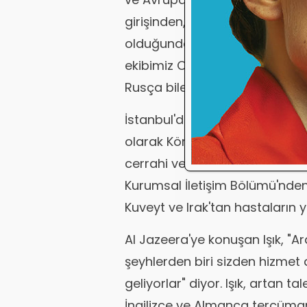
girişinden, ülkeden çıkana kad
olduğunda ona kendi dilinde r
ekibimiz Ocak'ta 20 kişiydi, şu 
Rusça bilen ekipleri artırıyoruz.
İstanbul'da sağlık turizmine y
olarak Körfez ülkelerinden hast
cerrahi ve ortopedi alanların
Kurumsal İletişim Bölümü'nden H
Kuveyt ve Irak'tan hastaların 
Al Jazeera'ye konuşan Işık, "Ar
şeyhlerden biri sizden hizmet
geliyorlar" diyor. Işık, artan 
İngilizce ve Almanca tercümanla