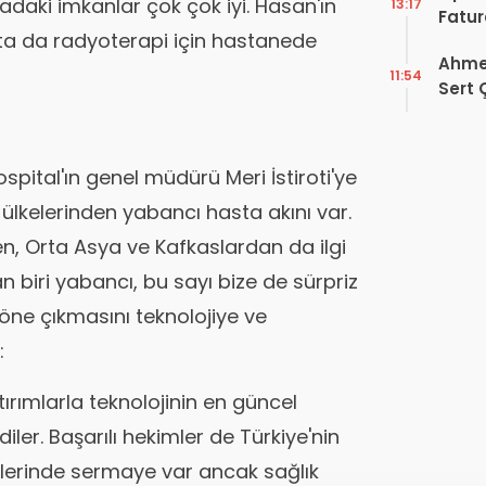
daki imkanlar çok çok iyi. Hasan'ın
13:17
Fatur
fta da radyoterapi için hastanede
Zorun
Ahmet
Başlı
11:54
Sert 
Dışın
Tek B
spital'ın genel müdürü Meri İstiroti'ye
 ülkelerinden yabancı hasta akını var.
n, Orta Asya ve Kafkaslardan da ilgi
an biri yabancı, bu sayı bize de sürpriz
in öne çıkmasını teknolojiye ve
:
ırımlarla teknolojinin en güncel
ler. Başarılı hekimler de Türkiye'nin
elerinde sermaye var ancak sağlık