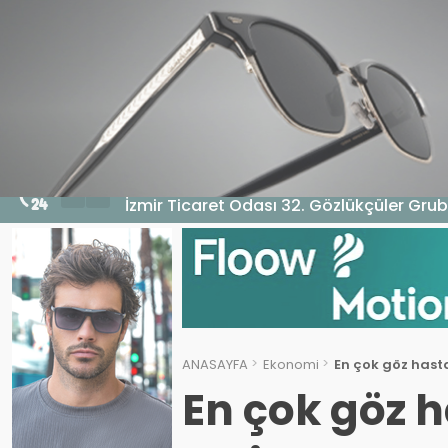
HABERLER
GENEL
EKONOMI
MA
5 Ağustos 2026 - 10:14
İzmir Ticaret Odası 32. Gözlükçüler Grub
ANASAYFA
Ekonomi
En çok göz hastal
En çok göz h