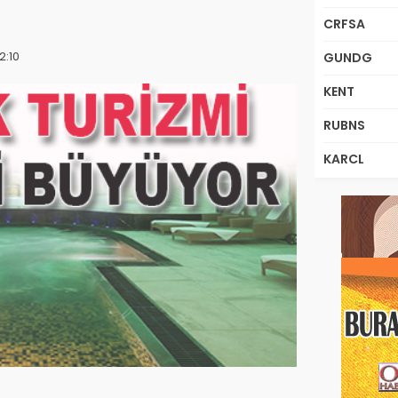
CRFSA
2:10
GUNDG
KENT
RUBNS
KARCL