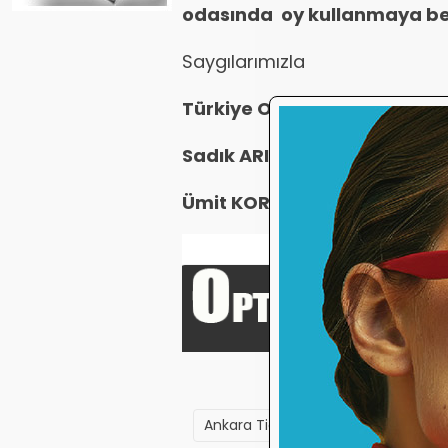
odasında oy kullanmaya be
Saygılarımızla
Türkiye Optik ve Optometri
Sadık ARIKAN
Cep: 0532 314 
Ümit KORKMAZER
Cep: 0542 
Ankara Ticaret
Ato
birlik