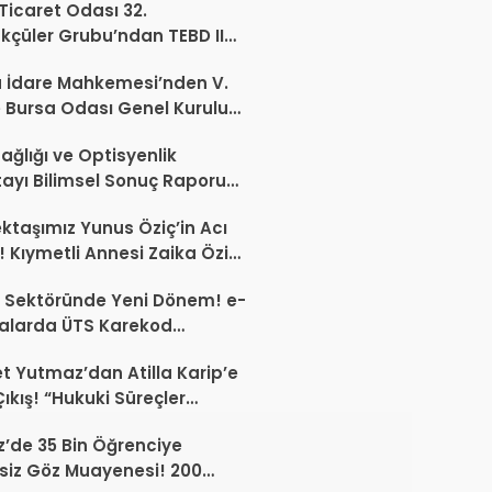
 Ticaret Odası 32.
kçüler Grubu’ndan TEBD II
aliSME Dijital Dönüşüm
 İdare Mahkemesi’nden V.
si açıklaması
 Bursa Odası Genel Kurulu
nda İptal Kararı
ağlığı ve Optisyenlik
tayı Bilimsel Sonuç Raporu
mlandı
ktaşımız Yunus Öziç’in Acı
 Kıymetli Annesi Zaika Öziç
 Etti
 Sektöründe Yeni Dönem! e-
alarda ÜTS Karekod
luluğu 1 Ekim 2026’da
 Yutmaz’dan Atilla Karip’e
yor
Çıkış! “Hukuki Süreçler
da Sektöre Kazandırdığınız
’de 35 Bin Öğrenciye
ir Proje Var mı?”
siz Göz Muayenesi! 200