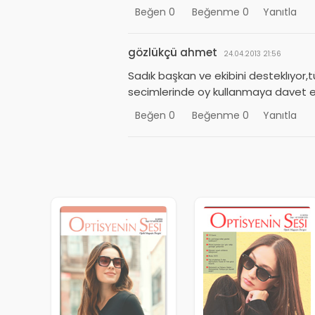
Beğen
0
Beğenme
0
Yanıtla
gözlükçü ahmet
24.04.2013 21:56
Sadık başkan ve ekibini desteklıyor
secimlerinde oy kullanmaya davet 
Beğen
0
Beğenme
0
Yanıtla