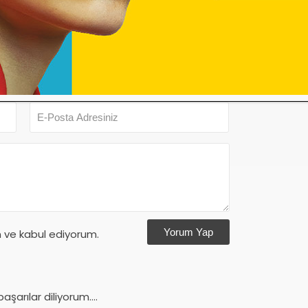
Oy
Ya
Yorum Yap
ve kabul ediyorum.
şarılar diliyorum….