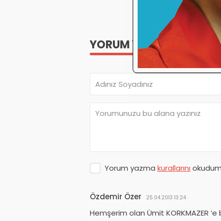
YORUM YAP
Yorum yazma
kurallarını
okudum 
Özdemir Özer
25.04.2013 13:24
Hemşerim olan Ümit KORKMAZER ‘e ba