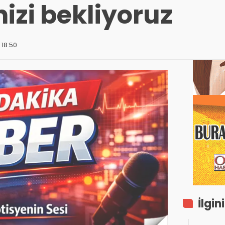
nizi bekliyoruz
 18:50
İlgin