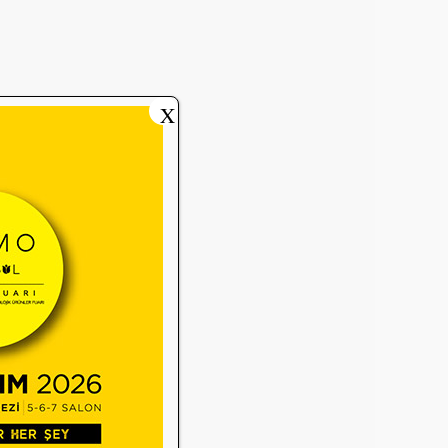
a Erken Teşhis Çalışması
X