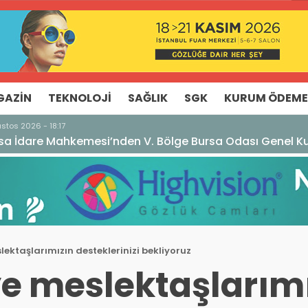
GAZIN
TEKNOLOJI
SAĞLIK
SGK
KURUM ÖDEME
rsa Odası Genel Kurulu Hakkında İptal Kararı
ektaşlarımızın desteklerinizi bekliyoruz
ye meslektaşlarım