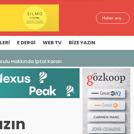
Haber ara...
LERI
E DERGI
WEB TV
BIZE YAZIN
ızın