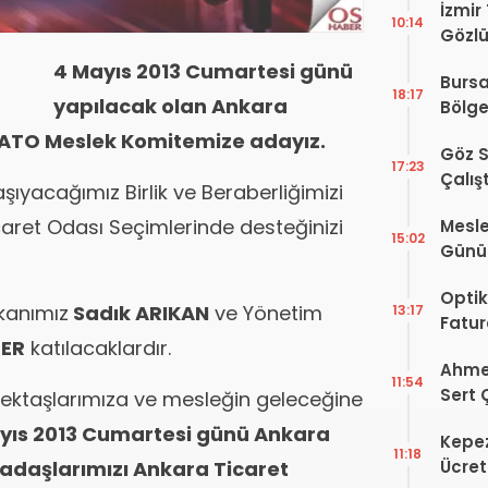
İzmir
10:14
Gözlü
Digit
4 Mayıs 2013 Cumartesi günü
Bursa
Proje
18:17
yapılacak olan Ankara
Bölge
Hakkı
 ATO Meslek Komitemize adayız.
Göz S
17:23
Çalış
şıyacağımız Birlik ve Beraberliğimizi
Yayı
aret Odası Seçimlerinde desteğinizi
Mesle
15:02
Günü!
Vefat
Optik
kanımız
Sadık ARIKAN
ve Yönetim
13:17
Fatur
ER
katılacaklardır.
Zorun
Ahmet
Başlı
11:54
Sert 
ektaşlarımıza ve mesleğin geleceğine
Dışın
yıs 2013 Cumartesi günü Ankara
Kepez
Tek B
11:18
Ücret
kadaşlarımızı Ankara Ticaret