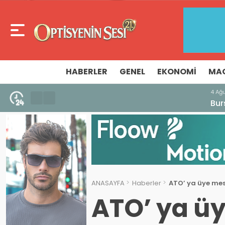
HABERLER
GENEL
EKONOMI
MA
4 Ağustos 2026 - 18:17
Bursa İdare Mahkemesi’nden V. Bölge Bu
ANASAYFA
Haberler
ATO’ ya üye mesl
ATO’ ya ü