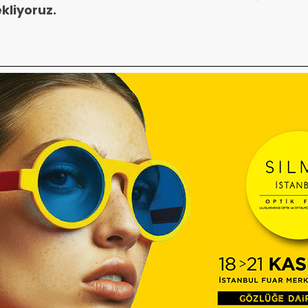
Okuld
kliyoruz.
k Meslekler Derneği Ankara Şubesi
74 64
313 76 39
Etiketler
cep
meslek
Meslekler
optik