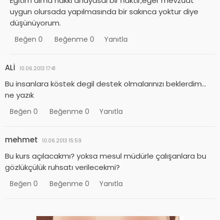
Eğitim alma hakkı anayasal bir haktır,eğer mevzuat
uygun olursada yapılmasında bir sakınca yoktur diye
düşünüyorum.
Beğen
0
Beğenme
0
Yanıtla
ALİ
10.06.2013 17:41
Bu insanlara köstek degil destek olmalarınızı beklerdim…
ne yazık
Beğen
0
Beğenme
0
Yanıtla
mehmet
10.06.2013 15:59
Bu kurs açılacakmı? yoksa mesul müdürle çalışanlara bu
gözlükçülük ruhsatı verilecekmi?
Beğen
0
Beğenme
0
Yanıtla