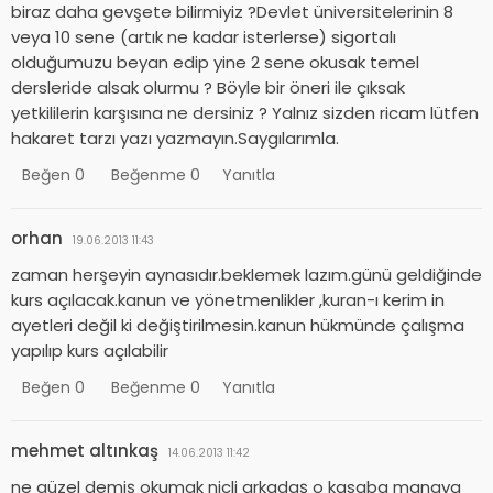
biraz daha gevşete bilirmiyiz ?Devlet üniversitelerinin 8
veya 10 sene (artık ne kadar isterlerse) sigortalı
olduğumuzu beyan edip yine 2 sene okusak temel
dersleride alsak olurmu ? Böyle bir öneri ile çıksak
yetkililerin karşısına ne dersiniz ? Yalnız sizden ricam lütfen
hakaret tarzı yazı yazmayın.Saygılarımla.
Beğen
0
Beğenme
0
Yanıtla
orhan
19.06.2013 11:43
zaman herşeyin aynasıdır.beklemek lazım.günü geldiğinde
kurs açılacak.kanun ve yönetmenlikler ,kuran-ı kerim in
ayetleri değil ki değiştirilmesin.kanun hükmünde çalışma
yapılıp kurs açılabilir
Beğen
0
Beğenme
0
Yanıtla
mehmet altınkaş
14.06.2013 11:42
ne güzel demiş okumak nicli arkadaş o kasaba manava