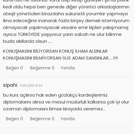
kedi oldu hepsi ben genede diğer yönetici arkadaşlarımın
ateşli yöneticileri birazdaha sukunetli yorumlar yapmaya
ikna edeceğine inanarak fazla birşey demek istemiyorum
olmayacak yapılmayacak vesaire emir kipleri yakışmamış
ayrıca TÜRKİYEDE yaşıyoruz yarın sabah ne olur bilinme
buda akıllarda olsun ….
KONUŞMASINI BİLİYORSAN KONUŞ İLHAM ALSINLAR
KONUŞMASINI BİLMİYORSAN SUS ADAM SANSINLAR…..!!!!
Beğen
0
Beğenme
0
Yanıtla
sipahi
11.06.2013 15:32
bu kurs açılırsa hak eden gözlükçü kardeşlerimiz
diplomalarını alırsa ve mesul müdürlük kalkarsa çok iyi olur
ozaman diplomasını kimse kirayada veremez…
Beğen
0
Beğenme
0
Yanıtla