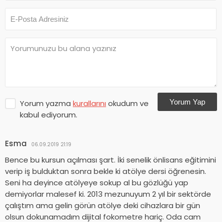
Yorum Yap
Yorum yazma
kurallarını
okudum ve
kabul ediyorum.
Esma
06.09.2019 21:19
Bence bu kursun açılması şart. İki senelik önlisans eğitimini
verip iş bulduktan sonra bekle ki atölye dersi öğrenesin.
Seni ha deyince atölyeye sokup al bu gözlüğü yap
demiyorlar malesef ki. 2013 mezunuyum 2 yıl bir sektörde
çalıştım ama gelin görün atölye deki cihazlara bir gün
olsun dokunamadım dijital fokometre hariç. Oda cam