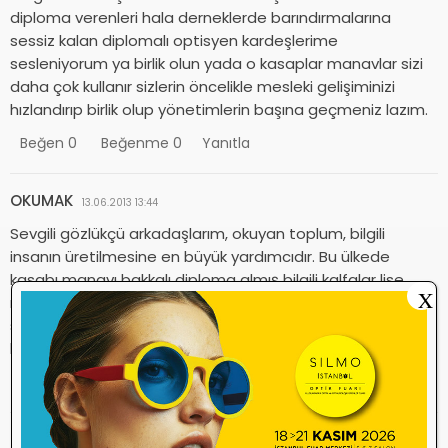
diploma verenleri hala derneklerde barındırmalarına
sessiz kalan diplomalı optisyen kardeşlerime
sesleniyorum ya birlik olun yada o kasaplar manavlar sizi
daha çok kullanır sizlerin öncelikle mesleki gelişiminizi
hızlandırıp birlik olup yönetimlerin başına geçmeniz lazım.
Beğen
0
Beğenme
0
Yanıtla
OKUMAK
13.06.2013 13:44
Sevgili gözlükçü arkadaşlarım, okuyan toplum, bilgili
insanın üretilmesine en büyük yardımcıdır. Bu ülkede
kasabı manavı bakkalı diploma almış bilgili kalfalar lise
X
mezunu olamadığı için alamamıştır. Sevgili arkadaşlar
sizler önce liseyi sonra üniversiteyi okuyun Mutlaka sizede
bir Gün istediğiniz emeğinizin karşılığı verilecektir
Beğen
0
Beğenme
0
Yanıtla
buğra
12.06.2013 00:18