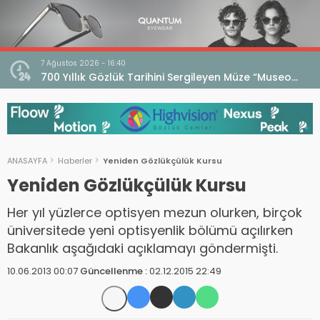
7 Ağustos 2026 - 16:40
iri
700 Yıllık Gözlük Tarihini Sergileyen Müze “Museo
dell’Occhiale”
ANASAYFA
Haberler
Yeniden Gözlükçülük Kursu
Yeniden Gözlükçülük Kursu
Her yıl yüzlerce optisyen mezun olurken, birçok
üniversitede yeni optisyenlik bölümü açılırken
Bakanlık aşağıdaki açıklamayı göndermişti.
10.06.2013 00:07
Güncellenme :
02.12.2015 22:49