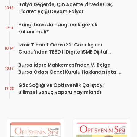
İtalya Değerde, Çin Adette Zirvede! Dış
10:16
Ticaret Açığı Devam Ediyor
Hangi havada hangi renk gözlük
17:11
kullanılmalı?
İzmir Ticaret Odası 32. Gözlükçüler
10:14
Grubu’ndan TEBD II DigitaliSME Dijital
Dönüşüm Projesi açıklaması
Bursa İdare Mahkemesi’nden V. Bölge
18:17
Bursa Odası Genel Kurulu Hakkında İptal
Kararı
Göz Sağlığı ve Optisyenlik Çalıştayı
17:23
Bilimsel Sonuç Raporu Yayımlandı