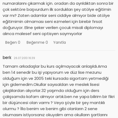
numaralarını çıkarmak için. oradan da ayrıldıktan sonra bir
çok sektöre başvurdum ilk sordukları şey atölye eğitimin
var mı? Zaten adamlar seni ciddiye almıyor bide atölye
eğitimimin olmaması seni ezmeleri için birebir fırsat
doğuruyor. Eline şeker verilen çocuk misali diplomayı
alınca malesef seni optisyen saymıyorlar
Beğen
0
Beğenme
0
Yanıtla
berk
26.07.2013 16:39
Tamam arkadaşlar bu kurs açılmayacak anlaşıldı.Ama
ben 14 senedir bu işi yapıyorum ve düz lise mezunu
olduğum için ve 2005 teki kursada sigortam yetmediği
için gidemedim.Okullar sayısaldan ve meslek lisesi
çıkışlılardan alıyorlar.32 yaşımda olduğum için ders
çalışsamda kafam almıyor artık.ben ne yapa bilirim bir fikri
bir düşüncesi olan varmı ? Veya şöyle bir şey mantıklı
olurmu ? İlla benim ve benim gibi olanların 2 sene
okumasını istiyorsanız okuyalım ama okulların şartlarını