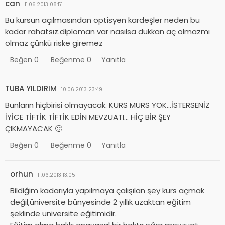
can
11.06.2013 08:51
Bu kursun açılmasından optisyen kardeşler neden bu
kadar rahatsız.diploman var nasılsa dükkan aç olmazmı
olmaz çünkü riske giremez
Beğen
0
Beğenme
0
Yanıtla
TUBA YILDIRIM
10.06.2013 23:49
Bunların hiçbirisi olmayacak. KURS MURS YOK…İSTERSENİZ
İYİCE TİFTİK TİFTİK EDİN MEVZUATI… HİÇ BİR ŞEY
ÇIKMAYACAK 🙂
Beğen
0
Beğenme
0
Yanıtla
orhun
11.06.2013 13:05
Bildiğim kadarıyla yapılmaya çalışılan şey kurs açmak
değil,üniversite bünyesinde 2 yıllık uzaktan eğitim
şeklinde üniversite eğitimidir.