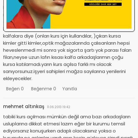
kursun açılması şuan mümkün değil,ama burası da Türkiye
ne olacağı belli olmaz.1940 yılında çıkmış bir kanun 2004
de değiştirildi.belki bu da bi zaman sonra değişebilir.ayrıca
kurs çıksa ne olacak,en son kursta gördük ustalara
kalfalara diye (onları kurs için kullandılar, )çıkan kursa
kimler gitti kimler,optik mağazalarında çalısanların hepsi
heveslenmedi mi sonra yok sigorta şartı yok parası falan
filan,neyse uzun lafın kısası kalfa arkadaşlarımın çoğu
kursa katılamadı.yarın kurs açılsa farklı mı olacak
sanıyorsunuz.işyeri sahipleri mağza sayılarına yenilerini
ekleyecekler.
Beğen
0
Beğenme
0
Yanıtla
mehmet altınkaş
11.06.2013 19:42
tabiki kurs açılması mümkün değil ama bazı arkadaşların
usluplarına dikkat etmesi lazım eğer bir kurumu temsil
ediyorsanız konuşurken adaplı olacaksınız yoksa o
kurumda ne aslanlar vardı asıp kesip gürleyen şimdi pısırık