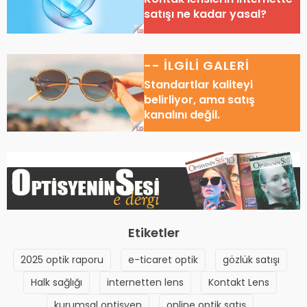
satışı ne kadar yasal?
-- İLGİLİ GALERİ
Standartlar kaliteyi
belirliyor, ama satış
kanalını değil.
Etiketler
2025 optik raporu
e-ticaret optik
gözlük satışı
Halk sağlığı
internetten lens
Kontakt Lens
kurumsal optisyen
online optik satış