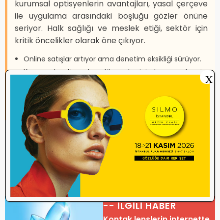
kurumsal optisyenlerin avantajları, yasal çerçeve
ile uygulama arasındaki boşluğu gözler önüne
seriyor. Halk sağlığı ve meslek etiği, sektör için
kritik öncelikler olarak öne çıkıyor.
Online satışlar artıyor ama denetim eksikliği sürüyor.
Kurumsal optisyenler etik sınırlar içinde pazarda güç
X
kazanıyor.
Tüketicinin bilinçlenmesi ve yasal yaptırımların
uygulanması gerekli.
Kaynak:
TİTCK • 5193 sayılı Optisyenlik Kanunu •
Optisyenlik sektör raporları (2023-2025)
Optisyenin Sesi – Türkiye’nin optik sektörünü araştıran haber portalı
-- İLGİLİ HABER
Kontak lenslerin internette