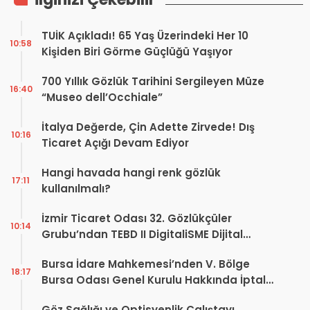
TUİK Açıkladı! 65 Yaş Üzerindeki Her 10
10:58
Kişiden Biri Görme Güçlüğü Yaşıyor
700 Yıllık Gözlük Tarihini Sergileyen Müze
16:40
“Museo dell’Occhiale”
İtalya Değerde, Çin Adette Zirvede! Dış
10:16
Ticaret Açığı Devam Ediyor
Hangi havada hangi renk gözlük
17:11
kullanılmalı?
İzmir Ticaret Odası 32. Gözlükçüler
10:14
Grubu’ndan TEBD II DigitaliSME Dijital
Dönüşüm Projesi açıklaması
Bursa İdare Mahkemesi’nden V. Bölge
18:17
Bursa Odası Genel Kurulu Hakkında İptal
Kararı
Göz Sağlığı ve Optisyenlik Çalıştayı