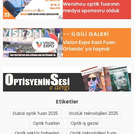
Wenzhou optik fuarının
medya sponsoru olduk
-- İLGİLİ GALERİ
Vision Expo East Fuarı
Orlando’ ya taşındı
Etiketler
Dubai optik fuarı 2025
Gözlük teknolojileri 2025
Optik fuarları
Optik iş gezisi
Optik sektör haberleri
Optik teknolojileri fuarı