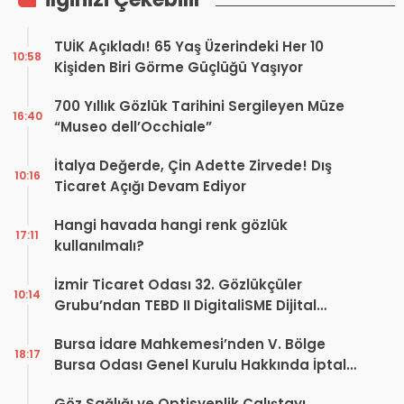
TUİK Açıkladı! 65 Yaş Üzerindeki Her 10
10:58
Kişiden Biri Görme Güçlüğü Yaşıyor
700 Yıllık Gözlük Tarihini Sergileyen Müze
16:40
“Museo dell’Occhiale”
İtalya Değerde, Çin Adette Zirvede! Dış
10:16
Ticaret Açığı Devam Ediyor
Hangi havada hangi renk gözlük
17:11
kullanılmalı?
İzmir Ticaret Odası 32. Gözlükçüler
10:14
Grubu’ndan TEBD II DigitaliSME Dijital
Dönüşüm Projesi açıklaması
Bursa İdare Mahkemesi’nden V. Bölge
18:17
Bursa Odası Genel Kurulu Hakkında İptal
Kararı
Göz Sağlığı ve Optisyenlik Çalıştayı