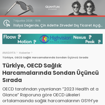
7 Ağustos 2026 - 10:16
seo
İtalya Değerde, Çin Adette Zirvede! Dış Ticaret Açığı
Devam Ediyor
ANASAYFA
Haberler
Türkiye, OECD Sağlık Harcamalarında Sondan Üçüncü Sırada
Türkiye, OECD Sağlık
Harcamalarında Sondan Üçüncü
Sırada
OECD tarafından yayınlanan “2023 Health at a
Glance” Raporuna göre OECD ülkeleri
ortalamasında sağlık harcamalarının GSYH’ye