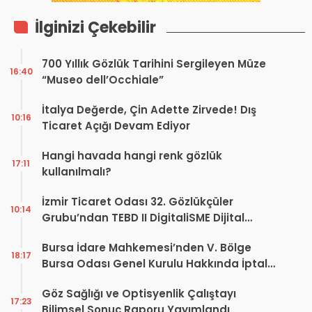
İlginizi Çekebilir
700 Yıllık Gözlük Tarihini Sergileyen Müze
16:40
“Museo dell’Occhiale”
İtalya Değerde, Çin Adette Zirvede! Dış
10:16
Ticaret Açığı Devam Ediyor
Hangi havada hangi renk gözlük
17:11
kullanılmalı?
İzmir Ticaret Odası 32. Gözlükçüler
10:14
Grubu’ndan TEBD II DigitaliSME Dijital
Dönüşüm Projesi açıklaması
Bursa İdare Mahkemesi’nden V. Bölge
18:17
Bursa Odası Genel Kurulu Hakkında İptal
Kararı
Göz Sağlığı ve Optisyenlik Çalıştayı
17:23
Bilimsel Sonuç Raporu Yayımlandı