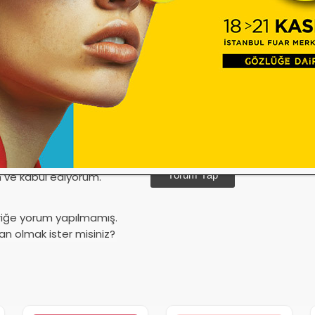
Yorum Yap
ve kabul ediyorum.
riğe yorum yapılmamış.
an olmak ister misiniz?