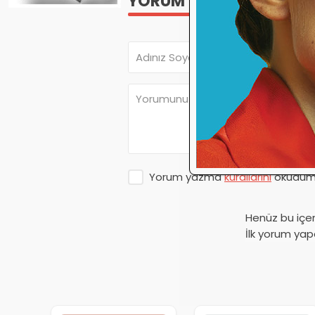
YORUM YAP
Yorum yazma
kurallarını
okudum 
Henüz bu içe
İlk yorum yap