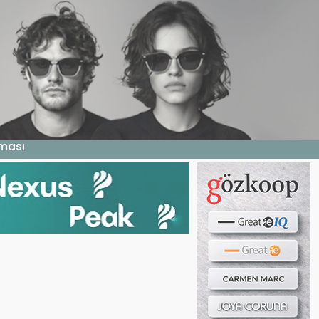
Haber ara...
LERI
E DERGI
WEB TV
BIZE YAZIN
aması