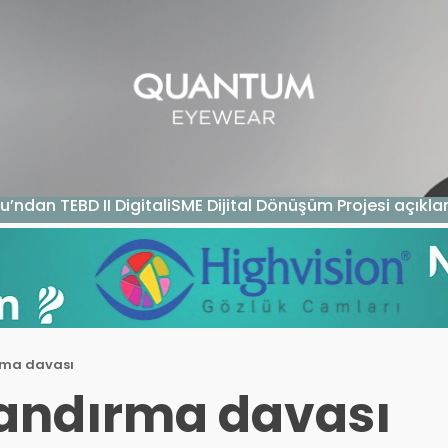
GAZIN
TEKNOLOJI
SAĞLIK
SGK
KURUM ÖDEME
u’ndan TEBD II DigitaliSME Dijital Dönüşüm Projesi açıkl
rma davası
landırma davası