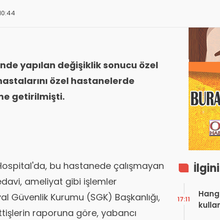
 10:44
nde yapılan değişiklik sonucu özel
 hastalarını özel hastanelerde
 getirilmişti.
 Hospital'da, bu hastanede çalışmayan
İlgin
davi, ameliyat gibi işlemler
Hangi
syal Güvenlik Kurumu (SGK) Başkanlığı,
17:11
kulla
ettişlerin raporuna göre, yabancı