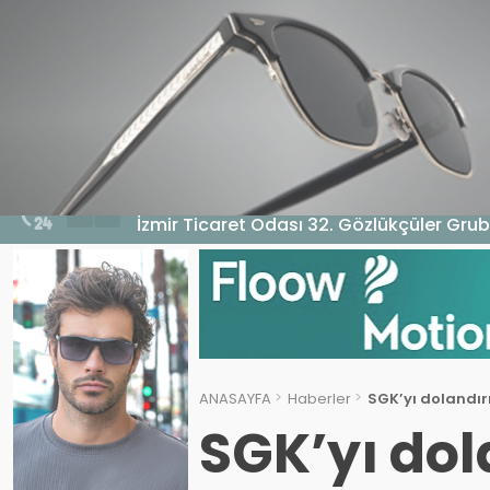
HABERLER
GENEL
EKONOMI
MA
5 Ağustos 2026 - 10:14
İzmir Ticaret Odası 32. Gözlükçüler Grub
ANASAYFA
Haberler
SGK’yı dolandı
SGK’yı do