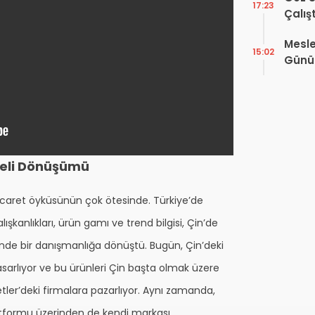
17:23
Çalış
Yayı
Mesle
15:02
Günü!
Vefat
odeli Dönüşümü
ticaret öyküsünün çok ötesinde. Türkiye’de
ışkanlıkları, ürün gamı ve trend bilgisi, Çin’de
inde bir danışmanlığa dönüştü. Bugün, Çin’deki
 tasarlıyor ve bu ürünleri Çin başta olmak üzere
ler’deki firmalara pazarlıyor. Aynı zamanda,
tformu üzerinden de kendi markası