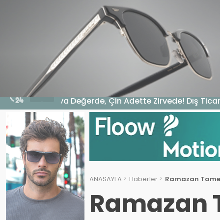
HABERLER
GENEL
EKONOMI
MA
6 Ağustos 2026 - 17:11
Hangi havada hangi renk gözlük kullanıl
ANASAYFA
Haberler
Ramazan Tamer: 
Ramazan T