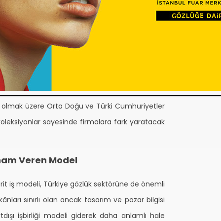
nizin özel bir nedeni var mı?
retiminde hâlâ dünyada lider konumda. Ben de
en gelen pazar bilgisi ve estetik anlayışla
 maliyet hem kalite hem de hız açısından büyük
azarlara ürün sunuyorsunuz?
olmak üzere Orta Doğu ve Türki Cumhuriyetler
 koleksiyonlar sayesinde firmalara fark yaratacak
lham Veren Model
t iş modeli, Türkiye gözlük sektörüne de önemli
kânları sınırlı olan ancak tasarım ve pazar bilgisi
tdışı işbirliği modeli giderek daha anlamlı hale