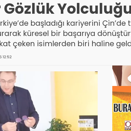
r Gözlük Yolculuğ
kiye’de başladığı kariyerini Çin’de 
urarak küresel bir başarıya dönüşt
at çeken isimlerden biri haline geld
5 12:52