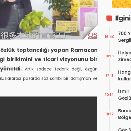
İlgin
700 Yı
16:40
Sergi
dell’
gözlük toptancılığı yapan Ramazan
İtaly
10:16
i birikimini ve ticari vizyonunu bir
Zirve
Ediyo
yöneldi.
Artık sadece tedarik değil, özgün
Hangi
17:11
 uluslararası pazarda söz sahibi bir danışman ve
kulla
İzmir
10:14
Gözlü
Digit
Bursa
Proje
18:17
Bölge
Hakkı
Göz S