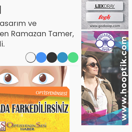
u
tasarım ve
üren Ramazan Tamer,
i.