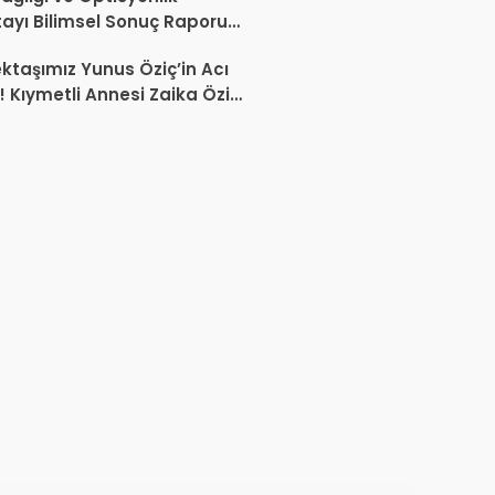
tayı Bilimsel Sonuç Raporu
mlandı
ktaşımız Yunus Öziç’in Acı
 Kıymetli Annesi Zaika Öziç
 Etti