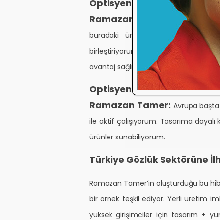
Optisyeninsesi:
Çin’i tercih etme
Ramazan Tamer:
Çin gözlük ü
buradaki üretim gücünü, Türkiye’d
birleştiriyorum. Bu sinerji bana hem
avantaj sağlıyor.
Optisyeninsesi
: Şu anda hangi p
Ramazan Tamer:
Avrupa başta 
ile aktif çalışıyorum. Tasarıma dayalı
ürünler sunabiliyorum.
Türkiye Gözlük Sektörüne İ
Ramazan Tamer’in oluşturduğu bu hibri
bir örnek teşkil ediyor. Yerli üretim im
yüksek girişimciler için tasarım + yur