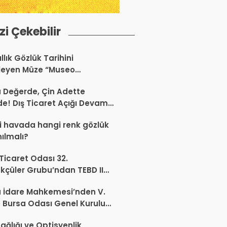
izi Çekebilir
llık Gözlük Tarihini
leyen Müze “Museo
Occhiale”
a Değerde, Çin Adette
de! Dış Ticaret Açığı Devam
r
 havada hangi renk gözlük
nılmalı?
 Ticaret Odası 32.
kçüler Grubu’ndan TEBD II
aliSME Dijital Dönüşüm
 İdare Mahkemesi’nden V.
si açıklaması
 Bursa Odası Genel Kurulu
nda İptal Kararı
ağlığı ve Optisyenlik