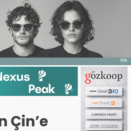
Haber ara...
LERI
E DERGI
WEB TV
BIZE YAZIN
n Çin’e