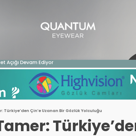
GAZIN
TEKNOLOJI
SAĞLIK
SGK
KURUM ÖDEME
malı?
Türkiye’den Çin’e Uzanan Bir Gözlük Yolculuğu
amer: Türkiye’de