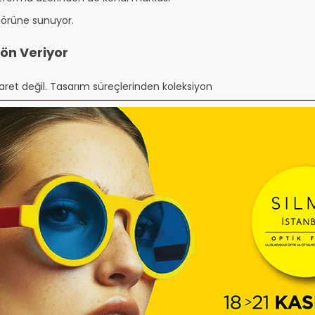
ktörüne sunuyor.
ön Veriyor
ret değil. Tasarım süreçlerinden koleksiyon
acat pazarlarına kadar geniş bir yelpazede aktif
 aracıdan farklı kılıyor. O artık, gözlük
bir figür.
ortaj
yiminizi Çin’de nasıl kullanıyorsunuz?
ptancılık yaparken ürün çeşitliliğini ve müşteri
du. Şimdi Çin’de bu deneyimi, üretici firmalarla iş
r ve yurtdışına uygun formatta pazarlıyorum.