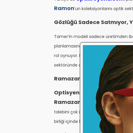
Ramon
’un koleksiyonlarını optik se
Gözlüğü Sadece Satmıyor, Y
Tamer’in modeli sadece üretimden iba
planlamasına, marka stratejisinden ihr
rol oynuyor. Bu yaklaşım, onu sıradan bir
sektöründe danışılan ve yön belirleyen 
Ramazan Tamer ile Kısa Röp
Optisyeninsesi:
Türkiye’deki dene
Ramazan Tamer:
Türkiye’de to
talebini çok iyi analiz etme fırsatım ol
birliği içinde koleksiyonlara yansıtıyo