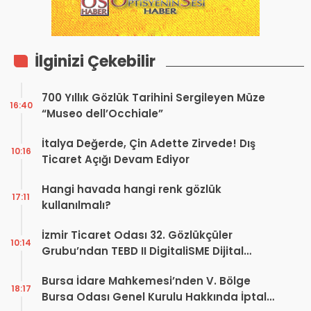
İlginizi Çekebilir
700 Yıllık Gözlük Tarihini Sergileyen Müze
16:40
“Museo dell’Occhiale”
İtalya Değerde, Çin Adette Zirvede! Dış
10:16
Ticaret Açığı Devam Ediyor
Hangi havada hangi renk gözlük
17:11
kullanılmalı?
İzmir Ticaret Odası 32. Gözlükçüler
10:14
Grubu’ndan TEBD II DigitaliSME Dijital
Dönüşüm Projesi açıklaması
Bursa İdare Mahkemesi’nden V. Bölge
18:17
Bursa Odası Genel Kurulu Hakkında İptal