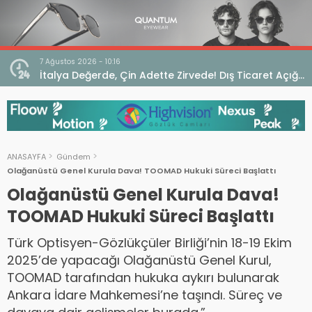
7 Ağustos 2026 - 10:16
seo
İtalya Değerde, Çin Adette Zirvede! Dış Ticaret Açığı
Devam Ediyor
ANASAYFA
Gündem
Olağanüstü Genel Kurula Dava! TOOMAD Hukuki Süreci Başlattı
Olağanüstü Genel Kurula Dava!
TOOMAD Hukuki Süreci Başlattı
Türk Optisyen-Gözlükçüler Birliği’nin 18-19 Ekim
2025’de yapacağı Olağanüstü Genel Kurul,
TOOMAD tarafından hukuka aykırı bulunarak
Ankara İdare Mahkemesi’ne taşındı. Süreç ve