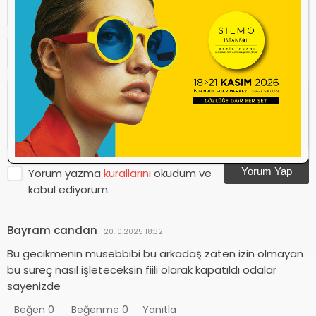
Yorum Yap
Yorum yazma
kurallarını
okudum ve
kabul ediyorum.
Bayram candan
20.10.2025 18:32
Bu gecikmenin musebbibi bu arkadaş zaten izin olmayan
bu sureç nasıl işleteceksin fiili olarak kapatıldı odalar
sayenizde
Beğen
0
Beğenme
0
Yanıtla