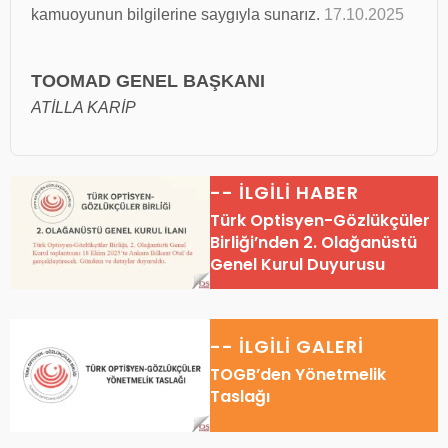
kamuoyunun bilgilerine saygıyla sunarız.
17.10.2025
TOOMAD GENEL BAŞKANI
ATİLLA KARİP
-- İLGİLİ HABER
Türk Optisyen-Gözlükçüler
Birliği’nden 2. Olağanüstü
Genel Kurul Duyurusu
-- İLGİLİ GALERİ
TOGB’den Yönetmelik
Taslağı