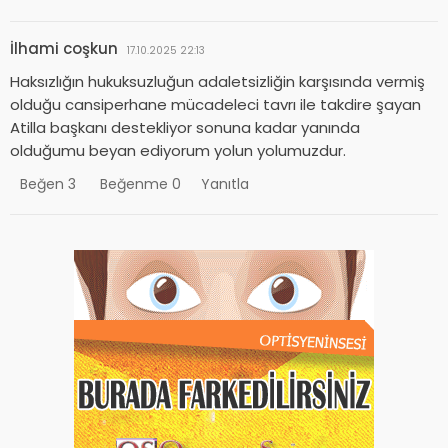
İlhami coşkun
17.10.2025 22:13
Haksızlığın hukuksuzluğun adaletsizliğin karşısında vermiş
olduğu cansiperhane mücadeleci tavrı ile takdire şayan
Atilla başkanı destekliyor sonuna kadar yanında
olduğumu beyan ediyorum yolun yolumuzdur.
Beğen
3
Beğenme
0
Yanıtla