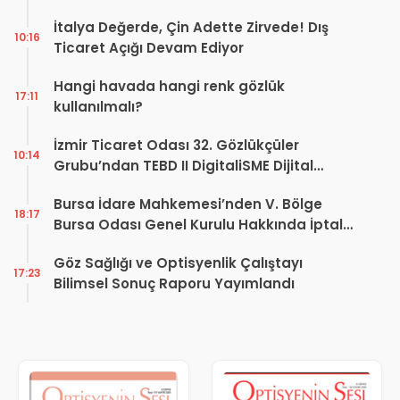
İtalya Değerde, Çin Adette Zirvede! Dış
10:16
Ticaret Açığı Devam Ediyor
Hangi havada hangi renk gözlük
17:11
kullanılmalı?
İzmir Ticaret Odası 32. Gözlükçüler
10:14
Grubu’ndan TEBD II DigitaliSME Dijital
Dönüşüm Projesi açıklaması
Bursa İdare Mahkemesi’nden V. Bölge
18:17
Bursa Odası Genel Kurulu Hakkında İptal
Kararı
Göz Sağlığı ve Optisyenlik Çalıştayı
17:23
Bilimsel Sonuç Raporu Yayımlandı