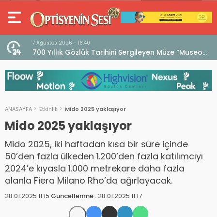
7 Ağustos 2026 - 16:40
iri
700 Yıllık Gözlük Tarihini Sergileyen Müze “Museo
dell’Occhiale”
ANASAYFA
Etkinlik
Mido 2025 yaklaşıyor
Mido 2025 yaklaşıyor
Mido 2025, iki haftadan kısa bir süre içinde
50’den fazla ülkeden 1.200’den fazla katılımcıyı
2024’e kıyasla 1.000 metrekare daha fazla
alanla Fiera Milano Rho’da ağırlayacak.
28.01.2025 11:15
Güncellenme :
28.01.2025 11:17