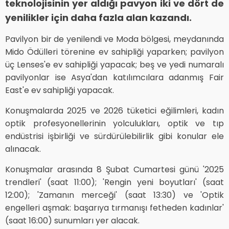
teknolojisinin yer aldığı pavyon iki ve dört de
yenilikler için daha fazla alan kazandı.
Pavilyon bir de yenilendi ve Moda bölgesi, meydanında
Mido Ödülleri törenine ev sahipliği yaparken; pavilyon
üç Lenses'e ev sahipliği yapacak; beş ve yedi numaralı
pavilyonlar ise Asya'dan katılımcılara adanmış Fair
East'e ev sahipliği yapacak.
Konuşmalarda 2025 ve 2026 tüketici eğilimleri, kadın
optik profesyonellerinin yolculukları, optik ve tıp
endüstrisi işbirliği ve sürdürülebilirlik gibi konular ele
alınacak.
Konuşmalar arasında 8 Şubat Cumartesi günü '2025
trendleri' (saat 11:00); 'Rengin yeni boyutları' (saat
12:00); 'Zamanın merceği' (saat 13:30) ve 'Optik
engelleri aşmak: başarıya tırmanışı fetheden kadınlar'
(saat 16:00) sunumları yer alacak.