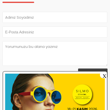
Yorum Yap
Yorum yazma
kurallarını
okudum ve
X
kabul ediyorum.
Henüz bu içeriğe yorum yapılmamış.
İlk yorum yapan olmak ister misiniz?