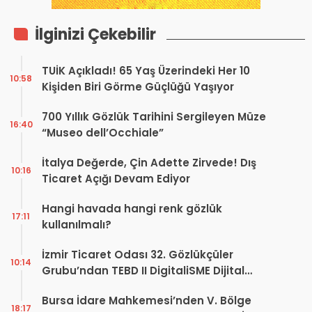
İlginizi Çekebilir
TUİK Açıkladı! 65 Yaş Üzerindeki Her 10
10:58
Kişiden Biri Görme Güçlüğü Yaşıyor
700 Yıllık Gözlük Tarihini Sergileyen Müze
16:40
“Museo dell’Occhiale”
İtalya Değerde, Çin Adette Zirvede! Dış
10:16
Ticaret Açığı Devam Ediyor
Hangi havada hangi renk gözlük
17:11
kullanılmalı?
İzmir Ticaret Odası 32. Gözlükçüler
10:14
Grubu’ndan TEBD II DigitaliSME Dijital
Dönüşüm Projesi açıklaması
Bursa İdare Mahkemesi’nden V. Bölge
18:17