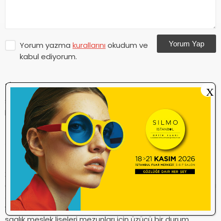
Yorum Yap
Yorum yazma
kurallarını
okudum ve
kabul ediyorum.
sinem
24.09.2013 00:13
X
Siz nasıl atandınız. Bızıde bılgılendırde bızde atanalımda
kurtulalım artık su ozel sektorden…
Beğen
0
Beğenme
0
Yanıtla
nilgün
26.08.2013 01:38
2006 da giresun piraziz sağlık meslek lisesinden mezun
oldum ve 2008 de optisyenlik bölümüne gittim son 8 ayda
32 optisyenlik bölümünün acılması bizim için dejavantaj
yaratıyor.Ticaret meslek liselerine geçiş hakkının verilmesi
saglık meslek liseleri mezunları için üzücü bir durum