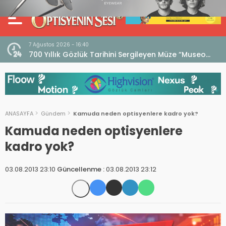
7 Ağustos 2026 - 16:40
iri
700 Yıllık Gözlük Tarihini Sergileyen Müze “Museo
dell’Occhiale”
ANASAYFA
Gündem
Kamuda neden optisyenlere kadro yok?
Kamuda neden optisyenlere
kadro yok?
03.08.2013 23:10
Güncellenme :
03.08.2013 23:12