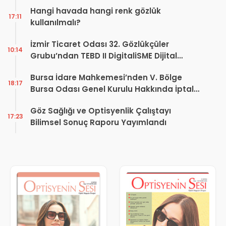
Hangi havada hangi renk gözlük
17:11
kullanılmalı?
İzmir Ticaret Odası 32. Gözlükçüler
10:14
Grubu’ndan TEBD II DigitaliSME Dijital
Dönüşüm Projesi açıklaması
Bursa İdare Mahkemesi’nden V. Bölge
18:17
Bursa Odası Genel Kurulu Hakkında İptal
Kararı
Göz Sağlığı ve Optisyenlik Çalıştayı
17:23
Bilimsel Sonuç Raporu Yayımlandı