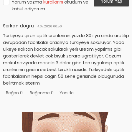
Yorum Yap
Yorum yazma
kurallarını
okudum ve
kabul ediyorum.
Serkan dogru
14.07.2026 00:50
Turkıyeye gıren optik urunlerının yuzde 80 ı ya cınde uretılıp
avrupadan fabrıkalar aracılıyla turkıyeye sokuluyor. Yada
ulkeye ıraktan kacak sokularak yerlı uretım yapılmıs gıbı
gosterılerek devlet cok bıyuk zarara ugratılıyor. Cozum
makul sevıyede mesela 3 dolar gıbo fon uygulanıp optık
urunlerının gırısını serbest bırakılmasıdır. Turkıyedekı optık
fabrıkalarının hepsı cagın 50 sene gerısınde oldugunuda
belırtmek ısterım
Beğen
0
Beğenme
0
Yanıtla