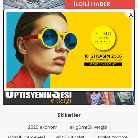
-- İLGİLİ HABER
Gözetimle Yeniden
X
Şekillenen Optik Pazarı
-- İLGİLİ GALERİ
Ek vergilerde yeni dönem!
Etiketler
2026 ekonomi
ek gümrük vergisi
Gözlük Çerçevesi
gözlük ithalatı
ithalat zammı