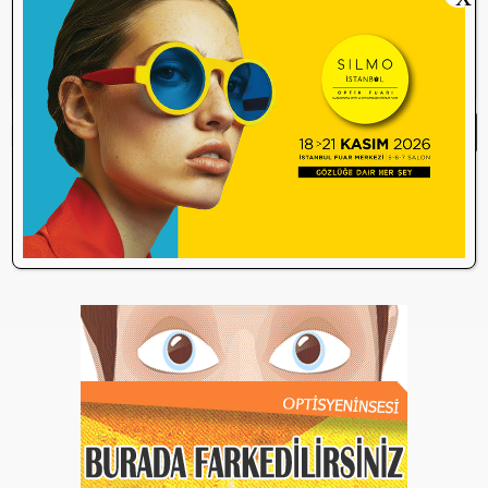
Yorum Yap
Yorum yazma
kurallarını
okudum ve
kabul ediyorum.
Henüz bu içeriğe yorum yapılmamış.
İlk yorum yapan olmak ister misiniz?