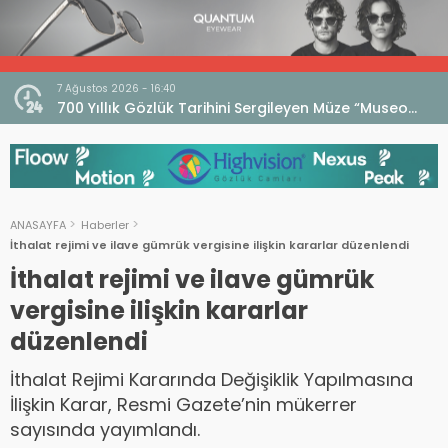
7 Ağustos 2026 - 16:40
iri
700 Yıllık Gözlük Tarihini Sergileyen Müze “Museo
dell’Occhiale”
ANASAYFA
Haberler
İthalat rejimi ve ilave gümrük vergisine ilişkin kararlar düzenlendi
İthalat rejimi ve ilave gümrük
vergisine ilişkin kararlar
düzenlendi
İthalat Rejimi Kararında Değişiklik Yapılmasına
İlişkin Karar, Resmi Gazete’nin mükerrer
sayısında yayımlandı.