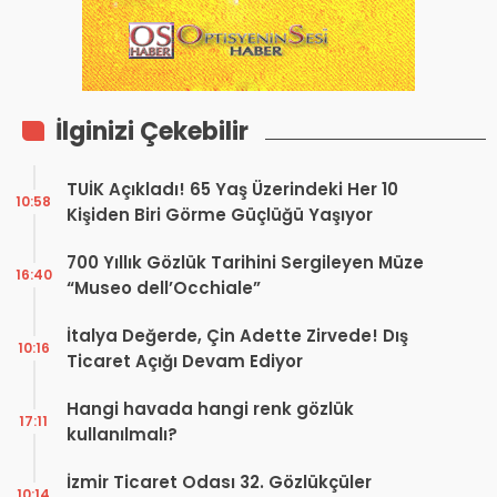
İlginizi Çekebilir
TUİK Açıkladı! 65 Yaş Üzerindeki Her 10
10:58
Kişiden Biri Görme Güçlüğü Yaşıyor
700 Yıllık Gözlük Tarihini Sergileyen Müze
16:40
“Museo dell’Occhiale”
İtalya Değerde, Çin Adette Zirvede! Dış
10:16
Ticaret Açığı Devam Ediyor
Hangi havada hangi renk gözlük
17:11
kullanılmalı?
İzmir Ticaret Odası 32. Gözlükçüler
10:14