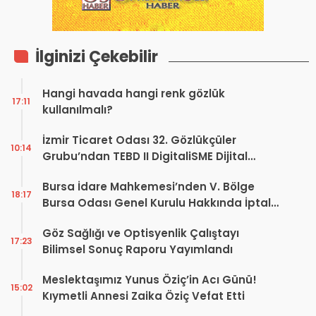
İlginizi Çekebilir
Hangi havada hangi renk gözlük
17:11
kullanılmalı?
İzmir Ticaret Odası 32. Gözlükçüler
10:14
Grubu’ndan TEBD II DigitaliSME Dijital
Dönüşüm Projesi açıklaması
Bursa İdare Mahkemesi’nden V. Bölge
18:17
Bursa Odası Genel Kurulu Hakkında İptal
Kararı
Göz Sağlığı ve Optisyenlik Çalıştayı
17:23
Bilimsel Sonuç Raporu Yayımlandı
Meslektaşımız Yunus Öziç’in Acı Günü!
15:02
Kıymetli Annesi Zaika Öziç Vefat Etti