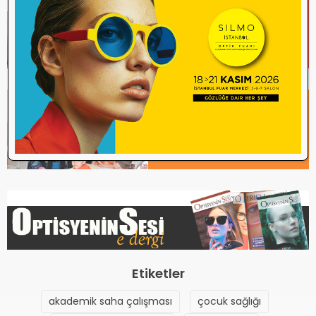
-- İLGİLİ HABER
Siirt’ te “Aydınlık Bir Yaşam”
İçin Göz Sağlığı Taraması
-- İLGİLİ GALERİ
Konya’daki okullarda göz
sağlığı için göz taraması
başladı
Etiketler
akademik saha çalışması
çocuk sağlığı