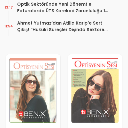
Optik Sektöründe Yeni Dönem! e-
13:17
Faturalarda ÜTS Karekod Zorunluluğu 1
Ekim 2026’da Başlıyor
Ahmet Yutmaz’dan Atilla Karip’e Sert
11:54
Çıkış! “Hukuki Süreçler Dışında Sektöre
Kazandırdığınız Tek Bir Proje Var mı?”