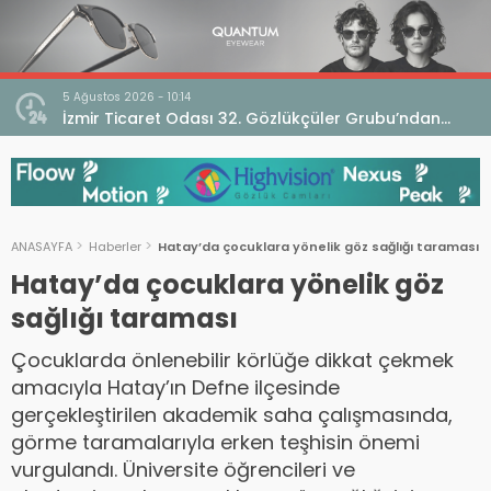
5 Ağustos 2026 - 10:14
İzmir Ticaret Odası 32. Gözlükçüler Grubu’ndan
TEBD II DigitaliSME Dijital Dönüşüm Projesi açıklaması
ANASAYFA
Haberler
Hatay’da çocuklara yönelik göz sağlığı taraması
Hatay’da çocuklara yönelik göz
sağlığı taraması
Çocuklarda önlenebilir körlüğe dikkat çekmek
amacıyla Hatay’ın Defne ilçesinde
gerçekleştirilen akademik saha çalışmasında,
görme taramalarıyla erken teşhisin önemi
vurgulandı. Üniversite öğrencileri ve