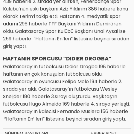
439 haberle 2. sırada yer alırken, Fenerbahçe Spor
Kulübü’nün eski başkanı Aziz Yıldırım 386 habere konu
olarak Terim’i takip etti. Haftanın 4. medyatik spor
adamı 296 haberle TFF Başkanı Yıldırım Demirören
oldu. Galatasaray Spor Kulübü Başkanı Ünal Aysal ise
259 haberle “Haftanın En’leri” listesine beşinci sıradan
giriş yaptı.
HAFTANIN SPORCUSU “DIDIER DROGBA”
Galatasaray’ın futbolcusu Didier Drogba 198 haberle
haftanın en çok konuşulan futbolcusu oldu.
Galatasaray’ın oyuncusu Felipe Melo 194 haberle 2.
sırada yer aldı. Galatasaray’ın futbolcusu Wesley
Sneijder 180 haberle 3.sırayı oluşturdu. Beşiktaş’ın
futbolcusu Hugo Almeida 169 haberle 4. sıraya yerleşti.
Galatasaray’ın kalecisi Fernando Muslera 156 haberle
“Haftanın En’ leri” listesine beşinci sıradan giriş yaptı.
GÜNDEM BAŞLIKLARI
HABER ADET