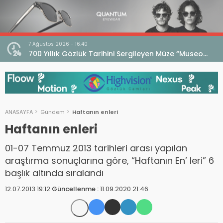
7 Ağustos 2026 - 16:40
iri
700 Yıllık Gözlük Tarihini Sergileyen Müze “Museo
dell’Occhiale”
ANASAYFA
Gündem
Haftanın enleri
Haftanın enleri
01-07 Temmuz 2013 tarihleri arası yapılan
araştırma sonuçlarına göre, “Haftanın En’ leri” 6
başlık altında sıralandı
12.07.2013 19:12
Güncellenme :
11.09.2020 21:46