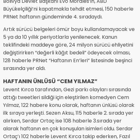
Bolivya Devlet Başkanı Evo Morales’in, ABD
Büyükelçiliği’ni kapatmakla tehdit etmesi, 150 haberle
PRNet haftanın gündeminde 4. sıradaydı.
Artık sürücü belgeleri ömür boyu kullanılamayacak ve
5 ya da 10 yıllık periyotlarla yenilenecek. Kanun
teklifindeki maddeye göre, 24 milyon sürücü ehliyetini
değiştirirken “değerli kâğıt bedeli” ödeyecek olması,
128 haberle PRNet “Haftanın En’leri” listesinde beşinci
sırasında yer aldı.
HAFTANIN ÜNLÜSÜ “CEM YILMAZ”
Levent Kırca tarafından, Gezi parkı olayları sırasında
attığı tweetleri sildiği için eleştirilen komedyen Cem
Yılmaz, 122 habere konu olarak, haftanın ünlüsü olarak
ilk sıraya yerleşti. Sezen Aksu, 115 haberle 2. sırada yer
alırken, Serdar Ortaç ise 108 haberle 3.sırada yer
alarak haftanın en çok konuşulan isimleri oldu. Serdar
Ortaç’ı 102 haberle Levent Kırca takip ederken, Fazıl