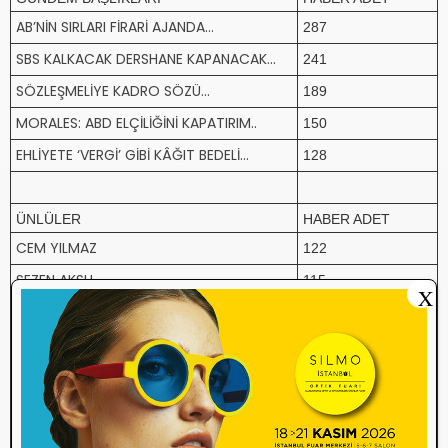
AB’NİN SIRLARI FİRARİ AJANDA...
287
SBS KALKACAK DERSHANE KAPANACAK...
241
SÖZLEŞMELİYE KADRO SÖZÜ...
189
MORALES: ABD ELÇİLİĞİNİ KAPATIRIM..
150
EHLİYETE ‘VERGİ’ GİBİ KÂĞIT BEDELİ...
128
ÜNLÜLER
HABER ADET
CEM YILMAZ
122
SEZEN AKSU
115
X
SERDAR ORTAÇ
108
LEVENT KIRCA
102
FAZIL SAY
100
SİYASİLER
HABER ADET