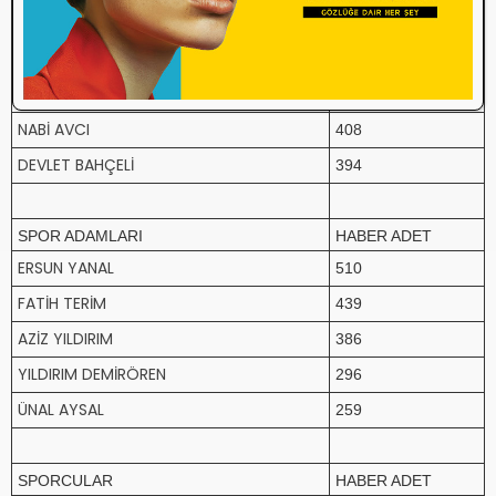
RECEP TAYYİP ERDOĞAN
5625
KEMAL KILIÇDAROĞLU
692
AHMET DAVUTOĞLU
459
NABİ AVCI
408
DEVLET BAHÇELİ
394
SPOR ADAMLARI
HABER ADET
ERSUN YANAL
510
FATİH TERİM
439
AZİZ YILDIRIM
386
YILDIRIM DEMİRÖREN
296
ÜNAL AYSAL
259
SPORCULAR
HABER ADET