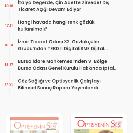
İtalya Değerde, Çin Adette Zirvede! Dış
10:16
Ticaret Açığı Devam Ediyor
Hangi havada hangi renk gözlük
17:11
kullanılmalı?
İzmir Ticaret Odası 32. Gözlükçüler
10:14
Grubu’ndan TEBD II DigitaliSME Dijital
Dönüşüm Projesi açıklaması
Bursa İdare Mahkemesi’nden V. Bölge
18:17
Bursa Odası Genel Kurulu Hakkında İptal
Kararı
Göz Sağlığı ve Optisyenlik Çalıştayı
17:23
Bilimsel Sonuç Raporu Yayımlandı