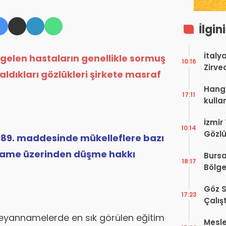
İlgin
İtaly
gelen hastaların genellikle sormuş
10:16
Zirve
aldıkları gözlükleri şirkete masraf
Ediyo
Hangi
17:11
kulla
İzmir
10:14
Gözlü
n 89. maddesinde mükelleflere bazı
Digit
ame üzerinden düşme hakkı
Bursa
Proje
18:17
Bölge
Hakkı
Göz S
17:23
Çalış
Yayı
eyannamelerde en sık görülen eğitim
Mesle