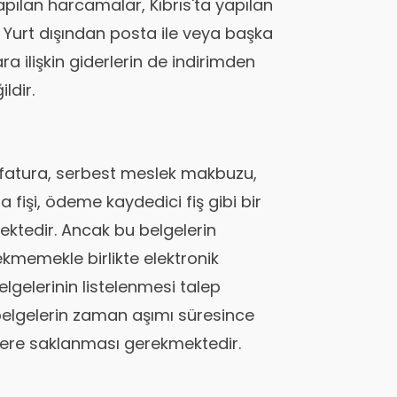
apılan harcamalar, Kıbrıs'ta yapılan
urt dışından posta ile veya başka
ara ilişkin giderlerin de indirimden
ldir.
fatura, serbest meslek makbuzu,
a fişi, ödeme kaydedici fiş gibi bir
ektedir. Ancak bu belgelerin
emekle birlikte elektronik
elerinin listelenmesi talep
belgelerin zaman aşımı süresince
üzere saklanması gerekmektedir.