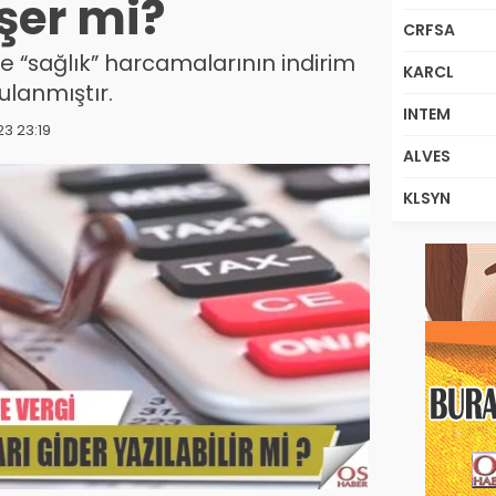
şer mi?
CRFSA
 “sağlık” harcamalarının indirim
KARCL
ulanmıştır.
INTEM
23 23:19
ALVES
KLSYN