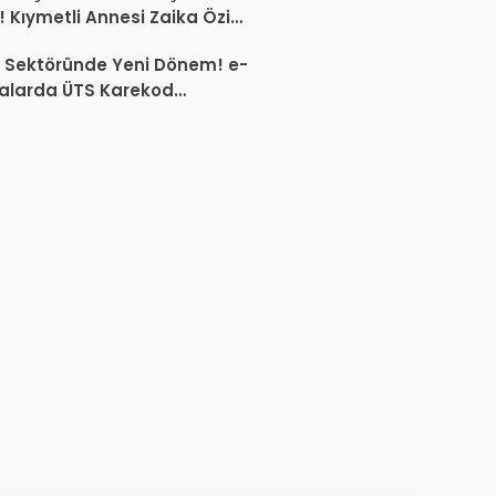
 Kıymetli Annesi Zaika Öziç
 Etti
 Sektöründe Yeni Dönem! e-
alarda ÜTS Karekod
luluğu 1 Ekim 2026’da
yor