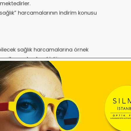
mektedirler.
sağlık” harcamalarının indirim konusu
ilecek sağlık harcamalarına örnek
cı ile yapılan her türlü muayene,
grafi, emar, check-up, ameliyat, fizik
 ile özel hastane ücretleri her çeşit
erlekli sandalye giderleri ile numaralı
 raporuyla alınan cilt sağlığına ilişkin