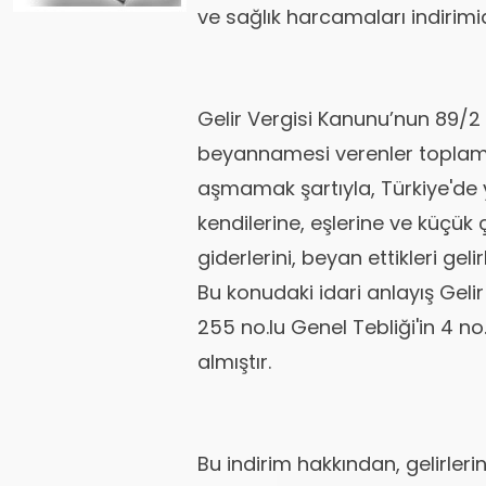
ve sağlık harcamaları indirimid
Gelir Vergisi Kanunu’nun 89/2
beyannamesi verenler toplamı, 
aşmamak şartıyla, Türkiye'de ya
kendilerine, eşlerine ve küçük 
giderlerini, beyan ettikleri gel
Bu konudaki idari anlayış Gelir V
255 no.lu Genel Tebliği'in 4 n
almıştır.
Bu indirim hakkından, gelirler