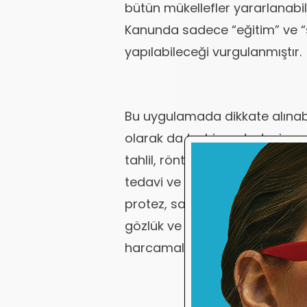
bütün mükellefler yararlanabil
Kanunda sadece “eğitim” ve “
yapılabileceği vurgulanmıştır.
Bu uygulamada dikkate alınab
olarak da teşhis ve tedavi ama
tahlil, röntgen, ultrason, tomo
tedavi ve diş tedavisi ücretleri
protez, sağlık malzemesi ve tek
gözlük ve lens giderleri; doktor
harcamalar sayılabilir.