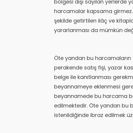
bölgesi dışı sayılan yerlerde y
harcamalar kapsama girmez. Y
şekilde getirtilen ilâç ve kitapl
yararlanması da mümkün deği
Öte yandan bu harcamaların 
perakende satış fişi, yazar kas
belge ile kanıtlanması gerekm
beyannameye eklenmesi gerekm
beyannamede bu harcama belg
edilmektedir. Öte yandan bu 
istenildiğinde ibraz edilmek 