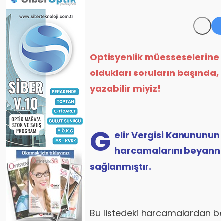
Optisyenlik müesseselerine 
oldukları soruların başında, 
yazabilir miyi
z!
G
elir Vergisi Kanununu
harcamalarını beyann
sağlanmıştır.
Bu listedeki harcamalardan b