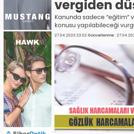
vergiden dü
Kanunda sadece “eğitim” ve
konusu yapılabileceği vurg
27.04.2023 23:02
Güncellenme :
27.04.20