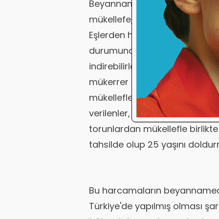
Beyannamedeki kazançtan indir
mükellefe, eşine ve küçük çoc
Eşlerden her ikisinin de gelir
durumunda, eşlerden her biri 
indirebilirler. Ancak aynı har
mükerrer olarak dikkate alınma
mükellefle birlikte oturan vey
verilenler, evlat edinilenler i
torunlardan mükellefle birlikte
tahsilde olup 25 yaşını doldu
Bu harcamaların beyannamede 
Türkiye'de yapılmış olması şar