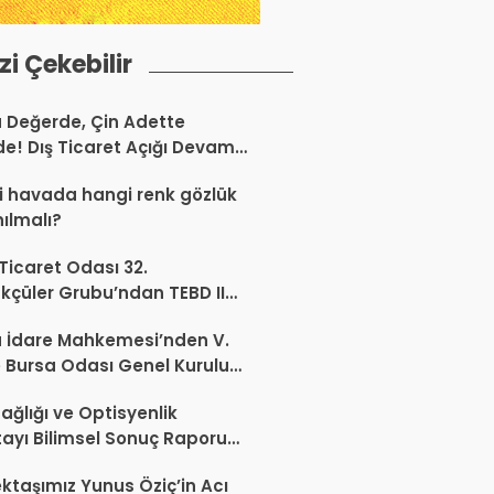
izi Çekebilir
a Değerde, Çin Adette
de! Dış Ticaret Açığı Devam
r
 havada hangi renk gözlük
nılmalı?
 Ticaret Odası 32.
kçüler Grubu’ndan TEBD II
aliSME Dijital Dönüşüm
 İdare Mahkemesi’nden V.
si açıklaması
 Bursa Odası Genel Kurulu
nda İptal Kararı
ağlığı ve Optisyenlik
tayı Bilimsel Sonuç Raporu
mlandı
ktaşımız Yunus Öziç’in Acı