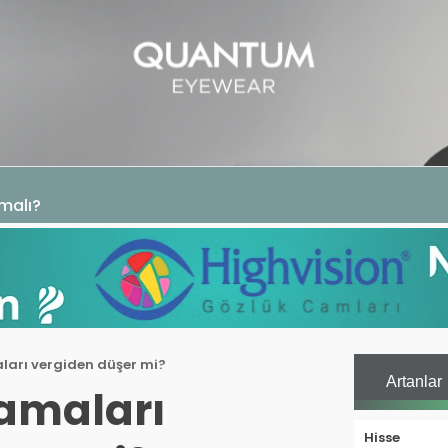
GAZIN
TEKNOLOJI
SAĞLIK
SGK
KURUM ÖDEME
malı?
arı vergiden düşer mi?
Artanlar
amaları
Hisse