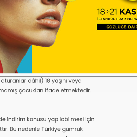
ilebilecek olan bu giderlerin,
uklarına ait olması gerekmektedir.
 vergisi beyannamesi vermesi
kendi eğitim ve sağlık harcamalarını
camanın her iki eşin beyanında da
ması gerekir. “Küçük çocuk” tabiri,
a mükellef tarafından bakılan (nafaka
le ana veya babasını kaybetmiş
 oturanlar dâhil) 18 yaşını veya
rmamış çocukları ifade etmektedir.
indirim konusu yapılabilmesi için
ttır. Bu nedenle Türkiye gümrük