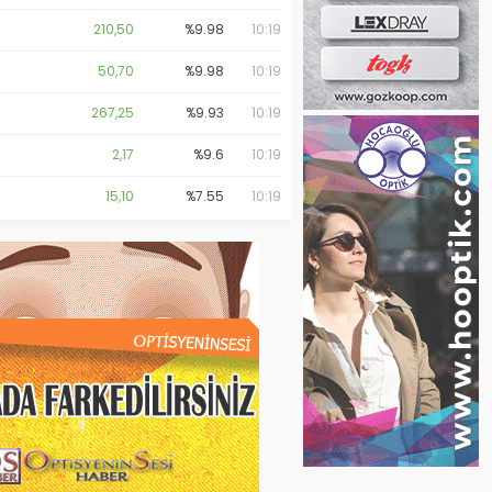
210,50
%9.98
10:19
50,70
%9.98
10:19
267,25
%9.93
10:19
2,17
%9.6
10:19
15,10
%7.55
10:19