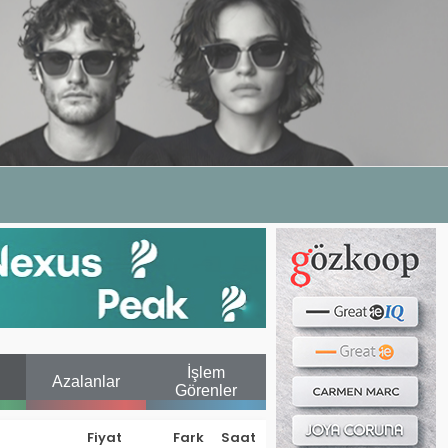
Haber ara...
LERI
E DERGI
WEB TV
BIZE YAZIN
İşlem
Azalanlar
Görenler
Fiyat
Fark
Saat