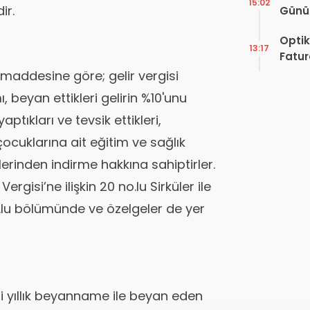
15:02
ir.
Günü!
Vefat
Optik
13:17
Fatur
Zorun
 maddesine göre; gelir vergisi
Başlı
beyan ettikleri gelirin %10'unu
ptıkları ve tevsik ettikleri,
çocuklarına ait eğitim ve sağlık
irlerinden indirme hakkına sahiptirler.
ergisi’ne ilişkin 20 no.lu Sirküler ile
o.lu bölümünde ve özelgeler de yer
ini yıllık beyanname ile beyan eden