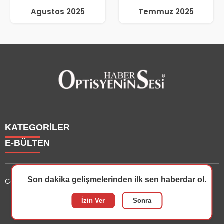
Agustos 2025
Temmuz 2025
KATEGORİLER
E-BÜLTEN
Haberler
Yazarlarımız
Son dakika gelişmelerinden ilk sen haberdar ol.
Copyright © 2025 OptisyeninSesi Tüm Hakları Saklıdır.
Etkinlik
Optisyen
optisyeninsesi.com
e-bültenine abone olarak, tarafınıza
İzin Ver
Sonra
Eğitim
haber, duyuru ve kampanya içerikli e-postaların
Dersler
gönderilmesini kabul etmiş olursunuz.