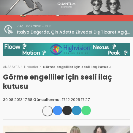
7 Ağustos 2026 - 10:16
seo
İtalya Değerde, Çin Adette Zirvede! Dış Ticaret Açığı
Devam Ediyor
ANASAYFA
Haberler
Görme engelliler için sesli ilaç kutusu
Görme engelliler için sesli ilaç
kutusu
30.08.2013 17:58
Güncellenme :
17.12.2025 17:27