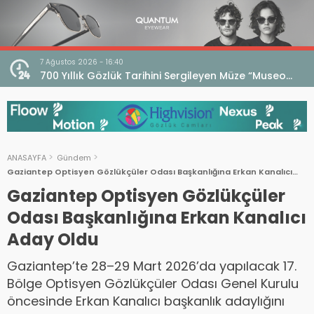
7 Ağustos 2026 - 16:40
iri
700 Yıllık Gözlük Tarihini Sergileyen Müze “Museo
dell’Occhiale”
ANASAYFA
Gündem
Gaziantep Optisyen Gözlükçüler Odası Başkanlığına Erkan Kanalıcı
Aday Oldu
Gaziantep Optisyen Gözlükçüler
Odası Başkanlığına Erkan Kanalıcı
Aday Oldu
Gaziantep’te 28–29 Mart 2026’da yapılacak 17.
Bölge Optisyen Gözlükçüler Odası Genel Kurulu
öncesinde Erkan Kanalıcı başkanlık adaylığını