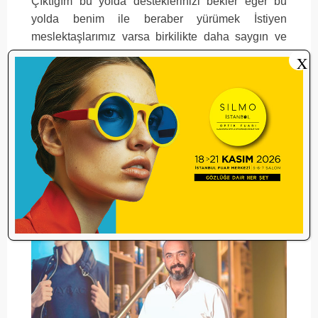
Çıktığım bu yolda desteklerinizi bekler eğer bu
yolda benim ile beraber yürümek İstiyen
meslektaşlarımız varsa birkilikte daha saygın ve
tutarlı bir oda için sizde ekibimize katılın.
X
Gaziantep Optisyen Gözlükçüler Odası
Sekreterimiz Deniz hanıma başvurularını
yapabilirler
Sevgi ve Saygılarımla
ERKAN KANALICI
Gaziantep 17. Bölge Optisyen Gözlükçüler
Odası Başkan Adayı