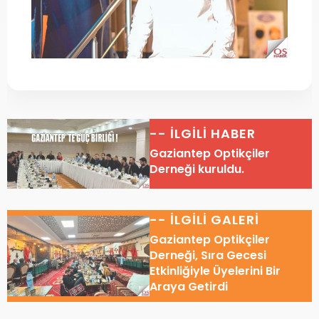
-- İLGİLİ HABER
Gaziantep Optikçiler
Derneği kuruldu.
-- İLGİLİ GALERİ
Gaziantep Optikçiler
Derneği, Sıra Gecesi
Etkinliğiyle Üyelerini Bir
Araya Getirdi