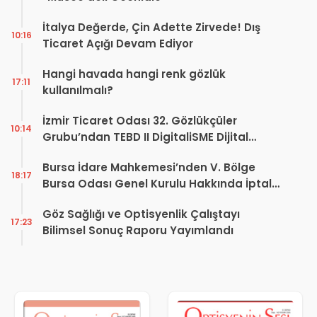
İtalya Değerde, Çin Adette Zirvede! Dış
10:16
Ticaret Açığı Devam Ediyor
Hangi havada hangi renk gözlük
17:11
kullanılmalı?
İzmir Ticaret Odası 32. Gözlükçüler
10:14
Grubu’ndan TEBD II DigitaliSME Dijital
Dönüşüm Projesi açıklaması
Bursa İdare Mahkemesi’nden V. Bölge
18:17
Bursa Odası Genel Kurulu Hakkında İptal
Kararı
Göz Sağlığı ve Optisyenlik Çalıştayı
17:23
Bilimsel Sonuç Raporu Yayımlandı