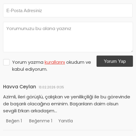
Yorum Yap
Yorum yazma
kurallarını
okudum ve
kabul ediyorum.
Havva Ceylan
13.02.2026 01:35
Azimli, ileri görüşlü, çalışkan ve yenilikçiliği ile bu görevinde
de başarılı olacağına eminim. Başarıların daim olsun
sevgili Erkan arkadaşım…
Beğen
1
Beğenme
1
Yanıtla