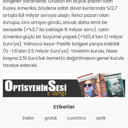
bölgeler yararlandı. Grubun en büyük pazarı olan
Kuzey Amerika, böylece sabit döviz kurlarında %12,7
artışla 9,9 milyar avroya ulaştı. İkinci pazarı olan
Avrupa, ciro artışını gördü, ancak daha ılımlı bir
seviyede (+%3,7 ila yaklaşık 8 milyar avro). Latin
Amerika güçlü bir büyüme yaşadı (+%10,4'ten 1,1 milyar
Euro'ya). Yalnızca Asya-Pasifik bölgesi yarıya indirildi
(% -1.6'dan 2.5 milyar Euro'ya). Yönetim kurulu, hisse
başına 2,51 Euro'luk temettü dağıtılmasını genel kurula
tavsiye edecek.
Etiketler
Essilor
gözlük
Luxottica
optik