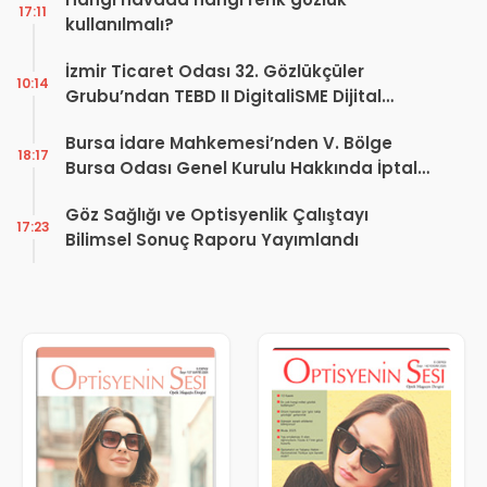
17:11
kullanılmalı?
İzmir Ticaret Odası 32. Gözlükçüler
10:14
Grubu’ndan TEBD II DigitaliSME Dijital
Dönüşüm Projesi açıklaması
Bursa İdare Mahkemesi’nden V. Bölge
18:17
Bursa Odası Genel Kurulu Hakkında İptal
Kararı
Göz Sağlığı ve Optisyenlik Çalıştayı
17:23
Bilimsel Sonuç Raporu Yayımlandı