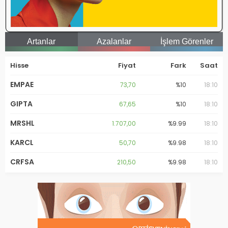
İlk yorum yapan olmak ister misiniz?
Artanlar
Azalanlar
İşlem Görenler
Hisse
Fiyat
Fark
Saat
EMPAE
73,70
%10
18:10
GIPTA
67,65
%10
18:10
MRSHL
1.707,00
%9.99
18:10
KARCL
50,70
%9.98
18:10
CRFSA
210,50
%9.98
18:10