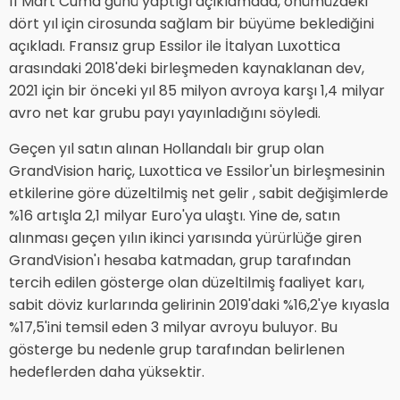
11 Mart Cuma günü yaptığı açıklamada, önümüzdeki
dört yıl için cirosunda sağlam bir büyüme beklediğini
açıkladı. Fransız grup Essilor ile İtalyan Luxottica
arasındaki 2018'deki birleşmeden kaynaklanan dev,
2021 için bir önceki yıl 85 milyon avroya karşı 1,4 milyar
avro net kar grubu payı yayınladığını söyledi.
Geçen yıl satın alınan Hollandalı bir grup olan
GrandVision hariç, Luxottica ve Essilor'un birleşmesinin
etkilerine göre düzeltilmiş net gelir , sabit değişimlerde
%16 artışla 2,1 milyar Euro'ya ulaştı. Yine de, satın
alınması geçen yılın ikinci yarısında yürürlüğe giren
GrandVision'ı hesaba katmadan, grup tarafından
tercih edilen gösterge olan düzeltilmiş faaliyet karı,
sabit döviz kurlarında gelirinin 2019'daki %16,2'ye kıyasla
%17,5'ini temsil eden 3 milyar avroyu buluyor. Bu
gösterge bu nedenle grup tarafından belirlenen
hedeflerden daha yüksektir.