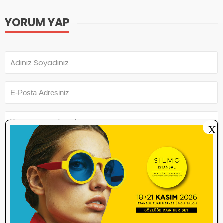
YORUM YAP
X
Yorum Yap
Yorum yazma
kurallarını
okudum ve
kabul ediyorum.
Henüz bu içeriğe yorum yapılmamış.