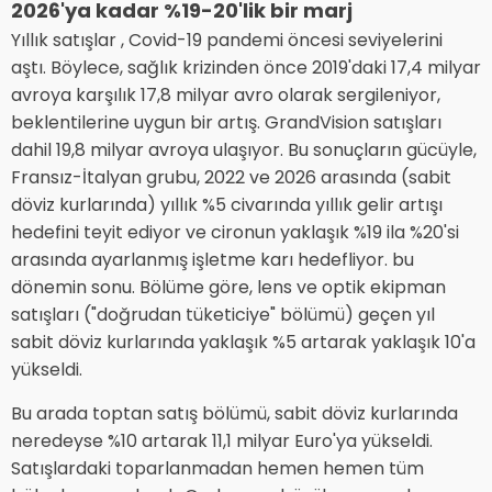
2026'ya kadar %19-20'lik bir marj
Yıllık satışlar , Covid-19 pandemi öncesi seviyelerini
aştı. Böylece, sağlık krizinden önce 2019'daki 17,4 milyar
avroya karşılık 17,8 milyar avro olarak sergileniyor,
beklentilerine uygun bir artış. GrandVision satışları
dahil 19,8 milyar avroya ulaşıyor. Bu sonuçların gücüyle,
Fransız-İtalyan grubu, 2022 ve 2026 arasında (sabit
döviz kurlarında) yıllık %5 civarında yıllık gelir artışı
hedefini teyit ediyor ve cironun yaklaşık %19 ila %20'si
arasında ayarlanmış işletme karı hedefliyor. bu
dönemin sonu. Bölüme göre, lens ve optik ekipman
satışları ("doğrudan tüketiciye" bölümü) geçen yıl
sabit döviz kurlarında yaklaşık %5 artarak yaklaşık 10'a
yükseldi.
Bu arada toptan satış bölümü, sabit döviz kurlarında
neredeyse %10 artarak 11,1 milyar Euro'ya yükseldi.
Satışlardaki toparlanmadan hemen hemen tüm