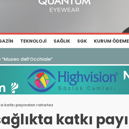
GAZIN
TEKNOLOJI
SAĞLIK
SGK
KURUM ÖDEME
ze “Museo dell’Occhiale”
kta katkı payından rahatsız
sağlıkta katkı pa