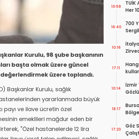
TUİK 
10:58
Her 1
Yaşıy
700 Yı
16:40
Sergi
dell’
İtaly
10:16
Zirve
aşkanlar Kurulu, 98 şube başkanının
Ediyo
nları başta olmak üzere güncel
Hangi
17:11
kulla
 değerlendirmek üzere toplandı.
İzmir
D) Başkanlar Kurulu, sağlık
10:14
Gözlü
hastanelerinden yararlanmada büyük
Digit
Bursa
Proje
tkı payı ve ilave ücretin özel
18:17
Bölge
esinin emeklileri mağdur eden bir
Hakkı
Göz S
erek, "Özel hastanelerde 12 lira
17:23
Çalış
ar ilave ücret talep edilmesi, sağlık