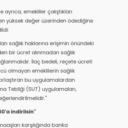
 ayrıca, emekliler çalıştıkları
 en yüksek değer üzerinden ödediğine
ldi:
an sağlık haklarına erişimin önündeki
rden bir ücret alınmadan sağlık
anmalıdır. İlaç bedeli, reçete ücreti
gücü olmayan emeklilerin sağlık
orlaştıran bu uygulamalardan
ama Tebliği (SUT) uygulamaları,
ğerlendirilmelidir."
0'a indirilsin"
 maaşları karşılığında banka