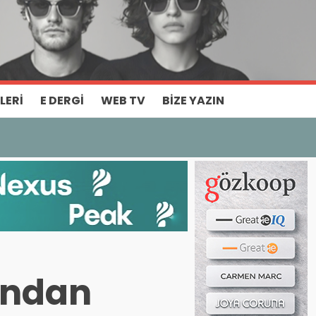
Haber ara...
LERI
E DERGI
WEB TV
BIZE YAZIN
yından