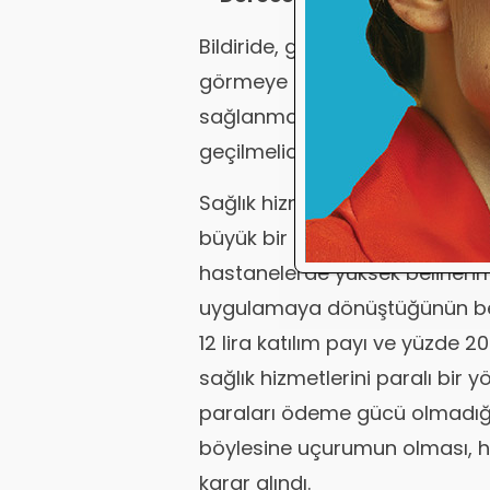
Bildiride, gösterge sisteminin 
görmeye başlandığı ifade ediler
sağlanması için, derece ve k
geçilmelidir" önerisinde bulun
Sağlık hizmetlerinde, kamu v
büyük bir farklılık ortaya çıktığ
hastanelerde yüksek belirlenm
uygulamaya dönüştüğünün belir
12 lira katılım payı ve yüzde 2
sağlık hizmetlerini paralı bir 
paraları ödeme gücü olmadığ
böylesine uçurumun olması, h
karar alındı.