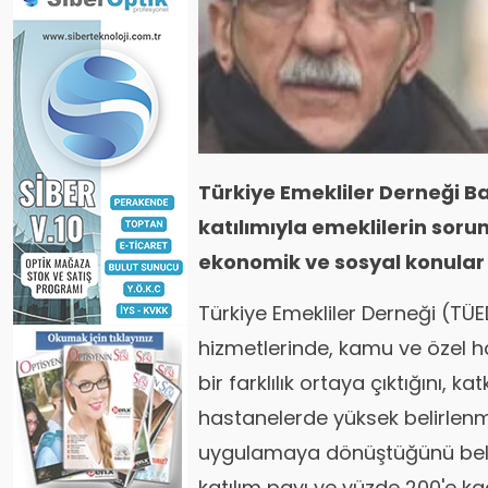
Türkiye Emekliler Derneği B
katılımıyla emeklilerin soru
ekonomik ve sosyal konular
Türkiye Emekliler Derneği (TÜE
hizmetlerinde, kamu ve özel 
bir farklılık ortaya çıktığını, ka
hastanelerde yüksek belirlenm
uygulamaya dönüştüğünü belirt
katılım payı ve yüzde 200'e kad