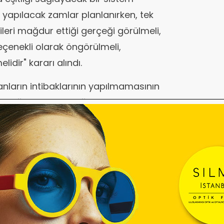
na yapılacak zamlar planlanırken, tek
ileri mağdur ettiği gerçeği görülmeli,
çenekli olarak öngörülmeli,
idir" kararı alındı.
anların intibaklarının yapılmamasının
itsizliğe neden olduğu ve özellikle 5510
nel Sağlık Sigortası Kanunu'nun 1 Ekim
li olanların aylıklarında yaşattığı
rtaya çıkardığının ileri sürüldüğü
emekli aylığı hesaplama kriterleri olan
 bağlama oranları çalışılan dönemler
ildi.
gösterge sistemine geçilmeli"