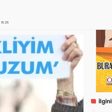
 15:25
İlgin