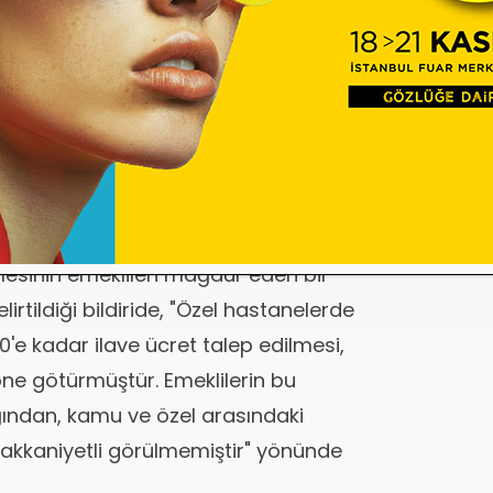
kaldırılmasının eksikliğinin de daha net
ek, "Emekli aylıklarında eşitliğin
ademesi olan gösterge sistemine
uldu.
e özel hastanelerinden yararlanmada
ını, katkı payı ve ilave ücretin özel
esinin emeklileri mağdur eden bir
tildiği bildiride, "Özel hastanelerde
00'e kadar ilave ücret talep edilmesi,
yöne götürmüştür. Emeklilerin bu
ından, kamu ve özel arasındaki
akkaniyetli görülmemiştir" yönünde