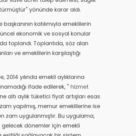
Yayı
ötürmüştür" yönünde karar aldı.
 başkanının katılımıyla emeklilerin
güncel ekonomik ve sosyal konular
a toplandı. Toplantıda, söz alan
ları ve emeklilerin karşılaştığı
, 2014 yılında emekli aylıklarına
anamadığı ifade edilerek, "
hizmet
 altı aylık tüketici fiyat artışları esas
7 zam yapılmış, memur emeklilerine ise
anen zam uygulanmıştır. Bu uygulama,
en, gelecek dönemler için emekli
 eşitliği sağlayacak bir sistem