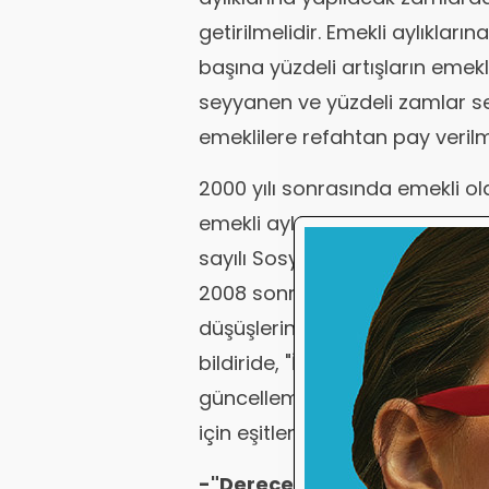
getirilmelidir. Emekli aylıkları
başına yüzdeli artışların emekl
seyyanen ve yüzdeli zamlar se
emeklilere refahtan pay verilmel
2000 yılı sonrasında emekli ol
emekli aylıklarında yeni bir eş
sayılı Sosyal Sigortalar ve Ge
2008 sonrasında çalışarak emek
düşüşlerin yeni bir haksızlığı o
bildiride, "İntibak ile birlikte 
güncelleme katsayısı ve aylık
için eşitlenmeli" talebine yer ver
-"Derece ve kademesi olan 