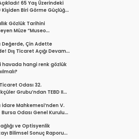
Açıkladı! 65 Yaş Üzerindeki
0 Kişiden Biri Görme Güçlüğü
or
llık Gözlük Tarihini
leyen Müze “Museo
Occhiale”
a Değerde, Çin Adette
de! Dış Ticaret Açığı Devam
r
 havada hangi renk gözlük
nılmalı?
 Ticaret Odası 32.
kçüler Grubu’ndan TEBD II
aliSME Dijital Dönüşüm
 İdare Mahkemesi’nden V.
si açıklaması
 Bursa Odası Genel Kurulu
nda İptal Kararı
ağlığı ve Optisyenlik
tayı Bilimsel Sonuç Raporu