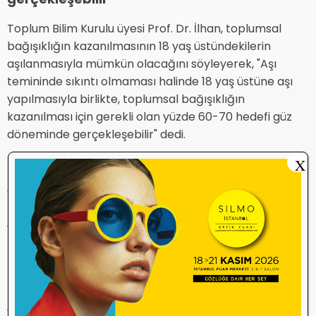
Toplum Bilim Kurulu üyesi Prof. Dr. İlhan, toplumsal
bağışıklığın kazanılmasının 18 yaş üstündekilerin
aşılanmasıyla mümkün olacağını söyleyerek, "Aşı
temininde sıkıntı olmaması halinde 18 yaş üstüne aşı
yapılmasıyla birlikte, toplumsal bağışıklığın
kazanılması için gerekli olan yüzde 60-70 hedefi güz
döneminde gerçekleşebilir" dedi.
24 milyona yakın aşı yapıldı
X
Sağlık Bakanlığı COVID-19 Aşısı Bilgilendirme
Platformu'nda, 4 Mayıs 2021 saat 16.20 itibarıyla yer
verilen tabloya göre, 1.doz uygulanan kişi sayısı 14
milyon 187 bin 673, ikinci doz uygulanan kişi sayısı 9
milyon 691 bin 842 oldu.
Uygulanan aşı dozu sayısı ise 23 milyon 879 bin 515
olarak kayıtlara geçti.