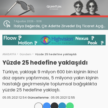
7 Ağustos 2026 - 10:16
seo
İtalya Değerde, Çin Adette Zirvede! Dış Ticaret Açığı
Devam Ediyor
ANASAYFA
Gündem
Yüzde 25 hedefine yaklaşıldı
Yüzde 25 hedefine yaklaşıldı
Türkiye, yaklaşık 9 milyon 600 bin kişinin ikinci
doz aşısını yaptırması, 5 milyona yakın kişinin
hastalığı geçirmesiyle toplumsal bağışıklıkta
yüzde 25 hedefine yaklaştı.
05.05.2021 12:54
Güncellenme :
05.05.2021 12:55