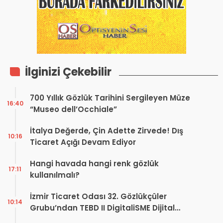
İlginizi Çekebilir
700 Yıllık Gözlük Tarihini Sergileyen Müze
16:40
“Museo dell’Occhiale”
İtalya Değerde, Çin Adette Zirvede! Dış
10:16
Ticaret Açığı Devam Ediyor
Hangi havada hangi renk gözlük
17:11
kullanılmalı?
İzmir Ticaret Odası 32. Gözlükçüler
10:14
Grubu’ndan TEBD II DigitaliSME Dijital
Dönüşüm Projesi açıklaması