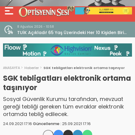
8 Ağustos 2026 - 10:58
ın!
TUİK Açıkladı! 65 Yaş Üzerindeki Her 10 Kişiden Biri
Görme Güçlüğü Yaşıyor
ANASAYFA
Haberler
SGK tebligatları elektronik ortama taşınıyor
SGK tebligatları elektronik ortama
taşınıyor
Sosyal Güvenlik Kurumu tarafından, mevzuat
gereği tebliği gereken tüm evraklar elektronik
ortamda tebliğ edilecek.
24.09.2021 17:16
Güncellenme :
25.09.2021 17:16