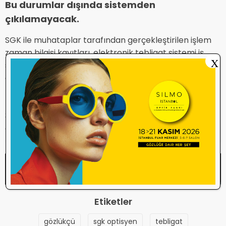
Bu durumlar dışında sistemden
çıkılamayacak.
SGK ile muhataplar tarafından gerçekleştirilen işlem
zaman bilgisi kayıtları, elektronik tebligat sistemi iş
X
süreçlerinin sürekliliğini veya bilgi güvenliğini tehdit
eden ya da öngörülemeyen durumlara ait işlem
zaman bilgisi kayıtları ile muhatabın elektronik
tebligat sistemine erişim kayıtları 10 yıl, olay kayıtları
30 yıl Kurum tarafından erişilebilir şekilde güvenliği,
gizliliği ve bütünlüğü sağlanarak muhafaza edilecek.
Etiketler
gözlükçü
sgk optisyen
tebligat