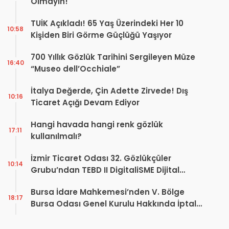
Olmayın!
TUİK Açıkladı! 65 Yaş Üzerindeki Her 10
10:58
Kişiden Biri Görme Güçlüğü Yaşıyor
700 Yıllık Gözlük Tarihini Sergileyen Müze
16:40
“Museo dell’Occhiale”
İtalya Değerde, Çin Adette Zirvede! Dış
10:16
Ticaret Açığı Devam Ediyor
Hangi havada hangi renk gözlük
17:11
kullanılmalı?
İzmir Ticaret Odası 32. Gözlükçüler
10:14
Grubu’ndan TEBD II DigitaliSME Dijital
Dönüşüm Projesi açıklaması
Bursa İdare Mahkemesi’nden V. Bölge
18:17
Bursa Odası Genel Kurulu Hakkında İptal
Kararı